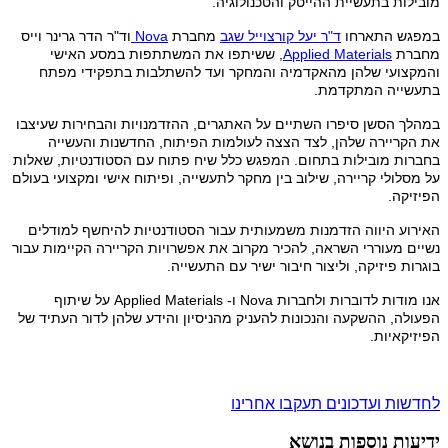
מובילות בתעשיית ההייטק והטכנולוגיה.
במפגש התארחו
ד"ר יעל קורצוייל שגב
מחברת
Nova
וד"ר הדר גרינר וייס
מחברת
Applied Materials
, ששיתפו את המשתתפות במסע האישי
והמקצועי שלהן מהאקדמיה והמחקר ועד להשתלבות בתפקידי מפתח
בתעשייה המתקדמת.
במהלך הסשן סיפרו השתיים על האתגרים, ההזדמנויות והבחירות שעיצבו
את הקריירה שלהן, לצד הצצה לעולמות הפיתוח, החדשנות והעשייה
בחברות מובילות בתחום. המפגש כלל שיח פתוח עם הסטודנטיות, שאלות
על מסלולי קריירה, שילוב בין מחקר לתעשייה, ופיתוח אישי ומקצועי בעולם
הפיזיקה.
האירוע היווה הזדמנות משמעותית עבור הסטודנטיות להיחשף למודלים
נשיים מעוררי השראה, להכיר מקרוב את אפשרויות הקריירה הקיימות עבור
בוגרות פיזיקה, וליצור חיבור ישיר עם התעשייה.
אנו מודות לדוברות ולחברות Nova ו- Applied Materials על שיתוף
הפעולה, ההשקעה והנכונות להעניק מהניסיון והידע שלהן לדור העתיד של
הפיזיקאיות.
לחדשות ועדכונים תעקבו אחרינו
ידיעות נוספות בנושא