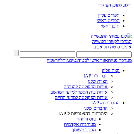
דילוג לתוכן העיקרי
תפריט עליון
תפריט ראשי
תוכן ראשי
המרכז לקשרי תעשייה
אוניברסיטת תל אביב
מערכת פניות
אזור אישי לסטודנטים.יות
להרשמה
קצת עלינו
דבר יו"ר IAP
הצוות שלנו
אודות הפקולטה להנדסה
אודות בית הספר למדעי המחשב
אודות הפקולטה למדעי החיים
החברות ב- IAP
החברים שלנו
היתרונות בהצטרפות ל-IAP
גיוס ורווחה
מעורבות אקדמית
מחקר משותף