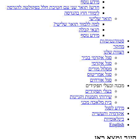
מידע נוסף
חדש! תואר שני עם חטיבת חלל בפקולטה להנדסה
לימודי חוץ בהנדסה
תואר שלישי
למה ללמוד תואר שלישי?
תנאי קבלה
מידע נוסף
סטודנטים/ות
מחקר
הצוות שלנו
סגל אקדמי בכיר
סגל אקדמי
מסלול מורים
סגל אמריטוס
סגל אורחים
מבנה ובעלי תפקידים
בעלי תפקידים
שירותי הזמנות וקניינות
בית מלאכה מכני
מידע לסגל
אקדמיה ותעשייה
בינלאומיות
English
הינך נמצא כאן