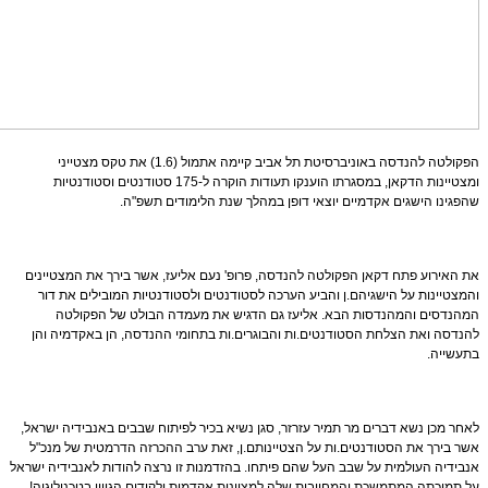
הפקולטה להנדסה באוניברסיטת תל אביב קיימה אתמול (1.6) את טקס מצטייני
ומצטיינות הדקאן, במסגרתו הוענקו תעודות הוקרה ל-175 סטודנטים וסטודנטיות
שהפגינו הישגים אקדמיים יוצאי דופן במהלך שנת הלימודים תשפ"ה.
את האירוע פתח דקאן הפקולטה להנדסה, פרופ' נעם אליעז, אשר בירך את המצטיינים
והמצטיינות על הישגיהם.ן והביע הערכה לסטודנטים ולסטודנטיות המובילים את דור
המהנדסים והמהנדסות הבא. אליעז גם הדגיש את מעמדה הבולט של הפקולטה
להנדסה ואת הצלחת הסטודנטים.ות והבוגרים.ות בתחומי ההנדסה, הן באקדמיה והן
בתעשייה.
לאחר מכן נשא דברים מר תמיר עזרזר, סגן נשיא בכיר לפיתוח שבבים באנבידיה ישראל,
אשר בירך את הסטודנטים.ות על הצטיינותם.ן, זאת ערב ההכרזה הדרמטית של מנכ"ל
אנבידיה העולמית על שבב העל שהם פיתחו. בהזדמנות זו נרצה להודות לאנבידיה ישראל
על תמיכתה המתמשכת והמחויבות שלה למצוינות אקדמית ולקידום הגיוון בטכנולוגיה!