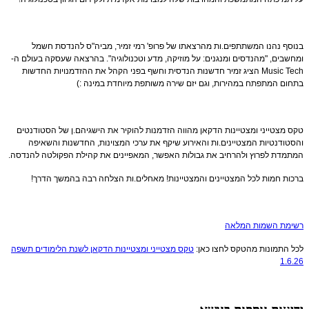
בנוסף נהנו המשתתפים.ות מהרצאתו של פרופ' רמי זמיר, מביה"ס להנדסת חשמל
ומחשבים, "מהנדסים ומנגנים: על מוזיקה, מדע וטכנולוגיה". בהרצאה שעסקה בעולם ה-
Music Tech הציג זמיר חדשנות הנדסית וחשף בפני הקהל את ההזדמנויות החדשות
בתחום המתפתח במהירות, וגם יזם שירה משותפת מיוחדת במינה :)
טקס מצטייני ומצטיינות הדקאן מהווה הזדמנות להוקיר את הישגיהם.ן של הסטודנטים
והסטודנטיות המצטיינים.ות והאירוע שיקף את ערכי המצוינות, החדשנות והשאיפה
המתמדת לפרוץ ולהרחיב את גבולות האפשר, המאפיינים את קהילת הפקולטה להנדסה.
ברכות חמות לכל המצטיינים והמצטיינות! מאחלים.ות הצלחה רבה בהמשך הדרך!
רשימת השמות המלאה
לכל התמונות מהטקס לחצו כאן:
טקס מצטייני ומצטיינות הדקאן לשנת הלימודים תשפה
1.6.26