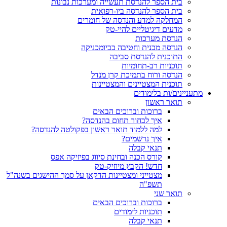
בית הספר להנדסת תעשייה ומערכות נבונות
בית הספר להנדסה ביו-רפואית
המחלקה למדע והנדסה של חומרים
מדעים דיגיטליים להיי-טק
הנדסת מערכות
הנדסה מכנית וחטיבה בביומכניקה
התוכנית להנדסת סביבה
תוכניות רב-תחומיות
הנדסה ורוח בתמיכת קרן מנדל
תוכנית המצטיינים והמצטיינות
מתעניינים/ות בלימודים
תואר ראשון
ברוכות וברוכים הבאים
איך לבחור תחום בהנדסה?
למה ללמוד תואר ראשון בפקולטה להנדסה?
איך נרשמים?
תנאי קבלה
קורס הכנה ובחינת סיווג בפיזיקה אפס
חדש! הקבץ מיוזיק-טק
מצטייני ומצטיינות הדקאן על סמך ההישגים בשנה"ל
תשפ"ה
תואר שני
ברוכות וברוכים הבאים
תוכניות לימודים
תנאי קבלה