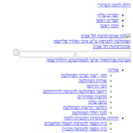
דילוג לתוכן העיקרי
תפריט עליון
תפריט ראשי
תוכן ראשי
הפקולטה להנדסה
ע"ש איבי ואלדר פליישמן
אוניברסיטת תל אביב
מערכת פניות
אזור אישי לסטודנטים.יות
להרשמה
אודות
חזון, ייעוד וערכי הפקולטה
אודות הפקולטה
דבר הדקאן
דקאני הפקולטה להנדסה לדורותיהם
חדשות ומחקרים
כתבו עלינו
ניוזלטר חדשות הפקולטה
לזכר חללי הפקולטה
יחידות אקדמיות ותוכניות לימוד
בית הספר להנדסת חשמל ומחשבים
בית הספר להנדסה מכנית