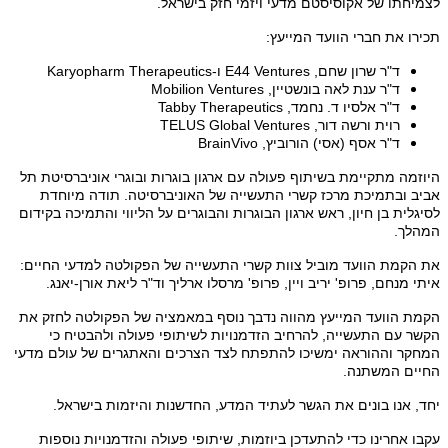
לצמיחתו של אקוסיסטם מדעי ויזמי חזק בישראל.
תכירו את חברי הוועד המייעץ:
ד"ר שרון שחם, E44 Ventures ו-Karyopharm Therapeutics
ד"ר ענת לאה בונשטיין, Mobilion Ventures
ד"ר אלסיו ד. נחמד, Tabby Therapeutics
רוית ורשה דור, TELUS Global Ventures
ד"ר אסף (אסי) הורוביץ, BrainVivo
היוזמה מתקיימת בשיתוף פעולה עם ארגון בוגרות ובוגרי אוניברסיטת תל
אביב ובתמיכת מרכז קשרי התעשייה של האוניברסיטה. תודה מיוחדת
לסיגלית בן חיון, ראש ארגון הבוגרות והבוגרים על הליווי והתמיכה בקידום
המהלך.
את הקמת הוועד מוביל צוות קשרי התעשייה של הפקולטה למדעי החיים:
איתי מנחם, פרופ' יריב ויין, פרופ' מרסלו ארליך וד"ר ליאת אורן-יאנג.
הקמת הוועד המייעץ מהווה נדבך נוסף במאמציה של הפקולטה לחזק את
הקשר עם התעשייה, להרחיב הזדמנויות לשיתופי פעולה ולהבטיח כי
המחקר וההוראה ימשיכו להתפתח לצד הצרכים והאתגרים של עולם מדעי
החיים המשתנה.
יחד, אנו בונים את הגשר לעתיד המדע, החדשנות והיזמות בישראל.
עקבו אחרינו כדי
להתעדכן ביוזמות, שיתופי פעולה והזדמנויות נוספות