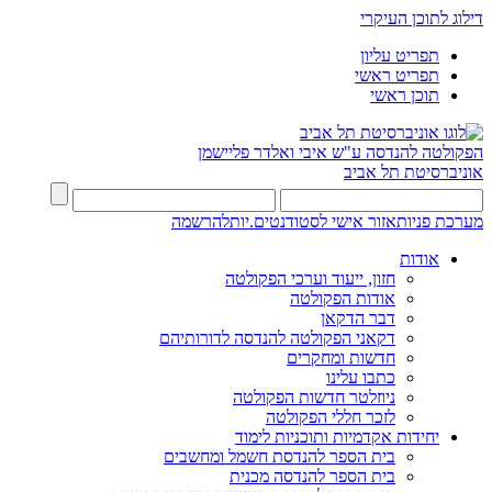
דילוג לתוכן העיקרי
תפריט עליון
תפריט ראשי
תוכן ראשי
הפקולטה להנדסה
ע"ש איבי ואלדר פליישמן
אוניברסיטת תל אביב
מערכת פניות
אזור אישי לסטודנטים.יות
להרשמה
אודות
חזון, ייעוד וערכי הפקולטה
אודות הפקולטה
דבר הדקאן
דקאני הפקולטה להנדסה לדורותיהם
חדשות ומחקרים
כתבו עלינו
ניוזלטר חדשות הפקולטה
לזכר חללי הפקולטה
יחידות אקדמיות ותוכניות לימוד
בית הספר להנדסת חשמל ומחשבים
בית הספר להנדסה מכנית