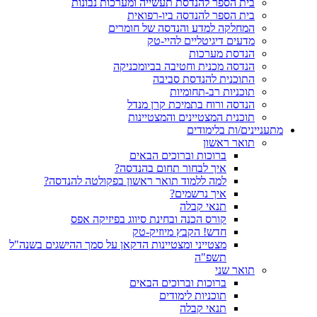
בית הספר להנדסת תעשייה ומערכות נבונות
בית הספר להנדסה ביו-רפואית
המחלקה למדע והנדסה של חומרים
מדעים דיגיטליים להיי-טק
הנדסת מערכות
הנדסה מכנית וחטיבה בביומכניקה
התוכנית להנדסת סביבה
תוכניות רב-תחומיות
הנדסה ורוח בתמיכת קרן מנדל
תוכנית המצטיינים והמצטיינות
מתעניינים/ות בלימודים
תואר ראשון
ברוכות וברוכים הבאים
איך לבחור תחום בהנדסה?
למה ללמוד תואר ראשון בפקולטה להנדסה?
איך נרשמים?
תנאי קבלה
קורס הכנה ובחינת סיווג בפיזיקה אפס
חדש! הקבץ מיוזיק-טק
מצטייני ומצטיינות הדקאן על סמך ההישגים בשנה"ל
תשפ"ה
תואר שני
ברוכות וברוכים הבאים
תוכניות לימודים
תנאי קבלה