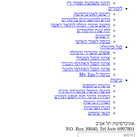
תקנון משמעת ופסקי דין
לימודים
רישום לאוניברסיטה
מידע למתעניינים בלימודים
חישוב סיכויי קבלה לתואר ראשון
לוח שנת הלימודים
ידיעונים
כניסה לאזור האישי
סגל ומינהלה
אגפים ומשרדי מינהלה
ארגון הסגל המנהלי
ארגון הסגל האקדמי הבכיר
ארגון הסגל האקדמי הזוטר
כניסה ל-My Tau
נגישות
נגישות בקמפוס
מניעה וטיפול בהטרדה מינית
הנחיות בדבר חוק חופש המידע
הצהרת נגישות
הגנת הפרטיות
תנאי שימוש
אוניברסיטת תל אביב
P.O. Box 39040, Tel Aviv 6997801