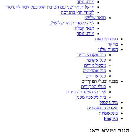
מידע נוסף
חדש! תואר שני עם חטיבת חלל בפקולטה להנדסה
לימודי חוץ בהנדסה
תואר שלישי
למה ללמוד תואר שלישי?
תנאי קבלה
מידע נוסף
סטודנטים/ות
מחקר
הצוות שלנו
סגל אקדמי בכיר
סגל אקדמי
מסלול מורים
סגל אמריטוס
סגל אורחים
מבנה ובעלי תפקידים
בעלי תפקידים
שירותי הזמנות וקניינות
בית מלאכה מכני
מידע לסגל
אקדמיה ותעשייה
בינלאומיות
English
הינך נמצא כאן