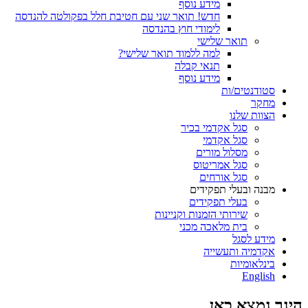
מידע נוסף
חדש! תואר שני עם חטיבת חלל בפקולטה להנדסה
לימודי חוץ בהנדסה
תואר שלישי
למה ללמוד תואר שלישי?
תנאי קבלה
מידע נוסף
סטודנטים/ות
מחקר
הצוות שלנו
סגל אקדמי בכיר
סגל אקדמי
מסלול מורים
סגל אמריטוס
סגל אורחים
מבנה ובעלי תפקידים
בעלי תפקידים
שירותי הזמנות וקניינות
בית מלאכה מכני
מידע לסגל
אקדמיה ותעשייה
בינלאומיות
English
הינך נמצא כאן