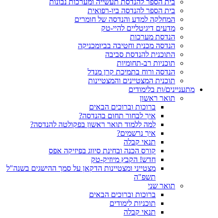
בית הספר להנדסת תעשייה ומערכות נבונות
בית הספר להנדסה ביו-רפואית
המחלקה למדע והנדסה של חומרים
מדעים דיגיטליים להיי-טק
הנדסת מערכות
הנדסה מכנית וחטיבה בביומכניקה
התוכנית להנדסת סביבה
תוכניות רב-תחומיות
הנדסה ורוח בתמיכת קרן מנדל
תוכנית המצטיינים והמצטיינות
מתעניינים/ות בלימודים
תואר ראשון
ברוכות וברוכים הבאים
איך לבחור תחום בהנדסה?
למה ללמוד תואר ראשון בפקולטה להנדסה?
איך נרשמים?
תנאי קבלה
קורס הכנה ובחינת סיווג בפיזיקה אפס
חדש! הקבץ מיוזיק-טק
מצטייני ומצטיינות הדקאן על סמך ההישגים בשנה"ל
תשפ"ה
תואר שני
ברוכות וברוכים הבאים
תוכניות לימודים
תנאי קבלה