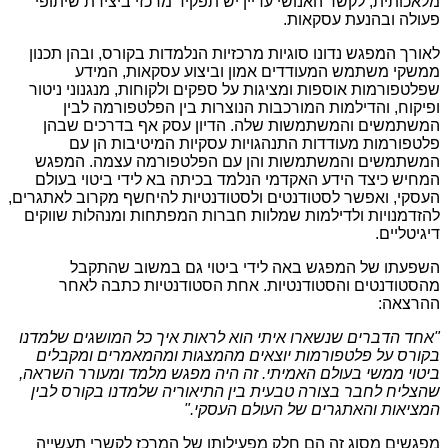
מלאכותית, לקשר האנושי עדיין יש תפקיד מרכזי ביצירת שיתופי
פעולה ובהנעת עסקאות.
לאורך המפגש נדונו סוגיות מרכזיות הנלמדות בקורס, ובהן תכנון
ממשקי משתמש המעודדים אמון וביצוע עסקאות, המידע
שפלטפורמות אוספות ומציגות על ספקים ולקוחות, מנגנוני ניטור
ופיקוח, והדילמות המורכבות הנוצרות בין הפלטפורמה לבין
המשתמשים והמשתמשות שלה. הדיון עסק אף בדרכים שבהן
פלטפורמות מעודדות התנהגויות עסקיות המיטיבות הן עם
המשתמשים והמשתמשות והן עם הפלטפורמה עצמה. המפגש
המחיש כיצד הידע האקדמי הנלמד בכיתה בא לידי ביטוי בעולם
העסקי, ואפשר לסטודנטים ולסטודנטיות להיחשף מקרוב לאתגרים,
להזדמנויות ולדילמות שמלוות חברות המפתחות ומנהלות שווקים
דיגיטליים.
השפעתו של המפגש באה לידי ביטוי גם במשוב שהתקבל
מהסטודנטים והסטודנטיות. אחת הסטודנטיות כתבה לאחר
ההרצאה:
"אחד הדברים שנשארו איתי הוא לראות איך כל המושגים שלמדנו
בקורס על פלטפורמות יוצאים מהמצגות ומהמאמרים ומקבלים
ביטוי ממשי בעולם האמיתי. זה היה מפגש מלמד ומעורר השראה,
שהצליח לחבר בצורה טבעית בין התיאוריה שלמדנו בקורס לבין
המציאות והאתגרים של העולם העסקי."
מפגשים מסוג זה הם חלק מפעילותו של המרכז לקשרי תעשייה