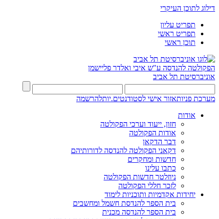
דילוג לתוכן העיקרי
תפריט עליון
תפריט ראשי
תוכן ראשי
הפקולטה להנדסה
ע"ש איבי ואלדר פליישמן
אוניברסיטת תל אביב
מערכת פניות
אזור אישי לסטודנטים.יות
להרשמה
אודות
חזון, ייעוד וערכי הפקולטה
אודות הפקולטה
דבר הדקאן
דקאני הפקולטה להנדסה לדורותיהם
חדשות ומחקרים
כתבו עלינו
ניוזלטר חדשות הפקולטה
לזכר חללי הפקולטה
יחידות אקדמיות ותוכניות לימוד
בית הספר להנדסת חשמל ומחשבים
בית הספר להנדסה מכנית