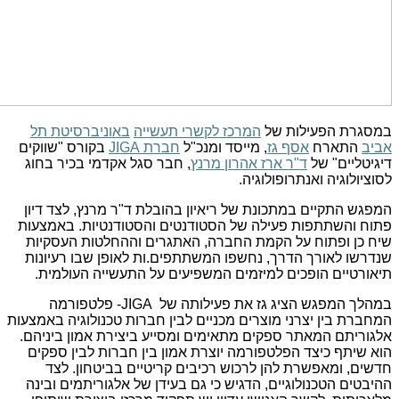
במסגרת הפעילות של
המרכז לקשרי תעשייה
באוניברסיטת תל
אביב
התארח
אסף גז
, מייסד ומנכ"ל
חברת JIGA
בקורס "שווקים
דיגיטליים" של
ד"ר ארז אהרון מרנץ
, חבר סגל אקדמי בכיר בחוג
לסוציולוגיה ואנתרופולוגיה.
המפגש התקיים במתכונת של ריאיון בהובלת ד"ר מרנץ, לצד דיון
פתוח והשתתפות פעילה של הסטודנטים והסטודנטיות. באמצעות
שיח כן ופתוח על הקמת החברה, האתגרים וההחלטות העסקיות
שנדרשו לאורך הדרך, נחשפו המשתתפים.ות לאופן שבו רעיונות
תיאורטיים הופכים למיזמים המשפיעים על התעשייה העולמית.
במהלך המפגש הציג גז את פעילותה של JIGA- פלטפורמה
המחברת בין יצרני מוצרים מכניים לבין חברות טכנולוגיה באמצעות
אלגוריתם המאתר ספקים מתאימים ומסייע ביצירת אמון ביניהם.
הוא שיתף כיצד הפלטפורמה יוצרת אמון בין חברות לבין ספקים
חדשים, ומאפשרת להן לרכוש רכיבים קריטיים בביטחון. לצד
ההיבטים הטכנולוגיים, הדגיש כי גם בעידן של אלגוריתמים ובינה