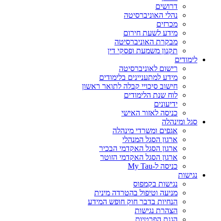
דרושים
נהלי האוניברסיטה
מכרזים
מידע לשעת חירום
מבקרת האוניברסיטה
תקנון משמעת ופסקי דין
לימודים
רישום לאוניברסיטה
מידע למתעניינים בלימודים
חישוב סיכויי קבלה לתואר ראשון
לוח שנת הלימודים
ידיעונים
כניסה לאזור האישי
סגל ומינהלה
אגפים ומשרדי מינהלה
ארגון הסגל המנהלי
ארגון הסגל האקדמי הבכיר
ארגון הסגל האקדמי הזוטר
כניסה ל-My Tau
נגישות
נגישות בקמפוס
מניעה וטיפול בהטרדה מינית
הנחיות בדבר חוק חופש המידע
הצהרת נגישות
הגנת הפרטיות