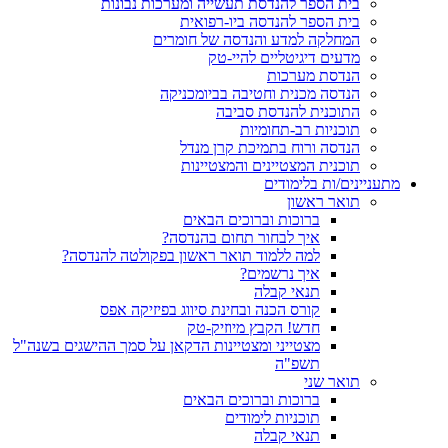
בית הספר להנדסת תעשייה ומערכות נבונות
בית הספר להנדסה ביו-רפואית
המחלקה למדע והנדסה של חומרים
מדעים דיגיטליים להיי-טק
הנדסת מערכות
הנדסה מכנית וחטיבה בביומכניקה
התוכנית להנדסת סביבה
תוכניות רב-תחומיות
הנדסה ורוח בתמיכת קרן מנדל
תוכנית המצטיינים והמצטיינות
מתעניינים/ות בלימודים
תואר ראשון
ברוכות וברוכים הבאים
איך לבחור תחום בהנדסה?
למה ללמוד תואר ראשון בפקולטה להנדסה?
איך נרשמים?
תנאי קבלה
קורס הכנה ובחינת סיווג בפיזיקה אפס
חדש! הקבץ מיוזיק-טק
מצטייני ומצטיינות הדקאן על סמך ההישגים בשנה"ל
תשפ"ה
תואר שני
ברוכות וברוכים הבאים
תוכניות לימודים
תנאי קבלה