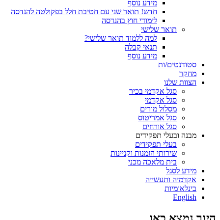
מידע נוסף
חדש! תואר שני עם חטיבת חלל בפקולטה להנדסה
לימודי חוץ בהנדסה
תואר שלישי
למה ללמוד תואר שלישי?
תנאי קבלה
מידע נוסף
סטודנטים/ות
מחקר
הצוות שלנו
סגל אקדמי בכיר
סגל אקדמי
מסלול מורים
סגל אמריטוס
סגל אורחים
מבנה ובעלי תפקידים
בעלי תפקידים
שירותי הזמנות וקניינות
בית מלאכה מכני
מידע לסגל
אקדמיה ותעשייה
בינלאומיות
English
הינך נמצא כאן