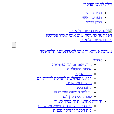
דילוג לתוכן העיקרי
תפריט עליון
תפריט ראשי
תוכן ראשי
הפקולטה להנדסה
ע"ש איבי ואלדר פליישמן
אוניברסיטת תל אביב
מערכת פניות
אזור אישי לסטודנטים.יות
להרשמה
אודות
חזון, ייעוד וערכי הפקולטה
אודות הפקולטה
דבר הדקאן
דקאני הפקולטה להנדסה לדורותיהם
חדשות ומחקרים
כתבו עלינו
ניוזלטר חדשות הפקולטה
לזכר חללי הפקולטה
יחידות אקדמיות ותוכניות לימוד
בית הספר להנדסת חשמל ומחשבים
בית הספר להנדסה מכנית