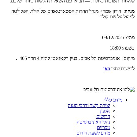
שאלות ותשובות כלולות — תבואו עם השאלות הקשות ביותר שלכם.
מנחה
: דורון שמחי- מנהל תחרות הסטארטאפים של קולר, הפקולטה
לניהול על שם קולר
מתי? 09/12/2025
בשעה: 18:00
מיקום: אוניברסיטת תל אביב , בניין רקאנאטי קומה 4 חדר 405 .
לרישום לחצו
כאן
מידע כללי
יצירת קשר ודרכי הגעה
אלפון
דרושים
נהלי האוניברסיטה
מכרזים
מידע לשעת חירום