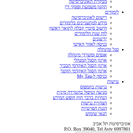
מבקרת האוניברסיטה
תקנון משמעת ופסקי דין
לימודים
רישום לאוניברסיטה
מידע למתעניינים בלימודים
חישוב סיכויי קבלה לתואר ראשון
לוח שנת הלימודים
ידיעונים
כניסה לאזור האישי
סגל ומינהלה
אגפים ומשרדי מינהלה
ארגון הסגל המנהלי
ארגון הסגל האקדמי הבכיר
ארגון הסגל האקדמי הזוטר
כניסה ל-My Tau
נגישות
נגישות בקמפוס
מניעה וטיפול בהטרדה מינית
הנחיות בדבר חוק חופש המידע
הצהרת נגישות
הגנת הפרטיות
תנאי שימוש
אוניברסיטת תל אביב
P.O. Box 39040, Tel Aviv 6997801