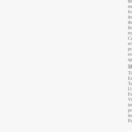
th
me
fo
it
th
li
re
Cr
re
po
es
sp
S
Ti
En
Te
Un
Fe
Vi
in
pr
in
Pa