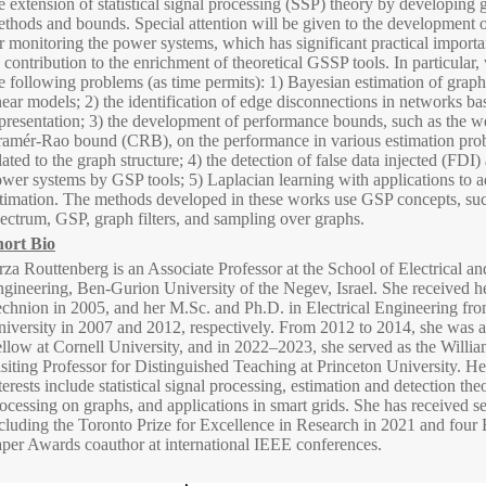
e extension of statistical signal processing (SSP) theory by developin
thods and bounds. Special attention will be given to the development
r monitoring the power systems, which has significant practical importan
s contribution to the enrichment of theoretical GSSP tools. In particular,
e following problems (as time permits): 1) Bayesian estimation of graph
near models; 2) the identification of edge disconnections in networks ba
presentation; 3) the development of performance bounds, such as the 
amér-Rao bound (CRB), on the performance in various estimation prob
lated to the graph structure; 4) the detection of false data injected (FDI)
wer systems by GSP tools; 5) Laplacian learning with applications to 
timation. The methods developed in these works use GSP concepts, su
ectrum, GSP, graph filters, and sampling over graphs.
hort Bio
rza Routtenberg is an Associate Professor at the School of Electrical 
gineering, Ben-Gurion University of the Negev, Israel. She received h
chnion in 2005, and her M.Sc. and Ph.D. in Electrical Engineering f
iversity in 2007 and 2012, respectively. From 2012 to 2014, she was a
llow at Cornell University, and in 2022–2023, she served as the Willia
siting Professor for Distinguished Teaching at Princeton University. He
terests include statistical signal processing, estimation and detection the
ocessing on graphs, and applications in smart grids. She has received s
cluding the Toronto Prize for Excellence in Research in 2021 and four 
per Awards coauthor at international IEEE conferences.