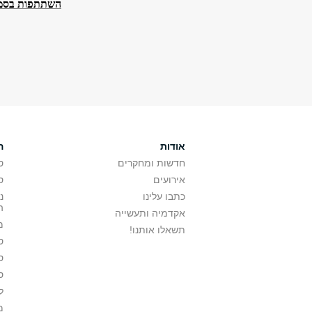
השתתפות בסמינ
אודות
ה
חדשות ומחקרים
ס
אירועים
ס
כתבו עלינו
נ
ה
אקדמיה ותעשייה
מ
תשאלו אותנו!
ס
ס
ס
ל
מ