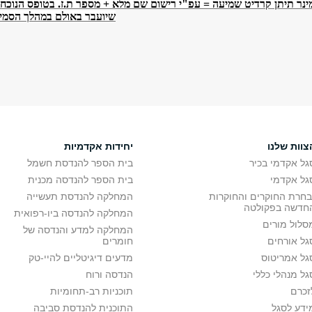
ר תיתן קרדיט שמיעה = עפ"י רישום שם מלא + מספר ת.ז. בטופס הנוכחו
שיועבר באולם במהלך הסמינ
צוות שלנו
יחידות אקדמיות
גל אקדמי בכיר
בית הספר להנדסת חשמל
גל אקדמי
בית הספר להנדסה מכנית
בחרת החוקרים והחוקרות
המחלקה להנדסת תעשייה
חדשה בפקולטה
המחלקה להנדסה ביו-רפואית
סלול מורים
המחלקה למדע והנדסה של
גל אורחים
חומרים
גל אמריטוס
מדעים דיגיטליים להיי-טק
גל מנהלי כללי
הנדסה ורוח
זכרם
תוכניות רב-תחומיות
ידע לסגל
התוכנית להנדסת סביבה