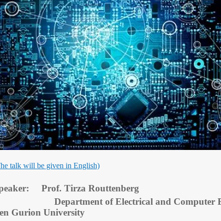
he talk will be given in English)
peaker: Prof. Tirza Routtenberg
Department of Electrical and Computer 
en Gurion University