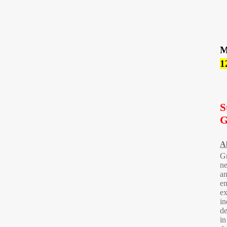
M
1
S
G
A
Gr
ne
an
em
ex
in
de
in