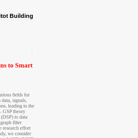
ons to Smart
rious fields for
data, signals,
ons, leading to the
e. GSP theory
g (DSP) to data
graph filter
 research effort
tudy, we consider