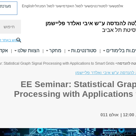
מערכת פ
אלפון
שער לסטודנטים
שער לסגל האקדמי
שער לסגל המנהלי
English
חיפוש
טה להנדסה
ע"ש איבי ואלדר פליישמן
סיטת תל אביב
חיפוש באתר ז
ם.ות בלימודים
סטודנטים.ות
מחקר
הצוות שלנו
אקדמ
|
|
|
|
לטה להנדסה
> EE Seminar: Statistical Graph Signal Processing with Applications to Smart Grids
להנדסה ע"ש איבי ואלדר פליישמן
EE Seminar: Statistical Gra
Processing with Applications
אולם 011