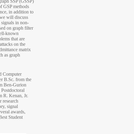
g graph SSP (GSSP)
 of GSP methods
ce, in addition to
 we will discuss
 signals in non-
sed on graph filter
well-known
lems that are
 attacks on the
admittance matrix
ch as graph
and Computer
er B.Sc. from the
rom Ben-Gurion
 Postdoctoral
m R. Kenan, Jr.
r research
ory, signal
everal awards,
Best Student