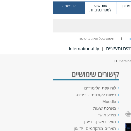
ניות
אזור אישי
להרשמה
לסטודנטים.יות
ה
חיפוש בכל האוניברסיטה
יה ותעשייה
Internationality
|
קישורים שימושיים
לוח שנת הלימודים
רישום לקורסים - בידינג
Moodle
מערכת שעות
מידע אישי
תואר ראשון- ידיעון
תארים מתקדמים- ידיעון