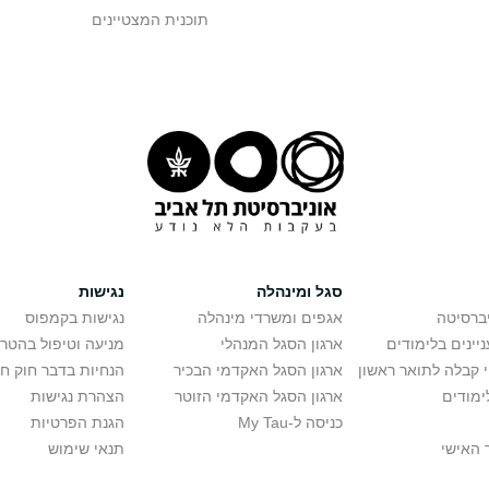
תוכנית המצטיינים
סגל ומינהלה
נגישות
יברסיטה
אגפים ומשרדי מינהלה
נגישות בקמפוס
יינים בלימודים
ארגון הסגל המנהלי
מניעה וטיפול בהטר
י קבלה לתואר ראשון
ארגון הסגל האקדמי הבכיר
הנחיות בדבר חוק ח
ימודים
ארגון הסגל האקדמי הזוטר
הצהרת נגישות
כניסה ל-My Tau
הגנת הפרטיות
 האישי
תנאי שימוש