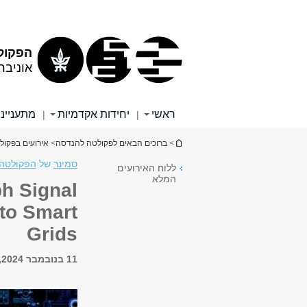
תוכן
תפריט
עליון
ראשי
הפקול
אוניבר
ראשי
יחידות אקדמיות
מתענייני
|
|
הינך נמצא כאן
>
ברוכים הבאים לפקולטה להנדסה
>
אירועים בפקו
סמינר
של
הפקולטה 
ללוח האירועים
המלא
ph Signal
 to Smart
Grids
11 בנובמבר 2024, 12:00