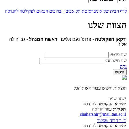
לדף הבית של אוניברסיטת תל אביב
»
ברוכים הבאים לפקולטה להנדסה
הצוות שלנו
דקאן הפקולטה
- פרופ' נעם אליעז
ראשת המנהל
- גב' הילה
אלוני
שם פרטי:
שם משפחה:
נקה
תוצאות חיפוש עבור האות הכל
שחר שניר
יחידה:
הפקולטה להנדסה
תפקיד:
עוזר הוראה
shaharsnir@mail.tau.ac.il
ד"ר חדוה שפיצר
יחידה:
הפקולטה להנדסה