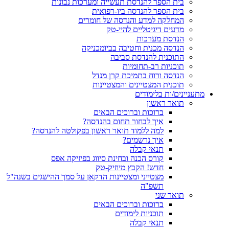
בית הספר להנדסת תעשייה ומערכות נבונות
בית הספר להנדסה ביו-רפואית
המחלקה למדע והנדסה של חומרים
מדעים דיגיטליים להיי-טק
הנדסת מערכות
הנדסה מכנית וחטיבה בביומכניקה
התוכנית להנדסת סביבה
תוכניות רב-תחומיות
הנדסה ורוח בתמיכת קרן מנדל
תוכנית המצטיינים והמצטיינות
מתעניינים/ות בלימודים
תואר ראשון
ברוכות וברוכים הבאים
איך לבחור תחום בהנדסה?
למה ללמוד תואר ראשון בפקולטה להנדסה?
איך נרשמים?
תנאי קבלה
קורס הכנה ובחינת סיווג בפיזיקה אפס
חדש! הקבץ מיוזיק-טק
מצטייני ומצטיינות הדקאן על סמך ההישגים בשנה"ל
תשפ"ה
תואר שני
ברוכות וברוכים הבאים
תוכניות לימודים
תנאי קבלה