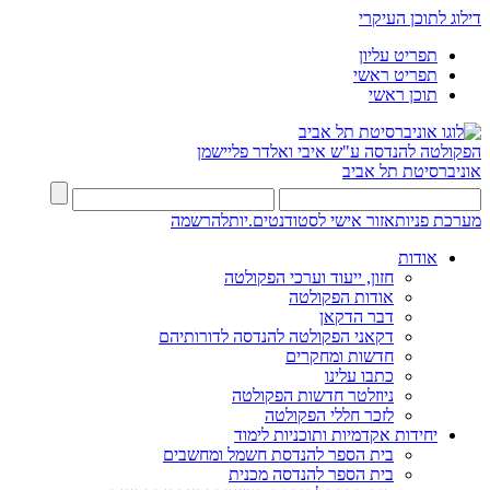
דילוג לתוכן העיקרי
תפריט עליון
תפריט ראשי
תוכן ראשי
הפקולטה להנדסה
ע"ש איבי ואלדר פליישמן
אוניברסיטת תל אביב
מערכת פניות
אזור אישי לסטודנטים.יות
להרשמה
אודות
חזון, ייעוד וערכי הפקולטה
אודות הפקולטה
דבר הדקאן
דקאני הפקולטה להנדסה לדורותיהם
חדשות ומחקרים
כתבו עלינו
ניוזלטר חדשות הפקולטה
לזכר חללי הפקולטה
יחידות אקדמיות ותוכניות לימוד
בית הספר להנדסת חשמל ומחשבים
בית הספר להנדסה מכנית