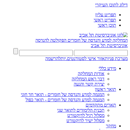
דילוג לתוכן העיקרי
תפריט עליון
תפריט ראשי
תוכן ראשי
המחלקה למדע והנדסה של חומרים
הפקולטה להנדסה
אוניברסיטת תל אביב
מערכת פניות
אזור אישי לסטודנטים.יות
להרשמה
מידע כללי
אודות המחלקה
דבר ראש המחלקה
יצירת קשר והגעה
תואר ראשון
המגמה למדע והנדסה של חומרים - תואר חד חוגי
המגמה למדע והנדסה של חומרים - תואר כפול
תארים מתקדמים
תכנית הלימודים לתואר שני
מסלול רגיל לדוקטורט
מסלול ישיר לדוקטורט
מחקר