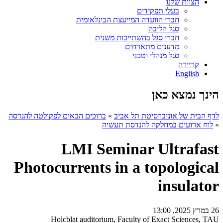
הצוות שלנו
בעלי תפקידים
חברי הוועדה המייעצת הבינלאומית
סגל הליבה
חברי סגל בהשתייכות משנית
מדענים מתארחים
סגל מנהלי וטכני
קריירה
English
הינך נמצא כאן
לדף הבית של אוניברסיטת תל אביב
»
ברוכים הבאים לפקולטה להנדסה
»
לוח ארועים במחלקה להנדסת תעשיה
LMI Seminar Ultrafast
Photocurrents in a topological
insulator
26 במרץ 2025, 13:00
Holcblat auditorium, Faculty of Exact Sciences, TAU