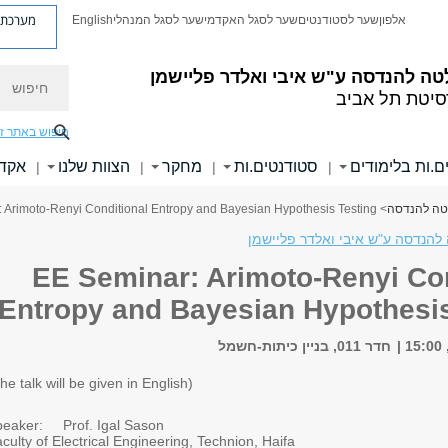
מערכת פ
אלפון
שער לסטודנטים
שער לסגל האקדמי
שער לסגל המנהלי
English
חיפוש
טה להנדסה
ע"ש איבי ואלדר פליישמן
סיטת תל אביב
חיפוש באתר ז
ם.ות בלימודים
סטודנטים.ות
מחקר
הצוות שלנו
אקדמ
|
|
|
|
לטה להנדסה
> EE Seminar: Arimoto-Renyi Conditional Entropy and Bayesian Hypothesis Testing
להנדסה ע"ש איבי ואלדר פליישמן
EE Seminar: Arimoto-Renyi Con
Entropy and Bayesian Hypothesis
חדר 011, בניין כיתות-חשמל
(The talk will be given in English)
peaker: Prof. Igal Sason
Faculty of Electrical Engineering, Technion, Haifa