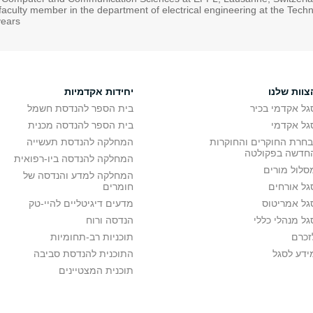
faculty member in the department of electrical engineering at the Techni
ears.
צוות שלנו
יחידות אקדמיות
גל אקדמי בכיר
בית הספר להנדסת חשמל
גל אקדמי
בית הספר להנדסה מכנית
בחרת החוקרים והחוקרות
המחלקה להנדסת תעשייה
חדשה בפקולטה
המחלקה להנדסה ביו-רפואית
סלול מורים
המחלקה למדע והנדסה של
גל אורחים
חומרים
גל אמריטוס
מדעים דיגיטליים להיי-טק
גל מנהלי כללי
הנדסה ורוח
זכרם
תוכניות רב-תחומיות
ידע לסגל
התוכנית להנדסת סביבה
תוכנית המצטיינים