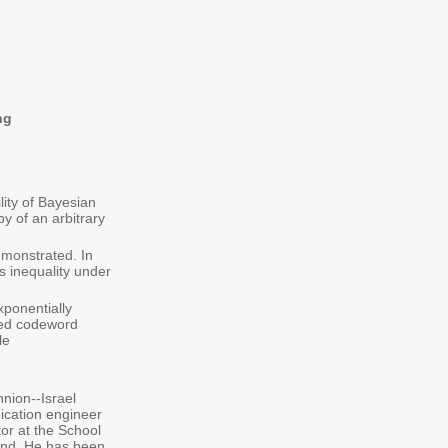
ng
ity of Bayesian
py of an arbitrary
emonstrated. In
s inequality under
xponentially
tted codeword
e.
hnion--Israel
nication engineer
tor at the School
and. He has been