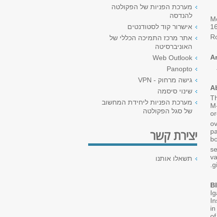
מערכת הפניות של הפקולטה
להנדסה
M
אישרור קוד לסטודנטים
Ro
אתר מרכז התמיכה הכללי של
האוניברסיטה
A
Web Outlook
Panopto
גישה מרחוק - VPN
A
שינוי סיסמה
Th
מערכת הפניות ליחידת המחשוב
M-
של סגל הפקולטה
or
ov
pa
יצירת קשר
bo
se
va
תשאלו אותנו
g
B
Ig
In
in
of