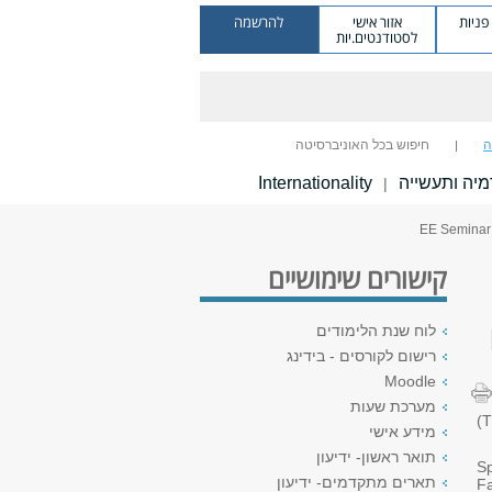
ניות
אזור אישי
להרשמה
לסטודנטים.יות
ה
חיפוש בכל האוניברסיטה
יה ותעשייה
Internationality
|
קישורים שימושיים
לוח שנת הלימודים
רישום לקורסים - בידינג
Moodle
מערכת שעות
מידע אישי
תואר ראשון- ידיעון
S
תארים מתקדמים- ידיעון