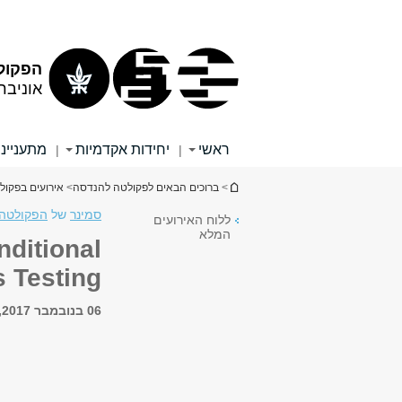
תוכן
תפריט
עליון
ראשי
הפקול
אוניבר
ראשי
יחידות אקדמיות
מתענייני
|
|
הינך נמצא כאן
>
ברוכים הבאים לפקולטה להנדסה
>
אירועים בפקו
סמינר
של
הפקולטה 
ללוח האירועים
המלא
ditional
 Testing
06 בנובמבר 2017, 15:00