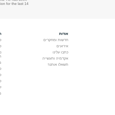
on for the last 14
אודות
ה
חדשות ומחקרים
ס
אירועים
ס
כתבו עלינו
נ
ה
אקדמיה ותעשייה
מ
תשאלו אותנו!
ס
ס
ס
ל
מ