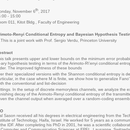
th
onday, November 6
, 2017
15:00 - 16:00
om 011, Kitot Bldg., Faculty of Engineering
rimoto-Renyi Conditional Entropy and Bayesian Hypothesis Testi
This is a joint work with Prof. Sergio Verdu, Princeton University.
bstract
is talk presents upper and lower bounds on the minimum error probabil
ary hypothesis testing in terms of the Arimoto-R\'enyi conditional entro
der. The improved tightness of these bounds
er their specialized versions with the Shannon conditional entropy is d
rticular, in the case where M is finite, we show how to generalize Fano'
th the conventional and list-decision
ttings. In the setup of discrete memoryless channels, we analyze the e
nishing decay of the Arimoto-Renyi conditional entropy of the transmi
iven the channel output when averaged over a random-coding ensembl
IO
al Sason received all his degrees in electrical engineering from the Tec
stitute of Technology, Haifa, Israel. He worked for 5 years as a commu
 the IDF. After completing his PhD in 2001, he was a scientific collabora
 Computer and Communication Sciences at EPFL, Lausanne, Switzerl