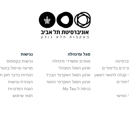
סגל ומינהלה
נגישות
יברסיטה
אגפים ומשרדי מינהלה
נגישות בקמפוס
יינים בלימודים
ארגון הסגל המנהלי
מניעה וטיפול בהטר
י קבלה לתואר ראשון
ארגון הסגל האקדמי הבכיר
הנחיות בדבר חוק ח
ימודים
ארגון הסגל האקדמי הזוטר
הצהרת נגישות
כניסה ל-My Tau
הגנת הפרטיות
 האישי
תנאי שימוש