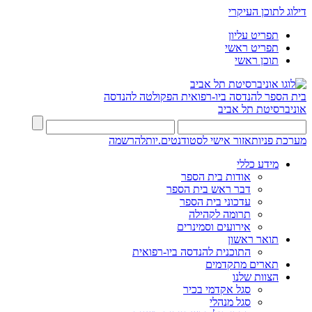
דילוג לתוכן העיקרי
תפריט עליון
תפריט ראשי
תוכן ראשי
בית הספר להנדסה ביו-רפואית
הפקולטה להנדסה
אוניברסיטת תל אביב
מערכת פניות
אזור אישי לסטודנטים.יות
להרשמה
מידע כללי
אודות בית הספר
דבר ראש בית הספר
עדכוני בית הספר
תרומה לקהילה
אירועים וסמינרים
תואר ראשון
התוכנית להנדסה ביו-רפואית
תארים מתקדמים
הצוות שלנו
סגל אקדמי בכיר
סגל מנהלי