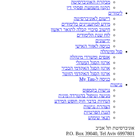
מבקרת האוניברסיטה
תקנון משמעת ופסקי דין
לימודים
רישום לאוניברסיטה
מידע למתעניינים בלימודים
חישוב סיכויי קבלה לתואר ראשון
לוח שנת הלימודים
ידיעונים
כניסה לאזור האישי
סגל ומינהלה
אגפים ומשרדי מינהלה
ארגון הסגל המנהלי
ארגון הסגל האקדמי הבכיר
ארגון הסגל האקדמי הזוטר
כניסה ל-My Tau
נגישות
נגישות בקמפוס
מניעה וטיפול בהטרדה מינית
הנחיות בדבר חוק חופש המידע
הצהרת נגישות
הגנת הפרטיות
תנאי שימוש
אוניברסיטת תל אביב
P.O. Box 39040, Tel Aviv 6997801