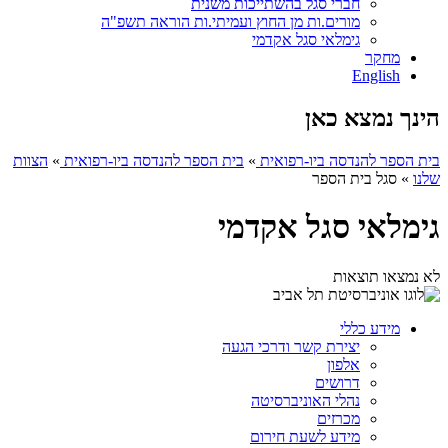
חברי סגל בהשתייכות משנית
מורים.ות מן החוץ ועמיתי.ות הוראה תשפ"ה
גימלאי סגל אקדמי
מחקר
English
הינך נמצא כאן
בית הספר להנדסה ביו-רפואית
»
בית הספר להנדסה ביו-רפואית
»
הצוות
שלנו
»
סגל בית הספר
גימלאי סגל אקדמי
לא נמצאו תוצאות
מידע כללי
יצירת קשר ודרכי הגעה
אלפון
דרושים
נהלי האוניברסיטה
מכרזים
מידע לשעת חירום