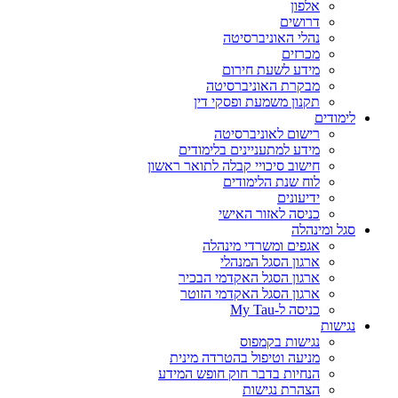
אלפון
דרושים
נהלי האוניברסיטה
מכרזים
מידע לשעת חירום
מבקרת האוניברסיטה
תקנון משמעת ופסקי דין
לימודים
רישום לאוניברסיטה
מידע למתעניינים בלימודים
חישוב סיכויי קבלה לתואר ראשון
לוח שנת הלימודים
ידיעונים
כניסה לאזור האישי
סגל ומינהלה
אגפים ומשרדי מינהלה
ארגון הסגל המנהלי
ארגון הסגל האקדמי הבכיר
ארגון הסגל האקדמי הזוטר
כניסה ל-My Tau
נגישות
נגישות בקמפוס
מניעה וטיפול בהטרדה מינית
הנחיות בדבר חוק חופש המידע
הצהרת נגישות