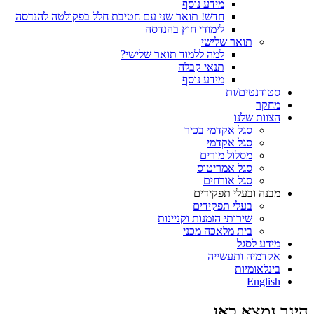
מידע נוסף
חדש! תואר שני עם חטיבת חלל בפקולטה להנדסה
לימודי חוץ בהנדסה
תואר שלישי
למה ללמוד תואר שלישי?
תנאי קבלה
מידע נוסף
סטודנטים/ות
מחקר
הצוות שלנו
סגל אקדמי בכיר
סגל אקדמי
מסלול מורים
סגל אמריטוס
סגל אורחים
מבנה ובעלי תפקידים
בעלי תפקידים
שירותי הזמנות וקניינות
בית מלאכה מכני
מידע לסגל
אקדמיה ותעשייה
בינלאומיות
English
הינך נמצא כאן