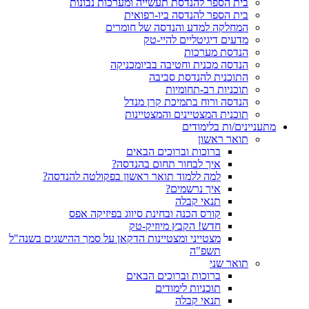
בית הספר להנדסת תעשייה ומערכות נבונות
בית הספר להנדסה ביו-רפואית
המחלקה למדע והנדסה של חומרים
מדעים דיגיטליים להיי-טק
הנדסת מערכות
הנדסה מכנית וחטיבה בביומכניקה
התוכנית להנדסת סביבה
תוכניות רב-תחומיות
הנדסה ורוח בתמיכת קרן מנדל
תוכנית המצטיינים והמצטיינות
מתעניינים/ות בלימודים
תואר ראשון
ברוכות וברוכים הבאים
איך לבחור תחום בהנדסה?
למה ללמוד תואר ראשון בפקולטה להנדסה?
איך נרשמים?
תנאי קבלה
קורס הכנה ובחינת סיווג בפיזיקה אפס
חדש! הקבץ מיוזיק-טק
מצטייני ומצטיינות הדקאן על סמך ההישגים בשנה"ל
תשפ"ה
תואר שני
ברוכות וברוכים הבאים
תוכניות לימודים
תנאי קבלה