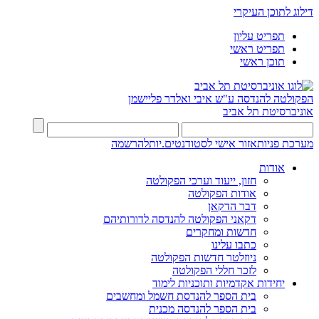
דילוג לתוכן העיקרי
תפריט עליון
תפריט ראשי
תוכן ראשי
הפקולטה להנדסה
ע"ש איבי ואלדר פליישמן
אוניברסיטת תל אביב
מערכת פניות
אזור אישי לסטודנטים.יות
להרשמה
אודות
חזון, ייעוד וערכי הפקולטה
אודות הפקולטה
דבר הדקאן
דקאני הפקולטה להנדסה לדורותיהם
חדשות ומחקרים
כתבו עלינו
ניוזלטר חדשות הפקולטה
לזכר חללי הפקולטה
יחידות אקדמיות ותוכניות לימוד
בית הספר להנדסת חשמל ומחשבים
בית הספר להנדסה מכנית