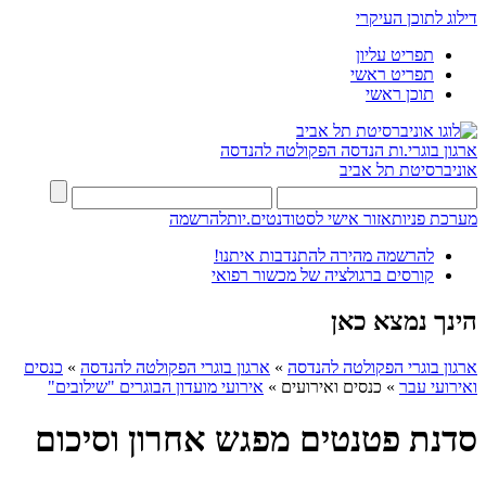
דילוג לתוכן העיקרי
תפריט עליון
תפריט ראשי
תוכן ראשי
ארגון בוגרי.ות הנדסה
הפקולטה להנדסה
אוניברסיטת תל אביב
מערכת פניות
אזור אישי לסטודנטים.יות
להרשמה
להרשמה מהירה להתנדבות איתנו!
קורסים ברגולציה של מכשור רפואי
הינך נמצא כאן
ארגון בוגרי הפקולטה להנדסה
»
ארגון בוגרי הפקולטה להנדסה
»
כנסים
ואירועי עבר
»
כנסים ואירועים
»
אירועי מועדון הבוגרים "שילובים"
סדנת פטנטים מפגש אחרון וסיכום