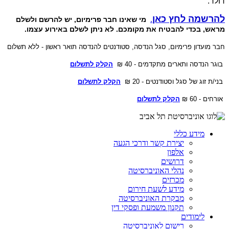
דולר.
להרשמה לחץ כאן
.
מי שאינו חבר פרימיום, יש להרשם ולשלם
מראש, בכדי להבטיח את מקומכם.
לא ניתן לשלם באירוע עצמו.
חבר מועדון פרימיום,
סגל הנדסה,
סטודנטים להנדסה תואר ראשון - ללא תשלום
בוגר הנדסה ותארים מתקדמים - 40 ₪
הקלק לתשלום
בני/ת זוג של סגל וסטודנטים - 20 ₪
הקלק לתשלום
אורחים - 60 ₪
הקלק לתשלום
מידע כללי
יצירת קשר ודרכי הגעה
אלפון
דרושים
נהלי האוניברסיטה
מכרזים
מידע לשעת חירום
מבקרת האוניברסיטה
תקנון משמעת ופסקי דין
לימודים
רישום לאוניברסיטה