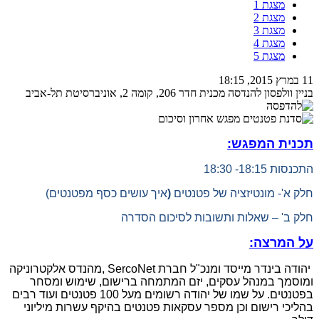
מצגת 1
מצגת 2
מצגת 3
מצגת 4
מצגת 5
11 במרץ 2015, 18:15
בניין וולפסון להנדסה מכנית חדר 206, קומה 2, אוניברסיטת תל-אביב
תכנית המפגש:
התכנסות 18:15- 18:30
חלק א'- מונטיזציה של פטנטים
(
איך עושים כסף מפטנטים)
חלק ב' – שאלות ותשובות לסיכום הסדרה
על המרצה:
יהודה בינדר מייסד ומנכ"ל חברת SercoNet
,מהנדס אלקטרוניקה
ומוסמך במנהל עסקים, יזם המתמחה ברישום, שימוש ומסחר
בפטנטים. על שמו של יהודה רשומים מעל 100 פטנטים ועוד רבים
בהליכי רישום וכן מספר עסקאות פטנטים בהיקף עשרות מיליוני