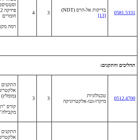
וסטטיסט
בדיקות אל-הרס
(NDT)
פ
4
3
0581.5331
[13]
חומרים
רמה מקב
תהליכים והתקנים
:
התקנים
אלקטרוני
טכנולוגיות
(מומלץ)
3
3
0512.4700
מיקרו-וננו-אלקטרוניקה
קורס "ר
מקבילה"
התקנים
אלקטרוני