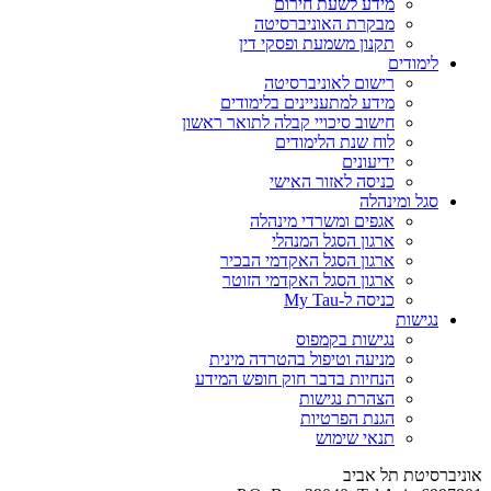
מידע לשעת חירום
מבקרת האוניברסיטה
תקנון משמעת ופסקי דין
לימודים
רישום לאוניברסיטה
מידע למתעניינים בלימודים
חישוב סיכויי קבלה לתואר ראשון
לוח שנת הלימודים
ידיעונים
כניסה לאזור האישי
סגל ומינהלה
אגפים ומשרדי מינהלה
ארגון הסגל המנהלי
ארגון הסגל האקדמי הבכיר
ארגון הסגל האקדמי הזוטר
כניסה ל-My Tau
נגישות
נגישות בקמפוס
מניעה וטיפול בהטרדה מינית
הנחיות בדבר חוק חופש המידע
הצהרת נגישות
הגנת הפרטיות
תנאי שימוש
אוניברסיטת תל אביב