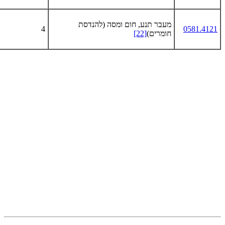
מעבר תנע, חום ומסה (להנדסת
4
0581.4121
חומרים)
[22]