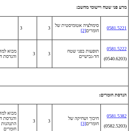
מדע פני שטח ויישומי מחשב:
סימולציה אטומיסטית של
3
3
0581.5221
חומרים
[2]
0581.5222
תופעות בפני שטח
מבוא למד
3
3
חד-גבישיים
והנדסת ח
(0540.6203)
הנדסת חומרים:
מבוא למד
0581.5382
חיכוך ושחיקה של
והנדסת חו
3
3
חומרים
[3]
התנהגות 
(0582.5203)
חומרים