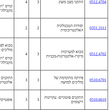
0512.4704
התקני מצב מוצק
3
4
קורס "ר
מקבילה"
יסודות הטכנולוגיה
2
2
0351.3311
האלקטרוכימית
מבוא לפי
מוליכים 
מבוא למערכות
4
3
0512.4702
מיקרו-אלקטרונות-מכניות
קורס "ר
מקבילה"
פיזיקה מתקדמת של
התקנים
3
3
0510.6701
מוליכים למחצה
אלקטרוני
התקנים פוטוניים- עקרונות
0510.6610
3
3
אופטיקה
ויישומים