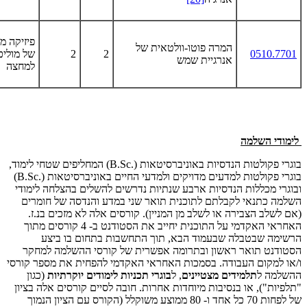
פיזיקה 
המרה פוטו-וולטאית של
0510.7701
2
2
של מוליכ
אנרגיית שמש
למחצה
לימודי השלמה
בוגרי פקולטות הנדסיות באוניברסיטאות
(B.Sc.)
המחליפים שטחי לימוד,
בוגרי פקולטות למדעים מדויקים ולמדעי החיים באוניברסיטאות
(B.Sc.)
ובוגרי מכללות הנדסיות ארבע שנתיות נדרשים להשלים בהצלחה לימודי
השלמה כתנאי לקבלתם לתוכנית תואר שני במדע והנדסה של חומרים
(אם לשלב הצבירה או לשלב מן המניין). קורסים אלה לא מזכים בנ.ז.
האחראי האקדמי על התוכנית יחייב את הסטודנט ב- 4 קורסים מתוך
הרשימה שבטבלה שבעמוד הבא, תוך התחשבות בתחום בו ביצע
הסטודנט תואר ראשון ובתרומה אפשרית של קורסי ההשלמה למחקר
ו/או למקום העבודה. בסמכות האחראי האקדמי להפחית את מספר קורסי
ההשלמה ל
תלמידים מצטיינים
, ל
בוגרי תכניות לימודים יוקרתיות
(כגון
"תלפיות"), או בנסיבות מיוחדות אחרות. חובה לסיים קורסים אלה בציון
של לפחות 70 כל אחד ו- 80 ממוצע משוקלל (הקורס עם הציון הנמוך