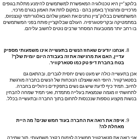
בלוקצ׳יין היא טכנולוגיה המאפשרת למשתמשים להימנע מתלות בגופים
מרכזיים ומהצורך באמון בהם - במקום לתת את האמון בגורם מרכזי,
המשתמשים בבלוק׳ציין נותנים את האמון שלהם באלגוריתמי קונצנזוס,
במתמטיקה ובקריפטוגרפיה. העולם שבלוקצ'יין פותח בפני המשתמשים
בו רחב יותר ממטבעות המסחר שרבים נוטים לחשוב עליהם.
אנחנו יודעים שאחוז הנשים בתעשייה אינו משמעותי מספיק
עדיין, האם את מרגישה את זה בעבודה היום יומית שלך?
בטח בחברת דיפ טק כמו סטארקוויר
.
אכן בתעשייה כולה יש מעט נשים יחסית לגברים, ובהתאם גם
בסטארקוויר. היופי הוא שאצלנו הנוכחות של הנשים בחברה מורגשת
לחיוב. תמיד כיף לדעת שיש גם נשים בתפקידים ניהוליים בחברה.
לתחושתי זו מגמה שנמצאת בעלייה מתמדת, ואני תמיד שמחה להבחין
בנשות מקצוע נוספות שנכנסות לתחום בתוך החברה ובתעשייה בכלל.
איפה את רואה את החברה בעוד חמש שנים? מה היית
מאחלת לה?
אני רואה את סטארקוויר ממשיכה לצמוח בקצב משמעותי, תוך שמירה