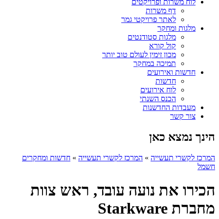
לוח משרות ופרויקטים
דף משרות
לאתר פרויקטי גמר
מלגות ומחקר
מלגות סטודנטים
קול קורא
מכון זימין לעולם טוב יותר
תמיכה במחקר
חדשות ואירועים
חדשות
לוח אירועים
הכנס השנתי
מעבדות החדשנות
צור קשר
הינך נמצא כאן
המרכז לקשרי תעשייה
»
המרכז לקשרי תעשייה
»
חדשות ומחקרים
חשמל
הכירו את נועה עובד, ראש צוות
מחברת Starkware