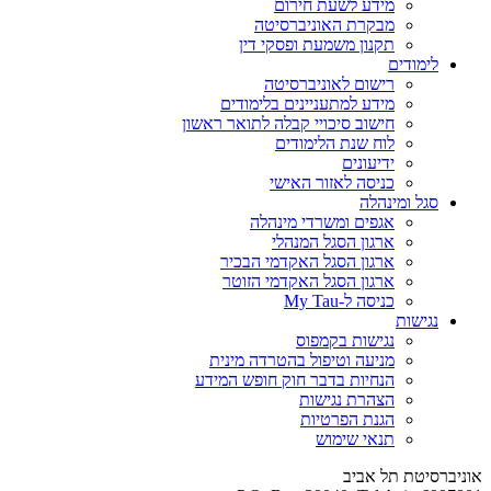
מידע לשעת חירום
מבקרת האוניברסיטה
תקנון משמעת ופסקי דין
לימודים
רישום לאוניברסיטה
מידע למתעניינים בלימודים
חישוב סיכויי קבלה לתואר ראשון
לוח שנת הלימודים
ידיעונים
כניסה לאזור האישי
סגל ומינהלה
אגפים ומשרדי מינהלה
ארגון הסגל המנהלי
ארגון הסגל האקדמי הבכיר
ארגון הסגל האקדמי הזוטר
כניסה ל-My Tau
נגישות
נגישות בקמפוס
מניעה וטיפול בהטרדה מינית
הנחיות בדבר חוק חופש המידע
הצהרת נגישות
הגנת הפרטיות
תנאי שימוש
אוניברסיטת תל אביב