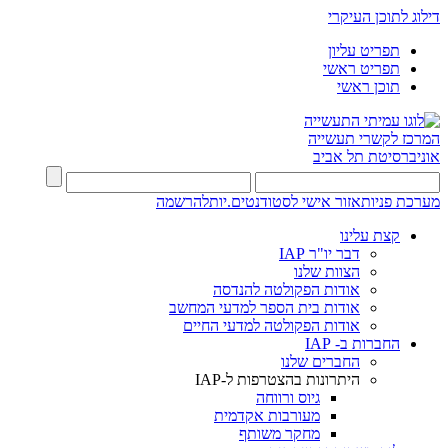
דילוג לתוכן העיקרי
תפריט עליון
תפריט ראשי
תוכן ראשי
המרכז לקשרי תעשייה
אוניברסיטת תל אביב
מערכת פניות
אזור אישי לסטודנטים.יות
להרשמה
קצת עלינו
דבר יו"ר IAP
הצוות שלנו
אודות הפקולטה להנדסה
אודות בית הספר למדעי המחשב
אודות הפקולטה למדעי החיים
החברות ב- IAP
החברים שלנו
היתרונות בהצטרפות ל-IAP
גיוס ורווחה
מעורבות אקדמית
מחקר משותף