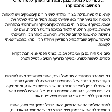
ספרי לנו קצת על עצמך, ומה הוביל אותך ללמוד מדעי
המחשב ומתמטיקה?
קוראים לי נועה, גדלתי בצורן, נולדתי לשני הורים קיבוצניקים ויש לי אחות
תאומה ואח צעיר יותר. מאז שהייתי קטנה, תמיד אהבתי לאתגר את
עצמי. במשך 6 שנים הייתי בנבחרת אקרובטיקה והשתתפתי בתחרויות
ארציות. בתיכון, החלטתי ללמוד במגמה מדעית הנדסית, ושם גם
נחשפתי לראשונה לתחום של מדעי המחשב. לאחר מכן, התגייסתי
לאיתור שחקים שוב"ל בחיל המודיעין (יחידת הלוויינות) ובהמשך יצאתי
לקצונה.
כיום, אני חיה עם בן זוגי בתל אביב, ובזמני הפנוי אני אוהבת לקרוא
ספרים, לעשות ספורט (בעיקר כדורעף חופים), לטייל ולטרק.
כמי שאהבה מתמטיקה עוד מגיל צעיר, ואחרי שנחשפתי מעט לעולמות
הקוד בצבא, הבנתי שאלו התחומים בהם ארצה להתעמק בעתיד.
נרשמתי לטכניון לתואר במדעי המחשב בעדיפות ראשונה, ומתמטיקה
בעדיפות שנייה, ובהפתעה משמחת הם פנו אליי והציעו לעשות תואר
כפול ובכך ללמוד את שני התחומים שמעניינים אותי.
לאחר השלמת התואר הראשון, יצאתי לטייל במשך חצי שנה, ואחריו
המשכתי לתואר שני במכון ויצמן למדע במדעי המחשב התאורטיים,