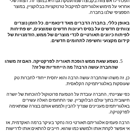
הפכתי לראש צוות בקבוצה שמתעסקת גם היא במוצר זה. הצוות שלי
אחראי על מימוש אלגוריתם למיקבול טרנזקציות בבלוקציין, במוצר
הספציפי שלנו בחברה.
באופן כללי, בחברה הדברים מאד דינאמיים. כל הזמן נוצרים
צוותים חדשים על בסיס רעיונות חדשים שמוצעים, יש פתיחות
לפיתוח כיוונים תאורטיים לכדי מוצרים של ממש, הזדמנויות של
קידום מקצועי וחשיפה לתחומים חדשים.
נשמע שאת ממש הופכת תאוריה לפרקטיקה. האם זה משהו
שהחברה עושה הרבה? מה הייחודיות של זה?
כן, זה משהו שהחברה עושה הרבה והוא יחסית ייחודי לחברות טק
שעוסקות באלגוריתמיקה הקלאסית.
כפי שציינתי, החברה עובדת על הטמעת פרוטוקול להוכחות של יושרה
חישובית בתוך עולם הבלוקצ'יין. שני התחומים האלה עשירים
באלגוריתמים מעניינים שצריך להבין ולממש אותם בצורה שמתאימה
לפרקטיקה.
הרבה פעמים אלגוריתם תאורטי כזה נחקר בעיקר ברמה האקדמית, אז
אי אפשר לקחת אותו ולמשש כמו שהוא. חייבים להתאים אותו לדרישות