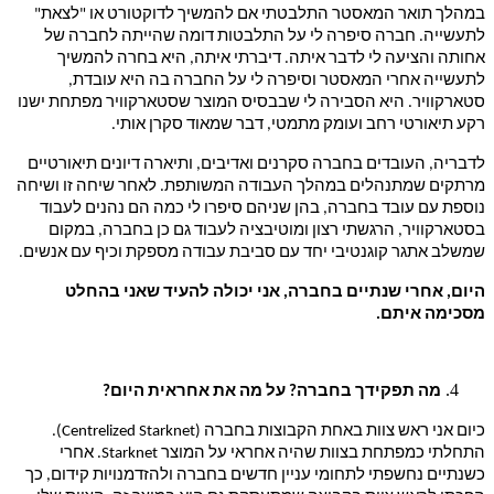
במהלך תואר המאסטר התלבטתי אם להמשיך לדוקטורט או "לצאת"
לתעשייה. חברה סיפרה לי על התלבטות דומה שהייתה לחברה של
אחותה והציעה לי לדבר איתה. דיברתי איתה, היא בחרה להמשיך
לתעשייה אחרי המאסטר וסיפרה לי על החברה בה היא עובדת,
סטארקוויר. היא הסבירה לי שבבסיס המוצר שסטארקוויר מפתחת ישנו
רקע תיאורטי רחב ועומק מתמטי, דבר שמאוד סקרן אותי.
לדבריה, העובדים בחברה סקרנים ואדיבים, ותיארה דיונים תיאורטיים
מרתקים שמתנהלים במהלך העבודה המשותפת. לאחר שיחה זו ושיחה
נוספת עם עובד בחברה, בהן שניהם סיפרו לי כמה הם נהנים לעבוד
בסטארקוויר, הרגשתי רצון ומוטיבציה לעבוד גם כן בחברה, במקום
שמשלב אתגר קוגנטיבי יחד עם סביבת עבודה מספקת וכיף עם אנשים.
היום, אחרי שנתיים בחברה, אני יכולה להעיד שאני בהחלט
מסכימה איתם.
מה תפקידך בחברה? על מה את אחראית היום?
כיום אני ראש צוות באחת הקבוצות בחברה (
Centrelized Starknet
).
התחלתי כמפתחת בצוות שהיה אחראי על המוצר
Starknet
. אחרי
כשנתיים נחשפתי לתחומי עניין חדשים בחברה ולהזדמנויות קידום, כך