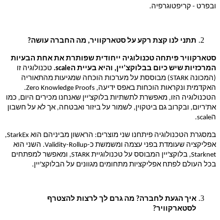
ובפרט - קריפטוגרפיה.
תתני לנו קצת רקע על סטארקוויר, מה החברה עושה?
סטארקוויר פיתחה טכנולוגיה ייחודית שפותרת את אחת הבעיות
המרכזיות שיש כיום בבלוקצ'יין, והיא בעיית ה
scale
.
טכנולוגיה זו
(המכונה
STARK
) מבוססת על מערכות הוכחה שמגיעות מהתאוריה
האקדמית ונקראות הוכחות באפס ידיעה,
Zero Knowledge Proofs
.
הטכנולוגיה הזו, מאפשרת לתשתיות בלוקצ'יין שאנחנו מכירים היום, כמו
את'ריום, ובקרוב גם ביטקוין, לשמור על ביזור ואבטחה, אך לא על חשבון
ה
scale
.
במסגרת הטכנולוגיה פיתחנו שני מוצרים: הראשון מביניהם הוא
StarkEx
,
אפליקציה שעומדת בפני עצמה ומשמשת כ-
Validity-Rollup
. השני הוא
Starknet
, בלוקצ'יין המבוסס על טכנולוגיית
STARK
, ומאפשר למפתחים
בכל העולם לפתח אפליקציות מתחומים מגוונים על הבלוקצ'יין.
איך הגעת לחברה? מה גרם לך לרצות להצטרף
לסטארקוויר?