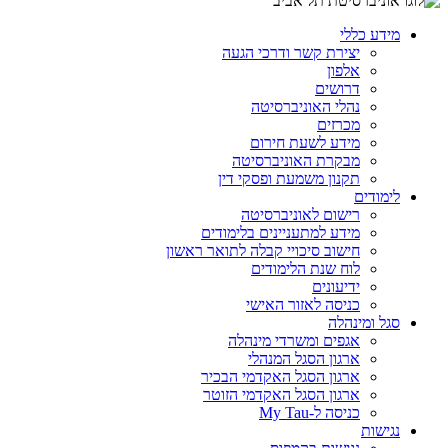
מידע כללי
יצירת קשר ודרכי הגעה
אלפון
דרושים
נהלי האוניברסיטה
מכרזים
מידע לשעת חירום
מבקרת האוניברסיטה
תקנון משמעת ופסקי דין
לימודים
רישום לאוניברסיטה
מידע למתעניינים בלימודים
חישוב סיכויי קבלה לתואר ראשון
לוח שנת הלימודים
ידיעונים
כניסה לאזור האישי
סגל ומינהלה
אגפים ומשרדי מינהלה
ארגון הסגל המנהלי
ארגון הסגל האקדמי הבכיר
ארגון הסגל האקדמי הזוטר
כניסה ל-My Tau
נגישות