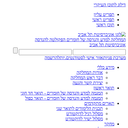
דילוג לתוכן העיקרי
תפריט עליון
תפריט ראשי
תוכן ראשי
המחלקה למדע והנדסה של חומרים
הפקולטה להנדסה
אוניברסיטת תל אביב
מערכת פניות
אזור אישי לסטודנטים.יות
להרשמה
מידע כללי
אודות המחלקה
דבר ראש המחלקה
יצירת קשר והגעה
תואר ראשון
המגמה למדע והנדסה של חומרים - תואר חד חוגי
המגמה למדע והנדסה של חומרים - תואר כפול
תארים מתקדמים
תכנית הלימודים לתואר שני
מסלול רגיל לדוקטורט
מסלול ישיר לדוקטורט
מחקר