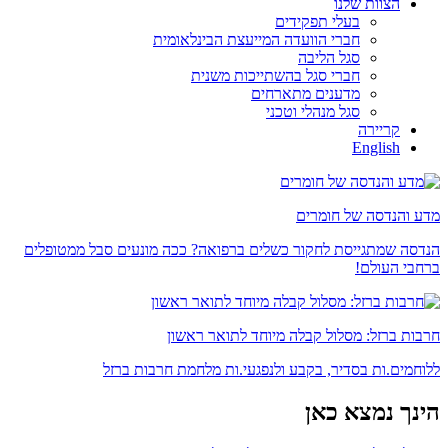
הצוות שלנו
בעלי תפקידים
חברי הוועדה המייעצת הבינלאומית
סגל הליבה
חברי סגל בהשתייכות משנית
מדענים מתארחים
סגל מנהלי וטכני
קריירה
English
מדע והנדסה של חומרים
הנדסה שמתגייסת לחקור כשלים ברפואה? ככה מונעים סבל ממטופלים
ברחבי העולם!
חרבות ברזל: מסלול קבלה מיוחד לתואר ראשון
ללוחמים.ות בסדיר, בקבע ולנפגעי.ות מלחמת חרבות ברזל
הינך נמצא כאן