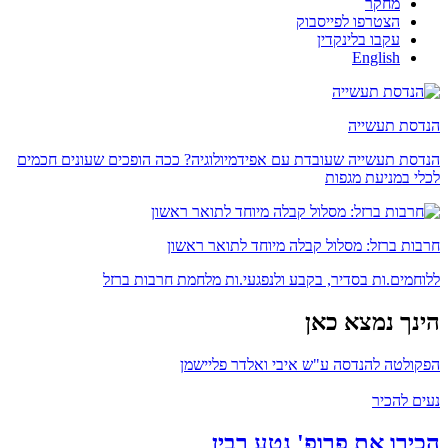
מחקר
הצטרפו לפייסבוק
עקבו בלינקדין
English
הנדסת תעשייה
הנדסת תעשייה שעובדת עם אפידמיולוגיה? ככה הופכים שעונים חכמים
לכלי במניעת מגפות
חרבות ברזל: מסלול קבלה מיוחד לתואר ראשון
ללוחמים.ות בסדיר, בקבע ולנפגעי.ות מלחמת חרבות ברזל
הינך נמצא כאן
הפקולטה להנדסה ע"ש איבי ואלדר פליישמן
נעים להכיר
הכירו את פרופ' נטע רבין