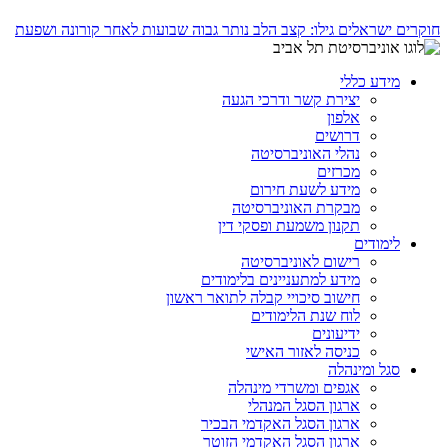
חוקרים ישראלים גילו: קצב הלב נותר גבוה שבועות לאחר קורונה ושפעת
מידע כללי
יצירת קשר ודרכי הגעה
אלפון
דרושים
נהלי האוניברסיטה
מכרזים
מידע לשעת חירום
מבקרת האוניברסיטה
תקנון משמעת ופסקי דין
לימודים
רישום לאוניברסיטה
מידע למתעניינים בלימודים
חישוב סיכויי קבלה לתואר ראשון
לוח שנת הלימודים
ידיעונים
כניסה לאזור האישי
סגל ומינהלה
אגפים ומשרדי מינהלה
ארגון הסגל המנהלי
ארגון הסגל האקדמי הבכיר
ארגון הסגל האקדמי הזוטר