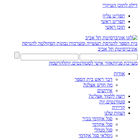
דילוג לתוכן העיקרי
תפריט עליון
תפריט ראשי
תוכן ראשי
בית הספר להנדסת תעשייה ומערכות נבונות
הפקולטה להנדסה
אוניברסיטת תל אביב
מערכת פניות
אזור אישי לסטודנטים.יות
להרשמה
אודות
דבר ראש בית הספר
מה חדש אצלנו?
אירועים
רוצה ללמוד אצלינו?
סטודנטים.יות
קריירה
הצוות שלנו
סגל אקדמי בכיר
סגל אקדמי
סגל מנהלי
גימלאי סגל אקדמי