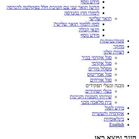
מידע נוסף
חדש! תואר שני עם חטיבת חלל בפקולטה להנדסה
לימודי חוץ בהנדסה
תואר שלישי
למה ללמוד תואר שלישי?
תנאי קבלה
מידע נוסף
סטודנטים/ות
מחקר
הצוות שלנו
סגל אקדמי בכיר
סגל אקדמי
מסלול מורים
סגל אמריטוס
סגל אורחים
מבנה ובעלי תפקידים
בעלי תפקידים
שירותי הזמנות וקניינות
בית מלאכה מכני
מידע לסגל
אקדמיה ותעשייה
בינלאומיות
English
הינך נמצא כאן