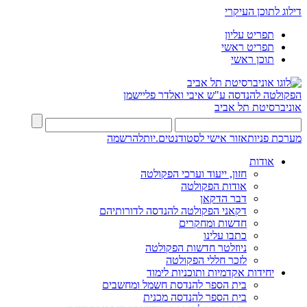
דילוג לתוכן העיקרי
תפריט עליון
תפריט ראשי
תוכן ראשי
הפקולטה להנדסה
ע"ש איבי ואלדר פליישמן
אוניברסיטת תל אביב
מערכת פניות
אזור אישי לסטודנטים.יות
להרשמה
אודות
חזון, ייעוד וערכי הפקולטה
אודות הפקולטה
דבר הדקאן
דקאני הפקולטה להנדסה לדורותיהם
חדשות ומחקרים
כתבו עלינו
ניוזלטר חדשות הפקולטה
לזכר חללי הפקולטה
יחידות אקדמיות ותוכניות לימוד
בית הספר להנדסת חשמל ומחשבים
בית הספר להנדסה מכנית