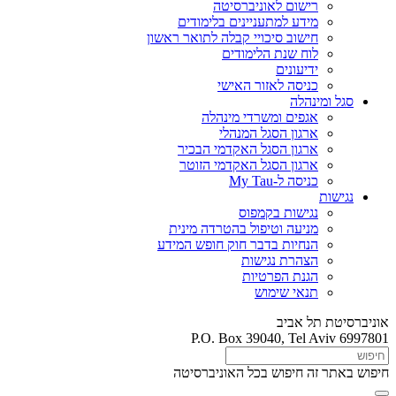
רישום לאוניברסיטה
מידע למתעניינים בלימודים
חישוב סיכויי קבלה לתואר ראשון
לוח שנת הלימודים
ידיעונים
כניסה לאזור האישי
סגל ומינהלה
אגפים ומשרדי מינהלה
ארגון הסגל המנהלי
ארגון הסגל האקדמי הבכיר
ארגון הסגל האקדמי הזוטר
כניסה ל-My Tau
נגישות
נגישות בקמפוס
מניעה וטיפול בהטרדה מינית
הנחיות בדבר חוק חופש המידע
הצהרת נגישות
הגנת הפרטיות
תנאי שימוש
אוניברסיטת תל אביב
P.O. Box 39040, Tel Aviv 6997801
חיפוש באתר זה
חיפוש בכל האוניברסיטה