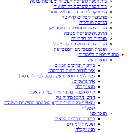
בית הספר להנדסת תעשייה ומערכות נבונות
בית הספר להנדסה ביו-רפואית
המחלקה למדע והנדסה של חומרים
מדעים דיגיטליים להיי-טק
הנדסת מערכות
הנדסה מכנית וחטיבה בביומכניקה
התוכנית להנדסת סביבה
תוכניות רב-תחומיות
הנדסה ורוח בתמיכת קרן מנדל
תוכנית המצטיינים והמצטיינות
מתעניינים/ות בלימודים
תואר ראשון
ברוכות וברוכים הבאים
איך לבחור תחום בהנדסה?
למה ללמוד תואר ראשון בפקולטה להנדסה?
איך נרשמים?
תנאי קבלה
קורס הכנה ובחינת סיווג בפיזיקה אפס
חדש! הקבץ מיוזיק-טק
מצטייני ומצטיינות הדקאן על סמך ההישגים בשנה"ל
תשפ"ה
תואר שני
ברוכות וברוכים הבאים
תוכניות לימודים
תנאי קבלה