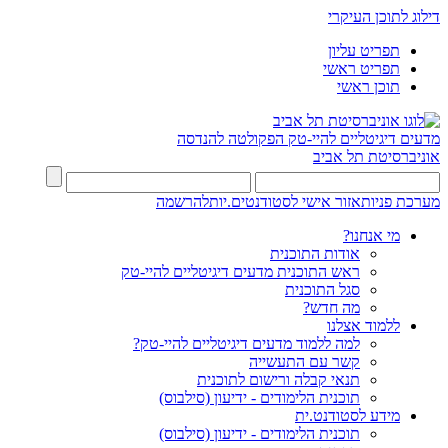
דילוג לתוכן העיקרי
תפריט עליון
תפריט ראשי
תוכן ראשי
מדעים דיגיטליים להיי-טק
הפקולטה להנדסה
אוניברסיטת תל אביב
מערכת פניות
אזור אישי לסטודנטים.יות
להרשמה
מי אנחנו?
אודות התוכנית
ראש התוכנית מדעים דיגיטליים להיי-טק
סגל התוכנית
מה חדש?
ללמוד אצלנו
למה ללמוד מדעים דיגיטליים להיי-טק?
קשר עם התעשייה
תנאי קבלה ורישום לתוכנית
תוכנית הלימודים - ידיעון (סילבוס)
מידע לסטודנט.ית
תוכנית הלימודים - ידיעון (סילבוס)