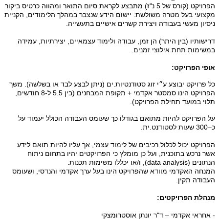
הפרויקט (קורס של 5 נ"ז) מתבצע לקראת סיום התואר ומהווה כרטיס ביקור
מקצועי בעל מטרה משולשת: יישום הידע שנצבר במהלך הלימודים, הקניית
ניסיון מעשי בעבודה ויצירת קשרים אישיים בתעשייה.
דרישותיו (בין היתר) הן זמן, עבודה ולימוד עצמאיים, יצירתיות, עמידה
במשימות תחת אילוצי זמנים.
אופי הפרויקט:
כל פרויקט יבוצע ע״י זוג סטודנטיות.ים (ניתן לבצע לבד או בשלשה). משך
הפרויקט הינו סמסטר אקדמי + תקופת המבחנים (בין 5.5 ל-8 חודשים,
תלוי במועד תחילת הפרויקט).
על הפרויקט להיות מתואם בגודלו כך שעומס העבודה הכולל יעמוד על
כ–300 שעות לסטודנט.ית.
הפרויקט יכול לכלול רכיבים של לימוד עצמי, אך עליו להיות תואם לידע
אשר נרכש בתוכנית, ועל כן מומלץ כי הפרויקטים יהיו בתחום ניתוח
הנתונים (data analysis), ו/או יכללו משימות תכנות.
המנחה האקדמי מוודא שהפרויקט הינו בעל ערך אקדמי והנדסי, ושעומס
העבודה תקין.
מנהלת הפרויקטים:
- אחראי אקדמי – ד"ר יונתן אוסטרומצקי