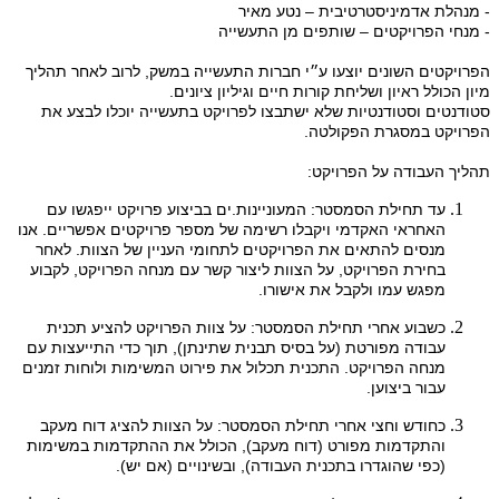
- מנהלת אדמיניסטרטיבית – נטע מאיר
- מנחי הפרויקטים – שותפים מן התעשייה
הפרויקטים השונים יוצעו ע״י חברות התעשייה במשק, לרוב לאחר תהליך
מיון הכולל ראיון ושליחת קורות חיים וגיליון ציונים.
סטודנטים וסטודנטיות שלא ישתבצו לפרויקט בתעשייה יוכלו לבצע את
הפרויקט במסגרת הפקולטה.
תהליך העבודה על הפרויקט:
עד תחילת הסמסטר: המעוניינות.ים בביצוע פרויקט ייפגשו עם
האחראי האקדמי ויקבלו רשימה של מספר פרויקטים אפשריים. אנו
מנסים להתאים את הפרויקטים לתחומי העניין של הצוות. לאחר
בחירת הפרויקט, על הצוות ליצור קשר עם מנחה הפרויקט, לקבוע
מפגש עמו ולקבל את אישורו.
כשבוע אחרי תחילת הסמסטר: על צוות הפרויקט להציע תכנית
עבודה מפורטת (על בסיס תבנית שתינתן), תוך כדי התייעצות עם
מנחה הפרויקט. התכנית תכלול את פירוט המשימות ולוחות זמנים
עבור ביצוען.
כחודש וחצי אחרי תחילת הסמסטר: על הצוות להציג דוח מעקב
והתקדמות מפורט (דוח מעקב), הכולל את ההתקדמות במשימות
(כפי שהוגדרו בתכנית העבודה), ובשינויים (אם יש).