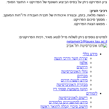
ציון הפרויקט ניתן על בסיס הביצוע השוטף של הפרויקט + התוצר הסופי.
רכיבי הציון:
- הגשה מלאה, בזמן, ובצורה איכותית של תכנית העבודה ודו״חות המעקב.
- מסמך סיכום הפרויקט.
- מפגש הצגת הפרויקט.
לפרטים נוספים ניתן לשלוח מייל לנטע מאיר, רכזת הפרויקטים:
netameir1@tauex.tau.ac.il
מידע כללי
יצירת קשר ודרכי הגעה
אלפון
דרושים
נהלי האוניברסיטה
מכרזים
מידע לשעת חירום
מבקרת האוניברסיטה
תקנון משמעת ופסקי דין
לימודים
רישום לאוניברסיטה
מידע למתעניינים בלימודים
חישוב סיכויי קבלה לתואר ראשון