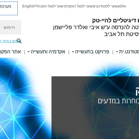
מערכת פ
אלפון
שער לסטודנטים
שער לסגל האקדמי
שער לסגל המנהלי
English
דיגיטליים להיי-טק
חיפוש
טה להנדסה
ע"ש איבי ואלדר פליישמן
סיטת תל אביב
חיפוש באתר ז
טודנט.ית
פרויקט בתעשייה
אקדמיה ותעשייה
אתר הפקו
|
|
|
בוחרות במדעים