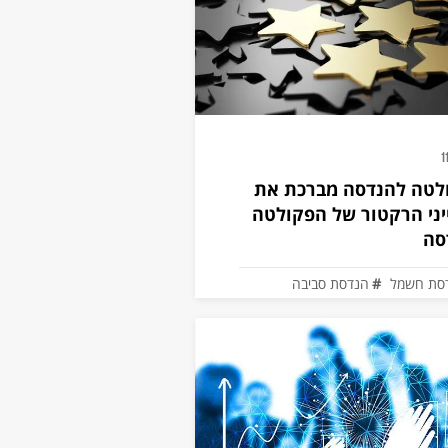
1
לטה להנדסה מברכת את
ני הרקטור של הפקולטה
סה
סת חשמל
הנדסת סביבה
סת מערכות
הנדסת תעשייה
סה מכנית
הנדסה ביו-רפואית
סה ורוח
מדע והנדסה של חומרים
ם דיגיטליים להיי-טק