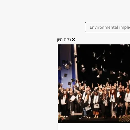
Environmental impli
נקה מיון
chemical oxidation
groundwater
Optics
nanotechno
Numeri
Nanophotonics
Molecular 
materials for wa