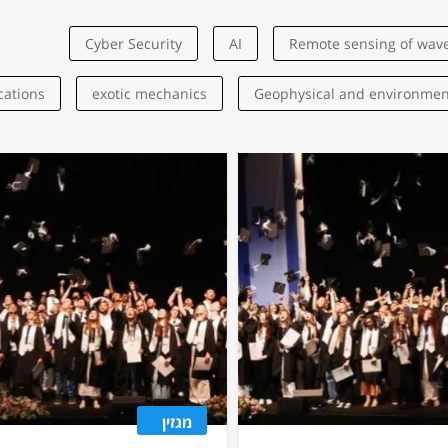
Cyber Security
AI
Remote sensing of wav
cations
exotic mechanics
Geophysical and environment
Health
CO2 storage
Deep learning
drone
Beetles
Bioelectronics
Biomedical
Biomimetics
logies
Radio Physics and Engineering
Hemodynamics 
cal models
nanomaterials
oil and natural gas
o
Electronics
Nonlinear optics
Nanoelectronics
nu
ter
Interfacial Phenomena
Mechanical Engineering
מגזין