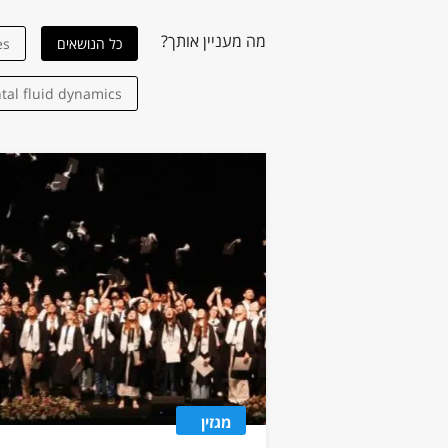
מה מעניין אותך?
כל הנושאים
es
al fluid dynamics
environment
Biomimicry
and Biomechanics
ptical nanosensors
merical modelling
Metamaterials
מגזין