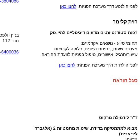
-3804086
לפנייה לנטע דרך מערכת הפניות:
לחצו כאן
רוית קלימר
רכזת סטודנטיות.ים מדעים דיגיטליים להיי-טק
בניין וולפסו
חדר 112
תחומי סיוע - נושאים אקדמיים:
מערכת שעות,
בחינות וציונים,
חלוקה לקבוצות
-6406036
שיעור/תרגיל,
אישורים,
טיפול בפניות לוועדת ההוראה
לפנייה לרוית דרך מערכת הפניות:
לחצו כאן
סגל הוראה
ד"ר לודמילה מרקוס
מבוא למתמטיקה בדידה,
שיטות מתמטיות 2 (אלגברה
ליניארית)
מרצה