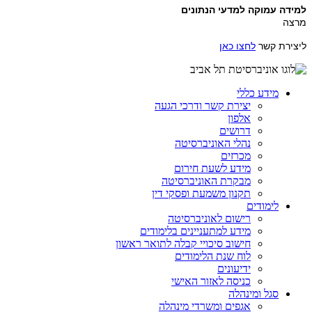
למידה עמוקה למדעי הנתונים
מרצה
ליצירת קשר
לחצו כאן
מידע כללי
יצירת קשר ודרכי הגעה
אלפון
דרושים
נהלי האוניברסיטה
מכרזים
מידע לשעת חירום
מבקרת האוניברסיטה
תקנון משמעת ופסקי דין
לימודים
רישום לאוניברסיטה
מידע למתעניינים בלימודים
חישוב סיכויי קבלה לתואר ראשון
לוח שנת הלימודים
ידיעונים
כניסה לאזור האישי
סגל ומינהלה
אגפים ומשרדי מינהלה