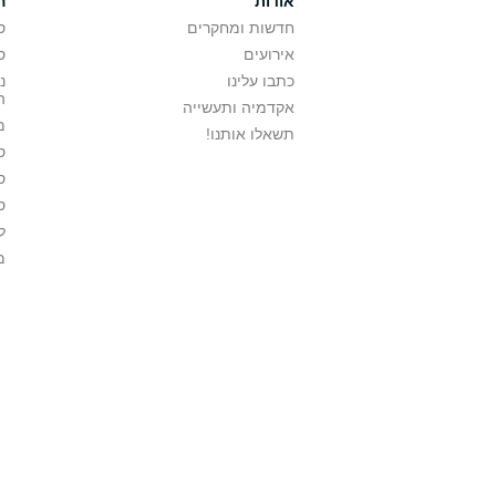
אודות
ה
חדשות ומחקרים
ס
אירועים
ס
כתבו עלינו
נ
ה
אקדמיה ותעשייה
מ
תשאלו אותנו!
ס
ס
ס
ל
מ