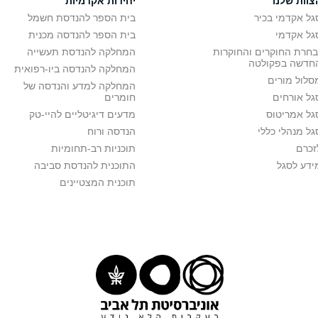
צוות שלנו
יחידות אקדמיות
גל אקדמי בכיר
בית הספר להנדסת חשמל
גל אקדמי
בית הספר להנדסה מכנית
בחרת החוקרים והחוקרות
המחלקה להנדסת תעשייה
חדשה בפקולטה
המחלקה להנדסה ביו-רפואית
סלול מורים
המחלקה למדע והנדסה של
גל אורחים
חומרים
גל אמריטוס
מדעים דיגיטליים להיי-טק
גל מנהלי כללי
הנדסה ורוח
זכרם
תוכניות רב-תחומיות
ידע לסגל
התוכנית להנדסת סביבה
תוכנית המצטיינים