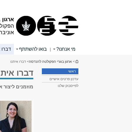
תוכן
תפריט
עליון
ראשי
ארגון 
הפקול
אוניבר
מי אנחנו?
בואו להשתתף
דברו א
|
הינך נמצא כאן
>
ארגון בוגרי הפקולטה להנדסה
> דברו איתנו
דברו איתנ
ראשי
עדכון פרטים אישיים
לפייסבוק שלנו
מוזמנים ליצור א