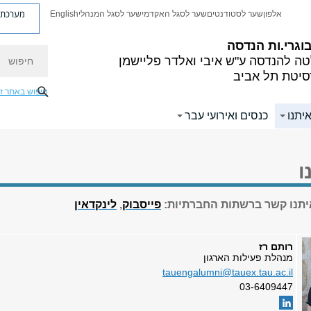
מערכת פ
אלפון
שער לסטודנטים
שער לסגל האקדמי
שער לסגל המנהלי
English
בוגרי.ות הנדסה
חיפוש
טה להנדסה
ע"ש איבי ואלדר פליישמן
סיטת תל אביב
חיפוש באתר ז
יתנו
כנסים ואירועי עבר
ו
יתנו קשר
ברשתות החברתיות:
פייסבוק
,
לינקדאין
רותם רז
מנהלת פעילות הארגון
tauengalumni@tauex.tau.ac.il
03-6409447