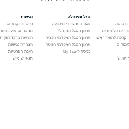
סגל ומינהלה
נגישות
יברסיטה
אגפים ומשרדי מינהלה
נגישות בקמפוס
יינים בלימודים
ארגון הסגל המנהלי
מניעה וטיפול בהטר
י קבלה לתואר ראשון
ארגון הסגל האקדמי הבכיר
הנחיות בדבר חוק ח
ימודים
ארגון הסגל האקדמי הזוטר
הצהרת נגישות
כניסה ל-My Tau
הגנת הפרטיות
 האישי
תנאי שימוש