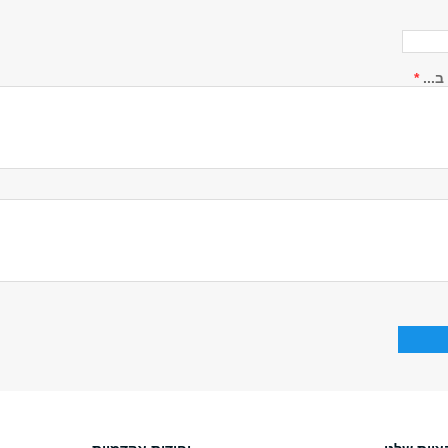
...
*