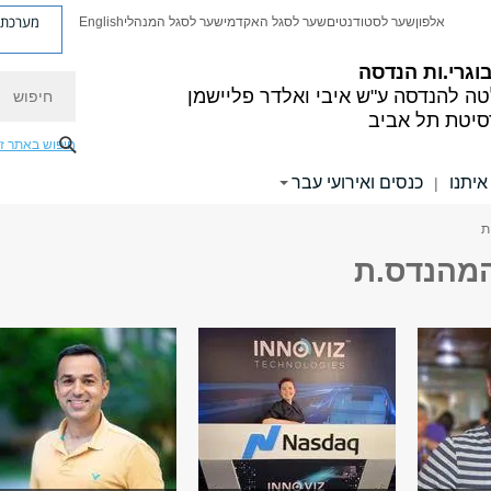
מערכת פ
אלפון
שער לסטודנטים
שער לסגל האקדמי
שער לסגל המנהלי
English
בוגרי.ות הנדסה
חיפוש
טה להנדסה
ע"ש איבי ואלדר פליישמן
סיטת תל אביב
חיפוש באתר ז
איתנו
כנסים ואירועי עבר
|
ת
מהנדס.ת