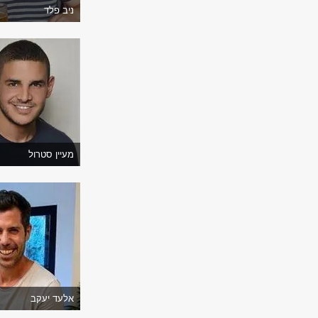
ניב פלד
מעיין סטרול
אלעד יעקב