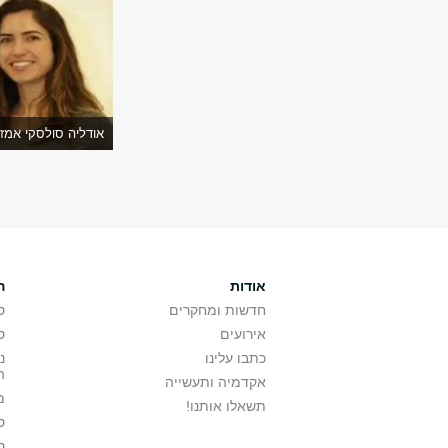
אודליה סולסקי אמז
אודות
ה
חדשות ומחקרים
ס
אירועים
ס
כתבו עלינו
נ
ה
אקדמיה ותעשייה
מ
תשאלו אותנו!
ס
ס