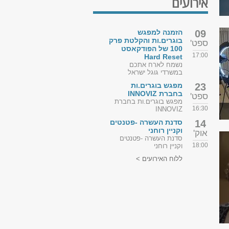
אירועים
09
הזמנה למפגש
בוגרים.ות והקלטת פרק
ספט'
100 של הפודקאסט
17:00
Hard Reset
נשמח לארח אתכם
במשרדי גוגל ישראל
23
מפגש בוגרים.ות
בחברת INNOVIZ
ספט'
מפגש בוגרים.ות בחברת
16:30
INNOVIZ
14
סדנת העשרה -פטנטים
וקניין רוחני
אוק'
סדנת העשרה -פטנטים
18:00
וקניין רוחני
ללוח האירועים >