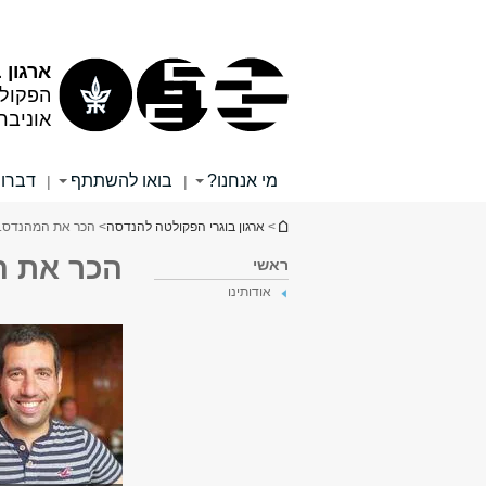
תוכן
תפריט
עליון
ראשי
ארגון 
הפקול
אוניבר
מי אנחנו?
בואו להשתתף
דברו 
|
|
הינך נמצא כאן
>
ארגון בוגרי הפקולטה להנדסה
> הכר את המהנדס.
הכר את ה
ראשי
אודותינו