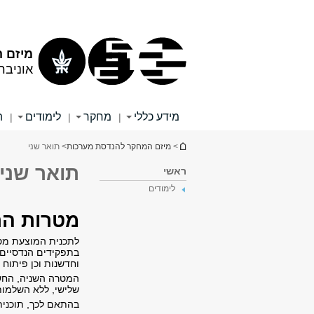
תוכן
תפריט
עליון
ראשי
מיזם 
אוניבר
מידע כללי
מחקר
לימודים
ת
|
|
|
הינך נמצא כאן
>
מיזם המחקר להנדסת מערכות
> תואר שני
תואר שני
ראשי
לימודים
מטרות התכ
לתכנית המוצעת מספ
בתפקידים הנדסיים,
וחדשנות וכן פיתוח
המטרה השניה, החשו
שלישי, ללא השלמות
בהתאם לכך, תוכני