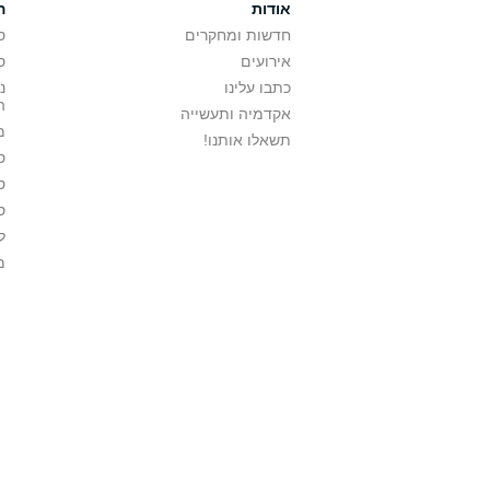
אודות
ה
חדשות ומחקרים
ס
אירועים
ס
כתבו עלינו
נ
ה
אקדמיה ותעשייה
מ
תשאלו אותנו!
ס
ס
ס
ל
מ