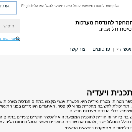
מערכת פ
אלפון
שער לסטודנטים
שער לסגל האקדמי
שער לסגל המנהלי
English
חיפוש
המחקר להנדסת מערכות
סיטת תל אביב
חיפוש באתר ז
עשיה
פרסומים
צור קשר
|
|
נית ויעדיה
ר מטרות. מטרה מידית היא הכשרת אנשי מקצוע בתחום הנדסת מערכות שיש
 תוך יכולת לחשיבה מחקרית מחוץ לקופסה. האתגרים העומדים בפני התעשייה
 ושימוש בכלי הנדסת מערכות חדשים.
בה ביותר והיחודית לתוכנית המוצעת היא להכשיר חוקרים צעירים בתחום ה
 כולל במסלול ישיר, ולהוות את שדירת החוקרים ואנשי הסגל בתחום הליבה 
ת הלימודים מתמקדת בנושאים הבאים: