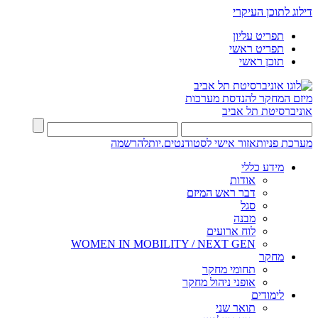
דילוג לתוכן העיקרי
תפריט עליון
תפריט ראשי
תוכן ראשי
מיזם המחקר להנדסת מערכות
אוניברסיטת תל אביב
מערכת פניות
אזור אישי לסטודנטים.יות
להרשמה
מידע כללי
אודות
דבר ראש המיזם
סגל
מבנה
לוח ארועים
WOMEN IN MOBILITY / NEXT GEN
מחקר
תחומי מחקר
אופני ניהול מחקר
לימודים
תואר שני