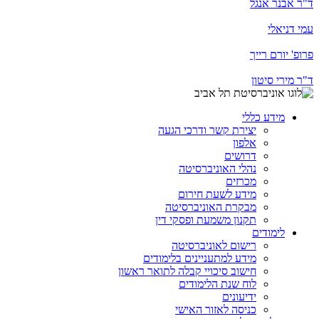
ד"ר אבנר אנגל
עמי דניאלי
פרופ' יורם רייך
ד"ר מירי סיטון
מידע כללי
יצירת קשר ודרכי הגעה
אלפון
דרושים
נהלי האוניברסיטה
מכרזים
מידע לשעת חירום
מבקרת האוניברסיטה
תקנון משמעת ופסקי דין
לימודים
רישום לאוניברסיטה
מידע למתעניינים בלימודים
חישוב סיכויי קבלה לתואר ראשון
לוח שנת הלימודים
ידיעונים
כניסה לאזור האישי