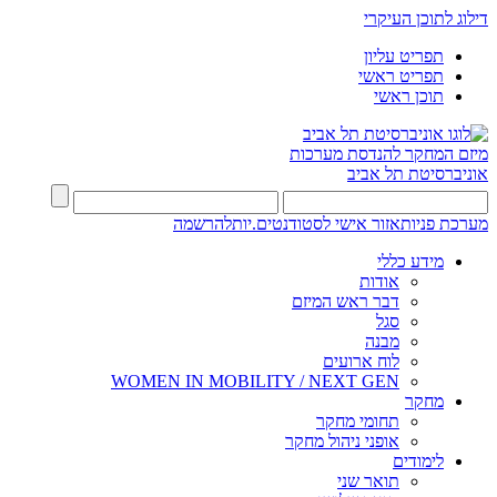
דילוג לתוכן העיקרי
תפריט עליון
תפריט ראשי
תוכן ראשי
מיזם המחקר להנדסת מערכות
אוניברסיטת תל אביב
מערכת פניות
אזור אישי לסטודנטים.יות
להרשמה
מידע כללי
אודות
דבר ראש המיזם
סגל
מבנה
לוח ארועים
WOMEN IN MOBILITY / NEXT GEN
מחקר
תחומי מחקר
אופני ניהול מחקר
לימודים
תואר שני