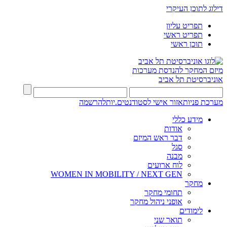
דילוג לתוכן העיקרי
תפריט עליון
תפריט ראשי
תוכן ראשי
מיזם המחקר להנדסת מערכות
אוניברסיטת תל אביב
מערכת פניות
אזור אישי לסטודנטים.יות
להרשמה
מידע כללי
אודות
דבר ראש המיזם
סגל
מבנה
לוח ארועים
WOMEN IN MOBILITY / NEXT GEN
מחקר
תחומי מחקר
אופני ניהול מחקר
לימודים
תואר שני