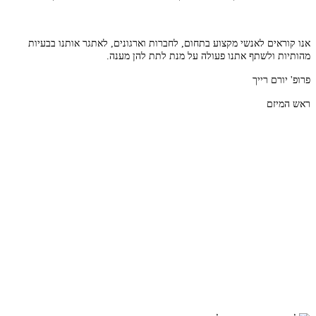
אנו קוראים לאנשי מ
קצוע בתחום, לחברות וארגונים, לאתגר אותנו בבעיות
מהותיות ולשתף אתנו פעולה על מנת לתת להן מענה.
פרופ' י
ו
רם
רייך
ראש המיזם