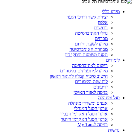
מידע כללי
יצירת קשר ודרכי הגעה
אלפון
דרושים
נהלי האוניברסיטה
מכרזים
מידע לשעת חירום
מבקרת האוניברסיטה
תקנון משמעת ופסקי דין
לימודים
רישום לאוניברסיטה
מידע למתעניינים בלימודים
חישוב סיכויי קבלה לתואר ראשון
לוח שנת הלימודים
ידיעונים
כניסה לאזור האישי
סגל ומינהלה
אגפים ומשרדי מינהלה
ארגון הסגל המנהלי
ארגון הסגל האקדמי הבכיר
ארגון הסגל האקדמי הזוטר
כניסה ל-My Tau
נגישות