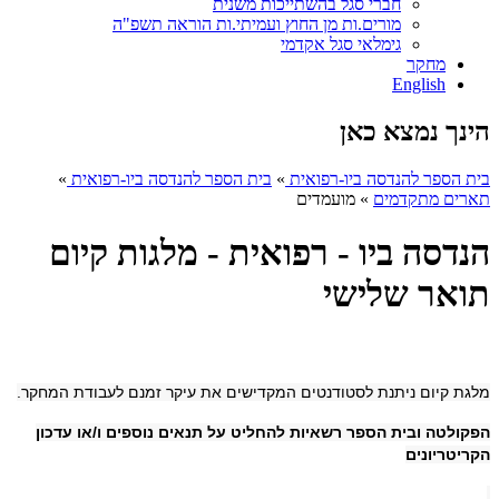
חברי סגל בהשתייכות משנית
מורים.ות מן החוץ ועמיתי.ות הוראה תשפ"ה
גימלאי סגל אקדמי
מחקר
English
הינך נמצא כאן
בית הספר להנדסה ביו-רפואית
»
בית הספר להנדסה ביו-רפואית
»
תארים מתקדמים
»
מועמדים
הנדסה ביו - רפואית - מלגות קיום
תואר שלישי
מלגת קיום ניתנת לסטודנטים המקדישים את עיקר זמנם לעבודת המחקר.
הפקולטה ובית הספר רשאיות להחליט על תנאים נוספים ו/או עדכון
הקריטריונים