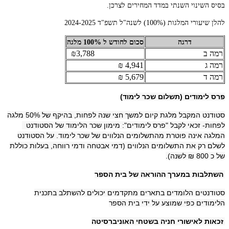
בסיס השינוי השנתי במדד המחירים לצרכן.
להלן שיעורי המלגות (100%) לשנה"ל תשפ"ד 2024-2025
דרגה
סכום לחודש ל 100% מלגה
רמה ב
₪3,788
רמה ג
4,941 ₪
רמה ד
5,679 ₪
פרס לימודים (תשלום שכר לימוד)
סטודנט המקבל מלגת קיום למשך חצי שנה לפחות, בהיקף של 50% מלגה
לפחות- זכאי לקבל "פרס לימודים": מימון שכר הלימוד של הסטודנט
המלגה אינה פוטרת מהתשלומים הנלווים של שכר לימוד. על הסטודנט
לשלם רק את התשלומים הנלווים (דמי אבטחה ודמי רווחה, בעלות כוללת
של כ 800 ₪ לשנה).
השתלבות במערך ההוראה של בית הספר
סטודנטים הלומדים בתארים מתקדמים יכולים להשתלב בתכנית
הלימודים כפי שמוצע על ידי בית הספר
זכאות לאישורי חניה בשטחי האוניברסיטה