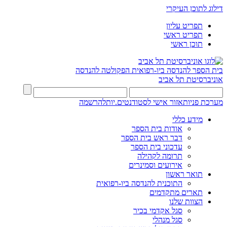
דילוג לתוכן העיקרי
תפריט עליון
תפריט ראשי
תוכן ראשי
בית הספר להנדסה ביו-רפואית
הפקולטה להנדסה
אוניברסיטת תל אביב
מערכת פניות
אזור אישי לסטודנטים.יות
להרשמה
מידע כללי
אודות בית הספר
דבר ראש בית הספר
עדכוני בית הספר
תרומה לקהילה
אירועים וסמינרים
תואר ראשון
התוכנית להנדסה ביו-רפואית
תארים מתקדמים
הצוות שלנו
סגל אקדמי בכיר
סגל מנהלי