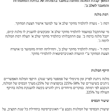
המשך קבלת המלגה מותנה במעבר בהצלחה של בחינת המועמדות
והמעבר לשלב ב'.
רמת מלגה
רמה ג' - נועדה לתלמיד מחקר שלב א' עד למועד אישור הצעת המחקר.
מי שהתקבל כמועמד לתלמיד מחקר שלב א' ומבקשים להעניק לו מלגת קיום,
יקבל מלגה ברמה ב'. עם התקבלותו כתלמיד מחקר שלב א' תעלה רמת המלגה
לרמה ג'.
רמה ד' - נועדה לתלמיד מחקר שלב ב', ותחילתה תהיה מהמועד בו אושרה
הצעת המחקר ע"י הוועדה האוניברסיטאית לתלמידי מחקר.
היקף המלגות
מלגה ניתנת לפרק זמן מינימלי של סמסטר (חצי שנה). היקפי המלגה האפשריים
ניתנים בשיעורים של 50%-225% (בקפיצות של 25%) מערך הבסיס של המלגה,
הנקבע לפי רמתה. במקרים מיוחדים ניתן להגיש בקשה להענקת מלגה בהיקף
העולה על 225%.
שיעור הבסיס
שיעורן הבסיסי של המלגות נקבע ע"י האוניברסיטה בתחילת כל שנת תקציב, על