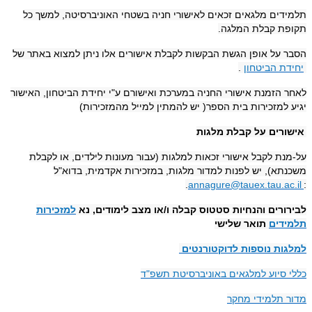
תלמידים מלגאים זכאים לאישורי חניה בשטחי האוניברסיטה, למשך כל
תקופת קבלת המלגה.
הסבר על אופן הגשת הבקשות לקבלת אישורים אלו ניתן למצוא באתר של
יחידת הביטחון
.
לאחר הזמנת אישורי החניה במערכת ואישורם ע"י יחידת הביטחון, האישור
יגיע למזכירות בית הספר( יש להמתין למייל מהמזכירות)
אישורים על קבלת מלגות
על-מנת לקבל אישורי זכאות למלגות (עבור מעונות לילדים, או לקבלת
משכנתא), יש לפנות למדור מלגות, במזכירות אקדמית, בדוא"ל
.
annagure@tauex.tau.ac.il
:
לבירורים והנחיות סטטוס קבלה ו/או מצב לימודים, נא
למזכירות
תלמידים
תואר שלישי
למלגות נוספות לדוקטורנטים
כללי סיוע למלגאים באוניברסיטת תשפ"ד
מדור תלמידי מחקר