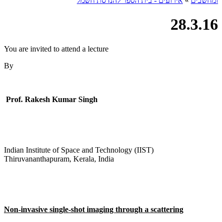
ומחשבים
»
אירועים - בית הספר להנדסת חשמל
28.3.16
You are invited to attend a lecture
By
Prof. Rakesh Kumar Singh
Indian Institute of Space and Technology (IIST)
Thiruvananthapuram, Kerala, India
Non-invasive single-shot imaging through a scattering