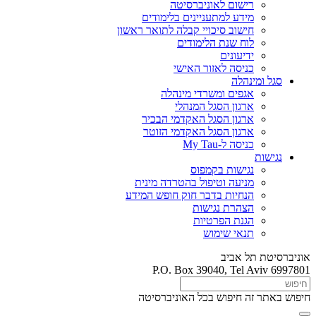
רישום לאוניברסיטה
מידע למתעניינים בלימודים
חישוב סיכויי קבלה לתואר ראשון
לוח שנת הלימודים
ידיעונים
כניסה לאזור האישי
סגל ומינהלה
אגפים ומשרדי מינהלה
ארגון הסגל המנהלי
ארגון הסגל האקדמי הבכיר
ארגון הסגל האקדמי הזוטר
כניסה ל-My Tau
נגישות
נגישות בקמפוס
מניעה וטיפול בהטרדה מינית
הנחיות בדבר חוק חופש המידע
הצהרת נגישות
הגנת הפרטיות
תנאי שימוש
אוניברסיטת תל אביב
P.O. Box 39040, Tel Aviv 6997801
חיפוש באתר זה
חיפוש בכל האוניברסיטה