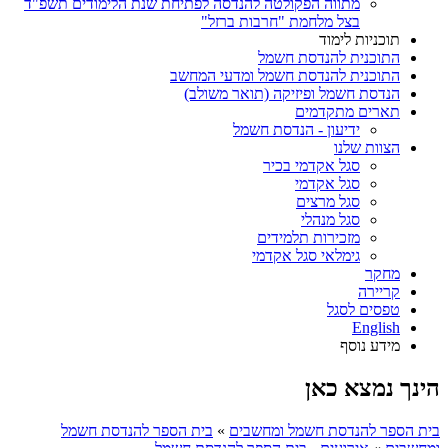
מתווה הפקולטה להנדסה לפתיחת שנת הלימודים תשפ"ד
בצל מלחמת "חרבות ברזל"
תוכניות לימוד
התוכנית להנדסת חשמל
התוכנית להנדסת חשמל ומדעי המחשב
הנדסת חשמל ופיזיקה (תואר משולב)
תארים מתקדמים
ידיעון - הנדסת חשמל
הצוות שלנו
סגל אקדמי בכיר
סגל אקדמי
סגל מרצים
סגל מנהלי
מזכירות תלמידים
גימלאי סגל אקדמי
מחקר
קריירה
טפסים לסגל
English
מידע נוסף
הינך נמצא כאן
בית הספר להנדסת חשמל ומחשבים
»
בית הספר להנדסת חשמל