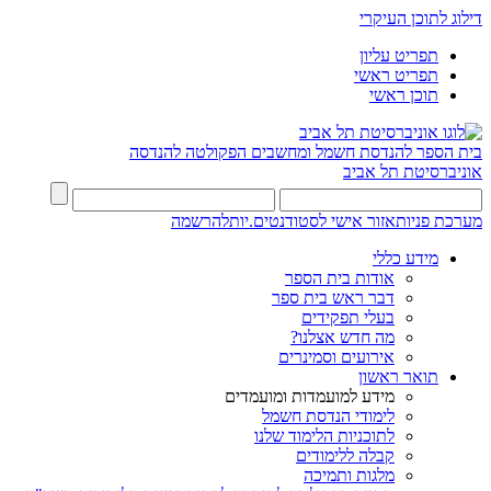
דילוג לתוכן העיקרי
תפריט עליון
תפריט ראשי
תוכן ראשי
בית הספר להנדסת חשמל ומחשבים
הפקולטה להנדסה
אוניברסיטת תל אביב
מערכת פניות
אזור אישי לסטודנטים.יות
להרשמה
מידע כללי
אודות בית הספר
דבר ראש בית ספר
בעלי תפקידים
מה חדש אצלנו?
אירועים וסמינרים
תואר ראשון
מידע למועמדות ומועמדים
לימודי הנדסת חשמל
לתוכניות הלימוד שלנו
קבלה ללימודים
מלגות ותמיכה