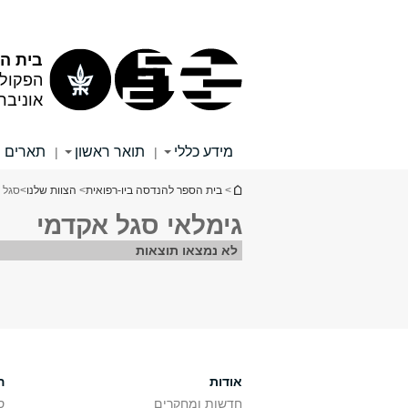
תוכן
תפריט
עליון
ראשי
בית הס
הפקול
אוניבר
מידע כללי
תואר ראשון
תארים 
|
|
הינך נמצא כאן
>
בית הספר להנדסה ביו-רפואית
>
הצוות שלנו
>
סגל 
גימלאי סגל אקדמי
לא נמצאו תוצאות
אודות
ה
חדשות ומחקרים
ס