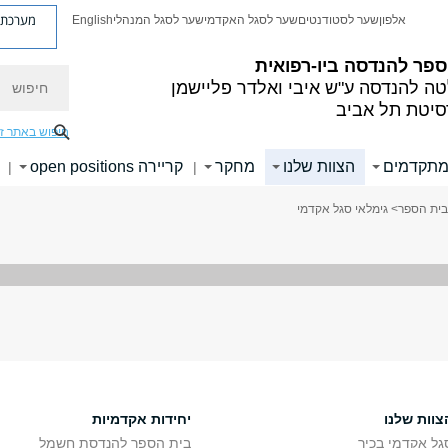
מערכת פ
אלפון
שער לסטודנטים
שער לסגל האקדמי
שער לסגל המנהלי
English
פר להנדסה ביו-רפואית
חיפוש
טה להנדסה
ע"ש איבי ואלדר פליישמן
סיטת תל אביב
חיפוש באתר ז
מתקדמים
הצוות שלנו
מחקר
קריירה open positions
|
|
בית הספר
> גימלאי סגל אקדמי
צוות שלנו
יחידות אקדמיות
גל אקדמי בכיר
בית הספר להנדסת חשמל