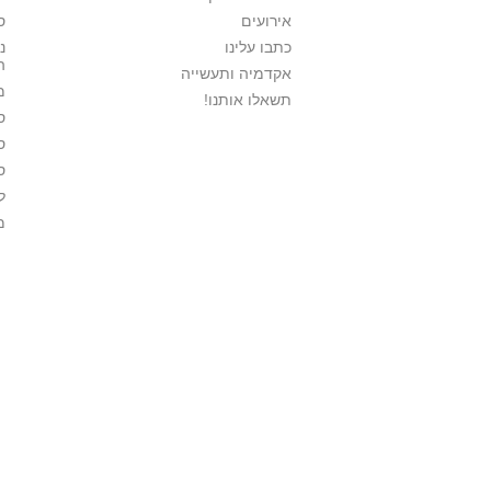
אירועים
ס
כתבו עלינו
נ
ה
אקדמיה ותעשייה
מ
תשאלו אותנו!
ס
ס
ס
ל
מ