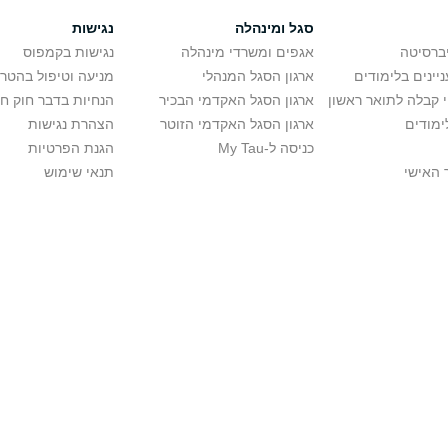
סגל ומינהלה
נגישות
יברסיטה
אגפים ומשרדי מינהלה
נגישות בקמפוס
יינים בלימודים
ארגון הסגל המנהלי
מניעה וטיפול בהטר
י קבלה לתואר ראשון
ארגון הסגל האקדמי הבכיר
הנחיות בדבר חוק ח
ימודים
ארגון הסגל האקדמי הזוטר
הצהרת נגישות
כניסה ל-My Tau
הגנת הפרטיות
 האישי
תנאי שימוש