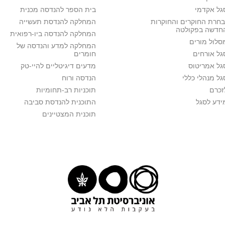
גל אקדמי
בית הספר להנדסה מכנית
בחרת החוקרים והחוקרות
המחלקה להנדסת תעשייה
חדשה בפקולטה
המחלקה להנדסה ביו-רפואית
סלול מורים
המחלקה למדע והנדסה של
גל אורחים
חומרים
גל אמריטוס
מדעים דיגיטליים להיי-טק
גל מנהלי כללי
הנדסה ורוח
זכרם
תוכניות רב-תחומיות
ידע לסגל
התוכנית להנדסת סביבה
תוכנית המצטיינים