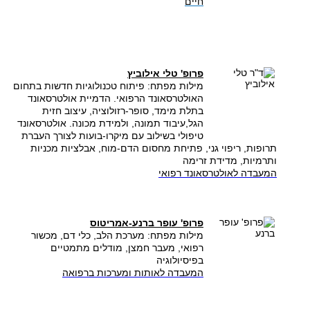
חיים
פרופ' טלי אילוביץ
מילות מפתח: פיתוח טכנולוגיות חדשות בתחום
האולטרסאונד הרפואי. ​הדמיית אולטרסאונד
בתלת מימד, סופר-רזולוציה, עיצוב חזית
הגל,עיבוד תמונה, ​ולמידת מכונה. אולטרסאונד
טיפולי בשילוב עם מיקרו-בועות לצורך העברת
תרופות, ריפוי גני, פתיחת מחסום הדם-מוח, ​אבלציות מכניות
ותרמיות, מדידת זרימה
המעבדה לאולטרסאונד רפואי
פרופ' עופר ברנע-אמריטוס
מילות מפתח: מערכת הלב, כלי דם, מכשור
רפואי, מעבר חמצן, מודלים מתמטיים
בפיסיולוגיה
המעבדה לאותות ומערכות ברפואה