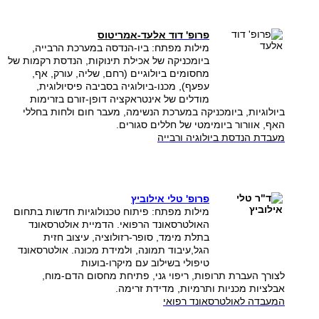
פרופ' דו
ד אלעד-אמריטוס
מילות מפתח: ביו-הנדסה במערכת הרבייה,
ביומכניקה של אכילת תינוקות, הנדסת רקמות של
מחסומים ביולוגיים (רחם, שליה, עורק, אף,
עפעף), מכנו-ביולוגיה בסביבה פיסיולוגית,
מודלים של אינטראקציה דופן-זורם בזרימות
ביולוגיות, ביומכניקה במערכת הנשימה, מעבר חום ולחות בחללי
האף, אוורור ביומימטי של חללים סגורים.
מעבדת הנדסת ביולוגיה ורבייה
פרופ' טלי אילוביץ
מילות מפתח: פיתוח טכנולוגיות חדשות בתחום
האולטרסאונד הרפואי. ​הדמיית אולטרסאונד
בתלת מימד, סופר-רזולוציה, עיצוב חזית
הגל,עיבוד תמונה, ​ולמידת מכונה. אולטרסאונד
טיפולי בשילוב עם מיקרו-בועות
לצורך העברת תרופות, ריפוי גני, פתיחת מחסום הדם-מוח, ​
אבלציות מכניות ותרמיות, מדידת זרימה.
המעבדה לאולטרסאונד רפואי