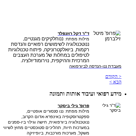
ד"ר דקל רוזנפלד
ננוחלקיקים מגנטיים,
מילות מפתח:
ננוטכנולוגיה לשימושים רפואיים והנדסת
רקמות, ביואלקטרוניקה, פיתוח טכנולוגיות
לטיפולים במחלות של מערכת העצבים
המרכזית וההיקפית, נוירומודיולציה.
מעבדת
ננו-הנדסה לביורפואה
< הקודם
הבא >
מידע רפואי ועיבוד אותות ותמונה
פרופ' גילי ביסקר
מילות מפתח: ננו סנסורים אופטיים,
ספקטרוסקופיה באינפרא-אדום הקרוב,
ננוטכנולוגיה ביורפואית, חישה וגילוי ביו-סמנים
במערכות חיות, תהליכים סטוכסטיים מחוץ לשיווי
משקל, מערכות מורכבות, ביופיזיקה