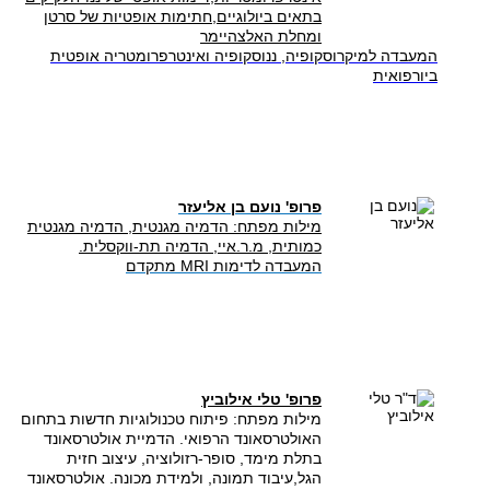
בתאים ביולוגיים,חתימות אופטיות של סרטן
ומחלת האלצהיימר
המעבדה למיקרוסקופיה, ננוסקופיה ואינטרפרומטריה אופטית
ביורפואית
פרופ' נועם בן אליעזר
מילות מפתח: הדמיה מגנטית, הדמיה מגנטית
כמותית, מ.ר.איי, הדמיה תת-ווקסלית.​
המעבדה לדימות MRI מתקדם
פרופ' טלי אילוביץ
מילות מפתח: פיתוח טכנולוגיות חדשות בתחום
האולטרסאונד הרפואי. ​הדמיית אולטרסאונד
בתלת מימד, סופר-רזולוציה, עיצוב חזית
הגל,עיבוד תמונה, ​ולמידת מכונה. אולטרסאונד