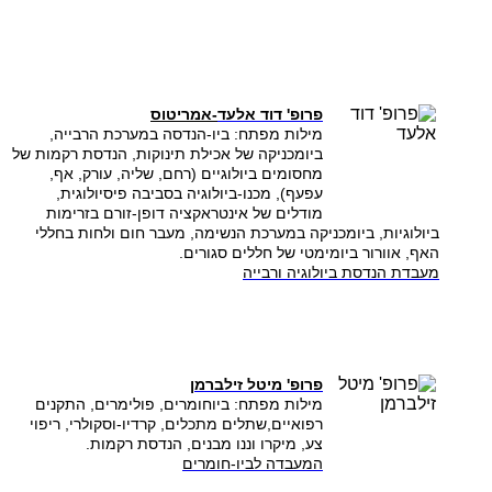
פרופ' דוד אלע
ד
-אמריטוס
מילות מפתח: ביו-הנדסה במערכת הרבייה,
ביומכניקה של אכילת תינוקות, הנדסת רקמות של
מחסומים ביולוגיים (רחם, שליה, עורק, אף,
עפעף), מכנו-ביולוגיה בסביבה פיסיולוגית,
מודלים של אינטראקציה דופן-זורם בזרימות
ביולוגיות, ביומכניקה במערכת הנשימה, מעבר חום ולחות בחללי
האף, אוורור ביומימטי של חללים סגורים.
מעבדת הנדסת ביולוגיה ורבייה
פרופ' מיטל זילברמן
מילות מפתח: ביוחומרים, פולימרים, התקנים
רפואיים,שתלים מתכלים, קרדיו-וסקולרי, ריפוי
צע, מיקרו וננו מבנים, הנדסת רקמות.
המעבדה לביו-חומרים