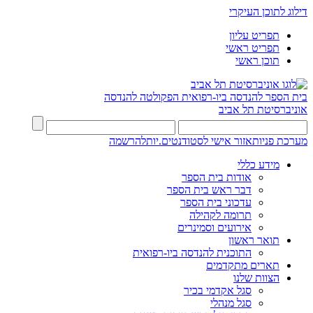
דילוג לתוכן העיקרי
תפריט עליון
תפריט ראשי
תוכן ראשי
בית הספר להנדסה ביו-רפואית
הפקולטה להנדסה
אוניברסיטת תל אביב
מערכת פניות
אזור אישי לסטודנטים.יות
להרשמה
מידע כללי
אודות בית הספר
דבר ראש בית הספר
עדכוני בית הספר
תרומה לקהילה
אירועים וסמינרים
תואר ראשון
התוכנית להנדסה ביו-רפואית
תארים מתקדמים
הצוות שלנו
סגל אקדמי בכיר
סגל מנהלי