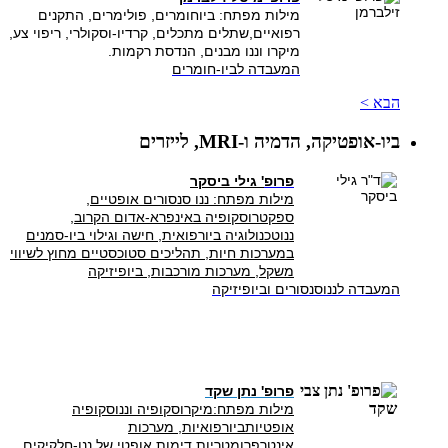
מילות מפתח: ביוחומרים, פולימרים, התקנים
רפואיים,שתלים מתכלים, קרדיו-וסקולרי, ריפוי צע,
מיקרו וננו מבנים, הנדסת רקמות.
המעבדה לביו-חומרים
הבא >
ביו-אופטיקה, הדמיה ו-MRI, לייזרים
פרופ
' גילי ביסקר
מילות מפתח: ננו סנסורים אופטיים,
ספקטרוסקופיה באינפרא-אדום הקרוב,
ננוטכנולוגיה ביורפואית, חישה וגילוי ביו-סמנים
במערכות חיות, תהליכים סטוכסטיים מחוץ לשיווי
משקל, מערכות מורכבות, ביופיזיקה
המעבדה לננוסנסורים וביופיזיקה
פרופ' נתן שקד
מילות מפתח
:מיקרוסקופיה וננוסקופיה
אופטיותביורפואיות, מערכות
אינטרפרומטריות,דימות אופטי של ננו-חלקיקים