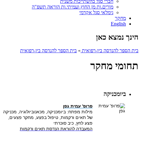
חברי סגל בהשתייכות משנית
מורים.ות מן החוץ ועמיתי.ות הוראה תשפ"ה
גימלאי סגל אקדמי
מחקר
English
הינך נמצא כאן
בית הספר להנדסה ביו-רפואית
»
בית הספר להנדסה ביו-רפואית
תחומי מחקר
ביומכניקה
פרופ' עמית גפן
מילות מפתח: ביומכניקה, מכאנוביולוגיה, מכניקה
של תאים ורקמות, טיפול בפצע, מחקר פצעים,
פצע לחץ, כיב סוכרתי
המעבדה להוראת הנדסת תאים ורקמות