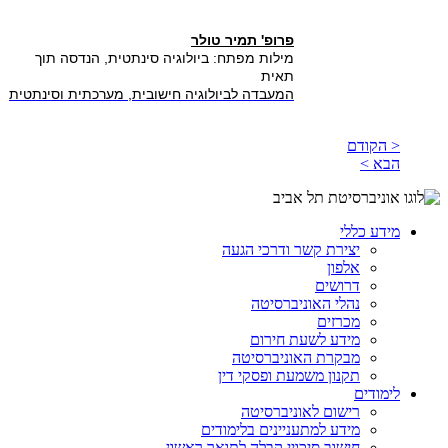
פרופ' תמיר טולר
מילות מפתח: ביולוגיה סינתטית, הנדסה תוך
תאית
המעבדה לביולוגיה חישובית, מערכתית וסינתטית
< הקודם
הבא >
מידע כללי
יצירת קשר ודרכי הגעה
אלפון
דרושים
נהלי האוניברסיטה
מכרזים
מידע לשעת חירום
מבקרת האוניברסיטה
תקנון משמעת ופסקי דין
לימודים
רישום לאוניברסיטה
מידע למתעניינים בלימודים
חישוב סיכויי קבלה לתואר ראשון