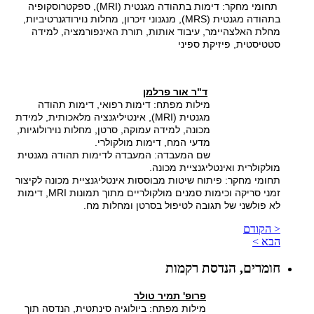
תחומי מחקר: דימות בתהודה מגנטית (
MRI
), ספקטרוסקופיה
בתהודה מגנטית (
MRS
), מנגנוני זיכרון, מחלות נוירודגנרטיביות,
מחלת האלצהיימר, עיבוד אותות, תורת האינפורמציה, למידה
סטטיסטית, פיזיקת ספיני
ד"ר אור פרלמן
מילות מפתח: דימות רפואי, דימות תהודה
מגנטית (
MRI
), אינטיליגנציה מלאכותית, למידת
מכונה, למידה עמוקה, סרטן, מחלות נוירולוגיות,
מדעי המח, דימות מולקולרי.
שם המעבדה: המעבדה לדימות תהודה מגנטית
מולקולרית ואינטליגנציית מכונה.
תחומי מחקר: פיתוח שיטות מבוססות אינטליגנציית מכונה לקיצור
זמני סריקה וכימות סמנים מולקולריים מתוך תמונות
MRI
, דימות
לא פולשני של תגובה לטיפול בסרטן ומחלות מח.
< הקודם
הבא >
חומרים, הנדסת רקמות
פרופ' תמיר טולר
מילות מפתח: ביולוגיה סינתטית, הנדסה תוך