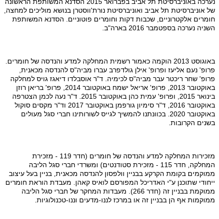
נערכה באוניברסיטת תל אביב בפברואר 2015 הסדנא המשותפת הראשונה
של אוניברסיטת תל אביב ואוניברסיטת נורת'ווסטרן בנושא מוליכים למחצה,
חומרים אלקטרוניים, שכבות דקות וחומרים פוטוניים. הסדנא המשותפת
השניה נערכה בספטמבר 2016 בארה"ב.
באוגוסט 2013 הוקמה כאמור רשמית המחלקה למדע והנדסה של חומרים.
פרופ' נעם אליעז ופרופ' אילן גולדפרב עברו מביה"ס להנדסה מכאנית,
פרופ' שחר ריכטר עבר מביה"ס לכימיה. ד"ר אוסבלדו דיאגז גויס למחלקה
באוקטובר 2013, פרופ' אריאל ישמח באוקטובר 2014, פרופ' בריאן רוזן
בינואר 2015, ופרופ' עמית כהן באוקטובר 2015. ד"ר נעה לכמן הצטרפה
באוקטובר 2016, ד"ר סימיון גורפמן באוקטובר 2017 וד"ר מקסים סוקול
באוקטובר 2020. בכוונתנו להמשיך לגייס לשורותינו חברי סגל מעולים
בשנים הקרובות.
מזכירות המחלקה למדע והנדסה של חומרים (חדר 119 - מזכירת
המחלקה, חדר 115 - מזכירת סטודנטים) ומשרדי חברי סגל הליבה
ממוקמים בקומת הקרקע בבניין וולפסון להנדסה מכאנית, בניין בעל עיצוב
ייחודי שתוכנן ע"י האדריכל המפורסם לואיס קאהן. מעבדת הוראת חומרים
ממוקמת בבניין זה (חדר 266). מעבדות המחקר של חברי סגל הליבה
ממוקמות אף הן בבניין זה או במרכז לננו-מדעים וננו-טכנולוגיות.