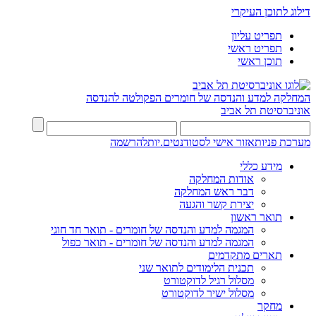
דילוג לתוכן העיקרי
תפריט עליון
תפריט ראשי
תוכן ראשי
המחלקה למדע והנדסה של חומרים
הפקולטה להנדסה
אוניברסיטת תל אביב
מערכת פניות
אזור אישי לסטודנטים.יות
להרשמה
מידע כללי
אודות המחלקה
דבר ראש המחלקה
יצירת קשר והגעה
תואר ראשון
המגמה למדע והנדסה של חומרים - תואר חד חוגי
המגמה למדע והנדסה של חומרים - תואר כפול
תארים מתקדמים
תכנית הלימודים לתואר שני
מסלול רגיל לדוקטורט
מסלול ישיר לדוקטורט
מחקר