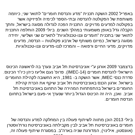
באפריל 2002 הושקה תכנית "מדע והנדסת חומרים" לתואר שני, כיוזמה
משותפת של הפקולטה להנדסה ובתי-הספר לכימיה ולפיזיקה אשר
בפקולטה למדעים מדויקים. התכנית הפכה לגדולה מסוגה בישראל, וחתך
הקבלה גדל באופן משמעותי במהלך השנים. ביולי 2009 הוחלפה התכנית
לתואר שני בתכנית "חומרים וננו-טכנולוגיות" לתארים שני ושלישי, יחידה
מסוגה בישראל, כמיזם משותף של ארבע פקולטות – הנדסה, מדעים
מדויקים, מדעי החיים ורפואה – והמרכז לננו-מדעים וננו-טכנולוגיות.
בדצמבר 2009 אורגן ע"י אוניברסיטת תל אביב ונערך בה לראשונה הכינוס
הישראלי להנדסת חומרים (IMEC-14). פרופ' נעם אליעז כיהן כיו"ר הכינוס.
סדרת כנסי IMEC, אשר הושקה ב- 1981, היא החשובה לקהילת החומרים
בישראל. ארגון הכנס באוניברסיטת תל אביב שיקף את הכרת קהילת
החומרים בישראל בהתפתחות המהירה של התחום באוניברסיטת תל
אביב. ואכן, היה זה הכינוס הגדול ביותר שנערך אי-פעם בישראל בתחום
הנדסת חומרים.
ביולי 2013 הוכן מתווה לשיתוף פעולה בין המחלקה למדע והנדסה של
חומרים באוניברסיטת תל אביב לבין מקבילתה באוניברסיטת נורת'ווסטרן
(אוונסטון, אילינוי), המדורגת שניה בארה"ב. במסגרת שיתוף פעולה זה,