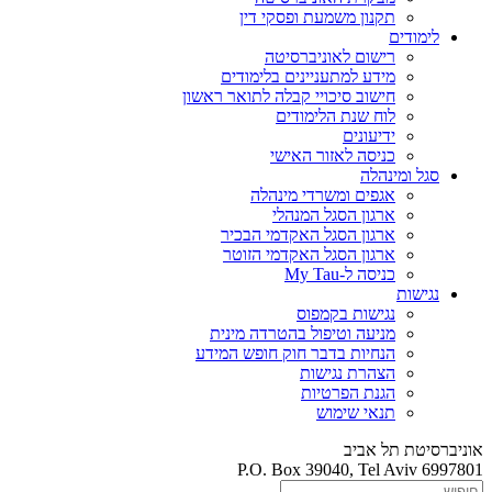
תקנון משמעת ופסקי דין
לימודים
רישום לאוניברסיטה
מידע למתעניינים בלימודים
חישוב סיכויי קבלה לתואר ראשון
לוח שנת הלימודים
ידיעונים
כניסה לאזור האישי
סגל ומינהלה
אגפים ומשרדי מינהלה
ארגון הסגל המנהלי
ארגון הסגל האקדמי הבכיר
ארגון הסגל האקדמי הזוטר
כניסה ל-My Tau
נגישות
נגישות בקמפוס
מניעה וטיפול בהטרדה מינית
הנחיות בדבר חוק חופש המידע
הצהרת נגישות
הגנת הפרטיות
תנאי שימוש
אוניברסיטת תל אביב
P.O. Box 39040, Tel Aviv 6997801