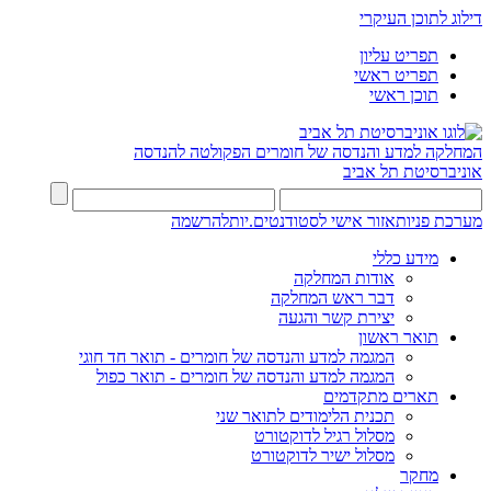
דילוג לתוכן העיקרי
תפריט עליון
תפריט ראשי
תוכן ראשי
המחלקה למדע והנדסה של חומרים
הפקולטה להנדסה
אוניברסיטת תל אביב
מערכת פניות
אזור אישי לסטודנטים.יות
להרשמה
מידע כללי
אודות המחלקה
דבר ראש המחלקה
יצירת קשר והגעה
תואר ראשון
המגמה למדע והנדסה של חומרים - תואר חד חוגי
המגמה למדע והנדסה של חומרים - תואר כפול
תארים מתקדמים
תכנית הלימודים לתואר שני
מסלול רגיל לדוקטורט
מסלול ישיר לדוקטורט
מחקר