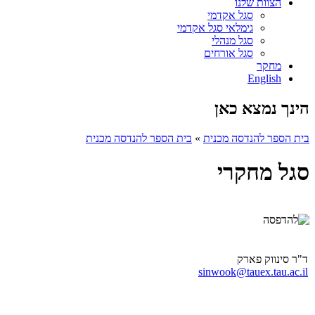
הצוות שלנו
סגל אקדמי
גימלאי סגל אקדמי
סגל מנהלי
סגל אורחים
מחקר
English
הינך נמצא כאן
בית הספר להנדסה מכנית
»
בית הספר להנדסה מכנית
סגל מחקרי
ד"ר סינווק פארק
sinwook@tauex.tau.ac.il