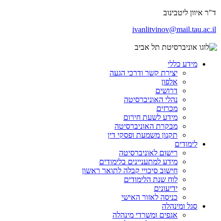
ד"ר איוון ליטבינוב
ivanlitvinov@mail.tau.ac.il
מידע כללי
יצירת קשר ודרכי הגעה
אלפון
דרושים
נהלי האוניברסיטה
מכרזים
מידע לשעת חירום
מבקרת האוניברסיטה
תקנון משמעת ופסקי דין
לימודים
רישום לאוניברסיטה
מידע למתעניינים בלימודים
חישוב סיכויי קבלה לתואר ראשון
לוח שנת הלימודים
ידיעונים
כניסה לאזור האישי
סגל ומינהלה
אגפים ומשרדי מינהלה