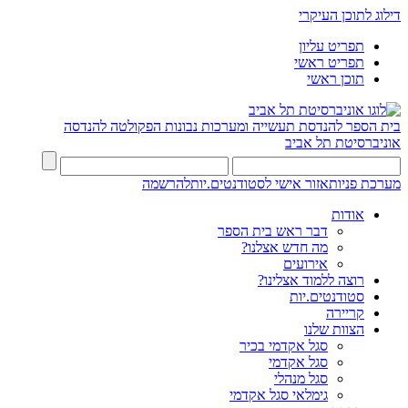
דילוג לתוכן העיקרי
תפריט עליון
תפריט ראשי
תוכן ראשי
בית הספר להנדסת תעשייה ומערכות נבונות
הפקולטה להנדסה
אוניברסיטת תל אביב
מערכת פניות
אזור אישי לסטודנטים.יות
להרשמה
אודות
דבר ראש בית הספר
מה חדש אצלנו?
אירועים
רוצה ללמוד אצלינו?
סטודנטים.יות
קריירה
הצוות שלנו
סגל אקדמי בכיר
סגל אקדמי
סגל מנהלי
גימלאי סגל אקדמי