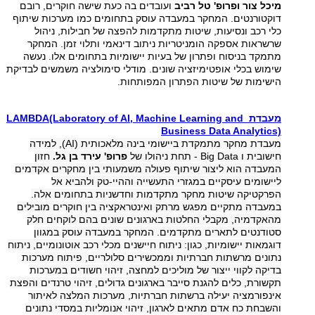
מיכל צור ופרופ' טל רביב
ועובדים בה כעת שישה חוקרים, רובם
דוקטורנטים. המחקר במעבדה עוסק בתחומים כמו מערכות שיתוף
כלי רכב ונסיעות, שיטות מתקדמות להפצה של חבילות, ניהול
שרשראות אספקה הומניטריות ניתוב דינאמי ותלוי זמן. המחקר
מתמקד בניסוח ופתרון של בעיות יישומיות בתחומים אלו. נעשה
שימוש בכלי אופטימיזציה שונים. מודלי סימולציה משמשים לבדיקת
הישימות של שיטות הפתרון המפותחות
.
מעבדת LAMBDA(Laboratory of AI, Machine Learning and
Business Data Analytics)
מעבדת מחקר מתמקדת ביישומי בינה מלאכותית
(AI), למידה
חישובית ו Big Data - תחת ניהולו של
פרופ' עירד בן גל
.
חזון
המעבדה הוא ליצור שיתוף פעולה משמעותי בין מחקרים אקדמים
ליישומים עיסקיים במגזרי התעשייה וההיי-טק ולהביא אל
הפרקטיקה שיטות מחקר מתקדמות וחדשניות בתחומים אלה.
במעבדה מתקיים מפגש מרתק ואינטראקציה בין חוקרים מובילים
מהאקדמיה, מקבלי החלטות בארגונים שונים בהם לוקחים חלק
סטודנטים לתארים מתקדמים. המחקר במעבדה עוסק במגוון
דוגמאות יישומיות, כגון: ניתוח חיישנים מכלי רכב אוטונומיים, ניתוח
נתונים מרשתות חברתיות וממכשירים סלולריים, פיתוח מערכות
בדיקה לקווי ייצור של מוליכים למחצה, זיהוי חשודים במערכות
תקשורת, כלים להגנת סייבר בארגונים גדולים, זיהוי טרנדים והפצת
אינפורמציה יעילה ברשתות חברתיות, מערכות המלצה לאיתור
והשבחת כח אדם מתאים לארגון, זיהוי אנומליות במסדי נתונים