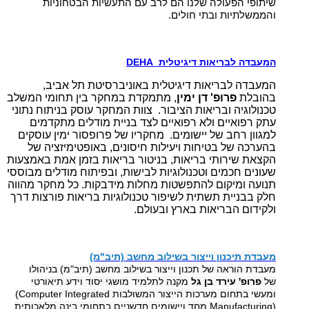
שיתופי הפעולה שלנו הם לרב עם התעשיות הבטחוניות
והממשלתיות ובתי חולים.
המעבדה לבריאות דיגיטלית
DEHA
המעבדה לבריאות דיגיטלית באוניברסיטת תל אביב,
בהובלת
פרופ' דן ימין
, מתמקדת במחקר בין תחומי המשלב
טכנולוגיה ובריאות הציבור. צוות המחקר עוסק בניתוח נתוני
עתק רפואיים ולא רפואיים לצד בניית מודלים מתקדמים
למגוון רחב של יישומים. מחקריו של פרופסור ימין עוסקים
בהערכה של בטיחות ויעילות חיסונים, באופטימיזציה של
הקצאת שירותי בריאות, בניטור בריאות בזמן אמת באמצעות
שעונים חכמים וטכנולוגיות לבישות, ובפיתוח מודלים מבוססי
תנועה ומיקום להתפשטות מחלות מידבקות. כל מחקר מהווה
חלק בבניית תשתית לשיפור טכנולוגיות בריאות פורצות דרך
ולקידום הבריאות בארץ ובעולם.
מעבדת תיכנון וייצור בשילוב מחשב (תיב"מ)
מעבדת הוראה של תכנון וייצור בשילוב מחשב (תיב"מ) בניהולו
של
פרופ' עירד בן גל
מקנה לתלמיד מושגי יסוד וידע תיאורטי
ומעשי בתחום מערכות הייצור המשולבות
(Computer Integrated
Manufacturing)
מחד ויישומים חדשניים בתחומי בינה מלאכותית