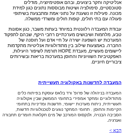
אנליטיקה וחקר ביצועים, ובהם אופטימיזציה, מודלים
סטוכסטיים, סימולציה ושיטות מבוססות נתונים כגון למידת
מכונה. פעילות זו נשענת על נתוני אמת ומתבצעת בשיתופי
פעולה עם בתי חולים, קופות חולים ומשרדי ממשלה.
עבודת המעבדה רלוונטית במיוחד בעתות משבר, כגון אסונות
טבע, מלחמות ושיבושים מערכתיים רחבי היקף, שבהם לתפקוד
המערכות יש השפעה ישירה על חיי אדם ועל חוסנה של
החברה. באמצעות שילוב בין מתודולוגיות אנליטיות מתקדמות
ליישומים מעשיים, מעבדת HOPE תורמת לשיפור היעילות,
האפקטיביות השוויוניות והחוסן במערכות בריאות ובשירותים
ציבוריים חיוניים.
המעבדה לחדשנות באקולוגיה תעשייתית
המעבדה בניהולה של פרופ' ורד בלאס עוסקת בפיתוח כלים
מתודולוגיים ומחקר אמפירי בתחומי הממשק שבין אקולוגיה
תעשייתית, ניתוח מערכות יישומי, חדשנות ומדיניות בתחומי
הקיימות והחוסן . תחומי המחקר נוגעים לטכנולוגיות חדשות,
הסביבה הבנויה, ולנקסוס המורכב של מים חקלאות חומרים תחבורה
.
ואנרגיה
הבא >