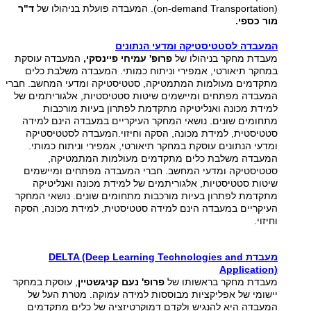
(
on-demand Transportation
). המעבדה פועלת בניהולו של
ד"ר
מור כספי.
המעבדה לסטטיסטיקה ומדעי הנתונים
מעבדת מחקר בניהולו של
פרופ' עמיחי פיינסקי,
המעבדה עוסקת
במחקר תיאורטי, אמפירי וניתוח כמותי. המעבדה משלבת כלים
מתקדמים מעולמות המתמטיקה, סטטיסטיקה ומדעי המחשב. חברי
המעבדה מפתחים ומיישמים שיטות סטטיסטיות, אלגוריתמים של
למידת מכונה ואנליטיקה מתקדמת לפתרון בעיות מורכבות
מתחומים שונים. נושאי המחקר העיקריים במעבדה הינם למידה
סטטיסטית, למידת מכונה, הסקה וחיזוי.המעבדה לסטטיסטיקה
ומדעי הנתונים עוסקת במחקר תיאורטי, אמפירי וניתוח כמותי.
המעבדה משלבת כלים מתקדמים מעולמות המתמטיקה,
סטטיסטיקה ומדעי המחשב. חברי המעבדה מפתחים ומיישמים
שיטות סטטיסטיות, אלגוריתמים של למידת מכונה ואנליטיקה
מתקדמת לפתרון בעיות מורכבות מתחומים שונים. נושאי המחקר
העיקריים במעבדה הינם למידה סטטיסטית, למידת מכונה, הסקה
וחיזוי.
מעבדת DELTA (Deep Learning Technologies and
Application)
מעבדת מחקר בראשותו של
פרופ' נעם קניגשטיין
, עוסקת במחקר
יישומי של אפליקציות מבוססות למידה עמוקה. מטרת העל של
המעבדה היא להנגיש ולקדם דמוקרטיזציה של כלים מתקדמים