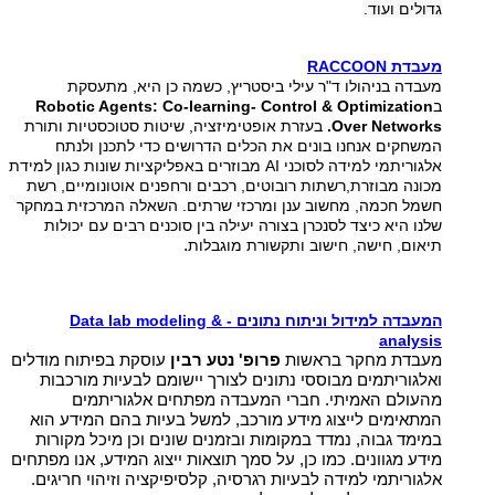
גדולים ועוד.
מעבדת RACCOON
מעבדה בניהולו ד"ר עילי ביסטריץ, כשמה כן היא, מתעסקת
ב
Optimization
&
Robotic Agents: Co-learning- Control
Over Networks
.
בעזרת אופטימיזציה, שיטות סטוכסטיות ותורת
המשחקים אנחנו בונים את הכלים הדרושים כדי לתכנן ולנתח
אלגוריתמי למידה לסוכני AI מבוזרים באפליקציות שונות כגון למידת
מכונה מבוזרת,רשתות רובוטים, רכבים ורחפנים אוטונומיים, רשת
חשמל חכמה, מחשוב ענן ומרכזי שרתים. השאלה המרכזית במחקר
שלנו היא כיצד לסנכרן בצורה יעילה בין סוכנים רבים עם יכולות
.
תיאום, חישה, חישוב ותקשורת מוגבלות
המעבדה למידול וניתוח נתונים - Data lab modeling &
analysis
מעבדת מחקר בראשות
פרופ' נטע רבין
עוסקת בפיתוח מודלים
ואלגוריתמים מבוססי נתונים לצורך יישומם לבעיות מורכבות
מהעולם האמיתי. חברי המעבדה מפתחים אלגוריתמים
המתאימים לייצוג מידע מורכב, למשל בעיות בהם המידע הוא
במימד גבוה, נמדד במקומות ובזמנים שונים וכן מיכל מקורות
מידע מגוונים. כמו כן, על סמך תוצאות ייצוג המידע, אנו מפתחים
אלגוריתמי למידה לבעיות רגרסיה, קלסיפיקציה וזיהוי חריגים.