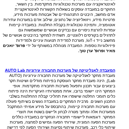
לאינטראקציה עם מערכות טכנולוגיות מתקדמות. בין השאר,
החוקרים במעבדה עוסקים בשאלות הקשורות לאינטראקציית
אדם-מחשב, היבטים התנהגותיים של אבטחת מערכות מידע,
פרטיות מידע, ויזואליזציה של נתונים, שילוב אדם במערכות עתירות
אוטומציה, ותמיכה טכנולוגית בקבלת החלטות. במעבדה קיימות
עמדות להרצת ניסויים עם נבדקים אנושיים שמשמשות גם
לתרגילים בקורסים רלוונטיים, תשתית למחקר בהיבטים אנושיים של
מחשוב נייד ו-
IoT
, מערכת למדידת תנועות עיניים ולמדידות
פיזיולוגיות נוספות. המעבדה מנוהלת במשותף על ידי
פרופ' יואכים
מאיר ופרופ' ערן טוך.
המעבדה לאנליטיקה של מערכות תחבורה עירוניות AUTO Lab
מעבדת מחקר לאנליטיקה של מערכות תחבורה עירוניות (
AUTO
Lab
), הינה מעבדת מחקר העוסקת בפיתוח מודלים ושיטות חקר
ביצועים עבור תכנון ותפעול מערכות תחבורה מתקדמות. אופי
המחקר הינו יישומי ברובו, אחת ממטרותיו העיקריות הינה פיתוח
כלים תומכי החלטה שישפרו את תהליכי קבלת ההחלטות בשלבי
התכנון השונים. מרבית המחקרים במעבדה נעשים בשיתוף פעולה
עם מערכות תחבורה קיימות, בהתבסס על מידע אמיתי המתקבל
ממערכות אלה ומתוך מטרה לבחון וליישם בשטח את תוצרי
המחקר. דוגמאות ליישומיי תחבורה הנחקרים במעבדה כוללים
מערכות הסעה המונית, שירותי הסעה גמישים למחצה, מערכות
שיתוף כלי רכב, מערכות שיתוף נסיעות ושירותי הסעה לפי דרישה