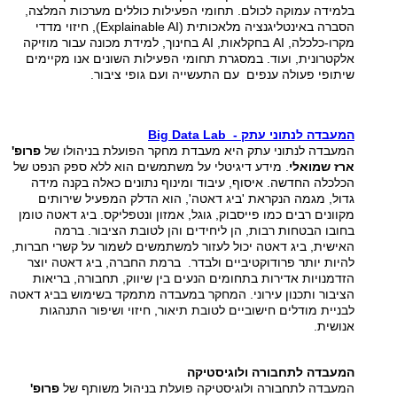
בלמידה עמוקה לכולם. תחומי הפעילות כוללים מערכות המלצה,
הסברה באינטליגנציה מלאכותית (Explainable AI), חיזוי מדדי
מקרו-כלכלה, AI בחקלאות, AI בחינוך, למידת מכונה עבור מוזיקה
אלקטרונית, ועוד. במסגרת תחומי הפעילות השונים אנו מקיימים
שיתופי פעולה ענפים עם התעשייה ועם גופי ציבור.
המעבדה לנתוני עתק - Big Data Lab
המעבדה לנתוני עתק היא מעבדת מחקר הפועלת בניהולו של
פרופ'
ארז שמואלי
. מידע דיגיטלי על משתמשים הוא ללא ספק הנפט של
הכלכלה החדשה. איסוף, עיבוד ומינוף נתונים כאלה בקנה מידה
גדול, מגמה הנקראת 'ביג דאטה', הוא הדלק המפעיל שירותים
מקוונים רבים כמו פייסבוק, גוגל, אמזון ונטפליקס. ביג דאטה טומן
בחובו הבטחות רבות, הן ליחידים והן לטובת הציבור. ברמה
האישית, ביג דאטה יכול לעזור למשתמשים לשמור על קשרי חברות,
להיות יותר פרודוקטיביים ולבדר. ברמת החברה, ביג דאטה יוצר
הזדמנויות אדירות בתחומים הנעים בין שיווק, תחבורה, בריאות
הציבור ותכנון עירוני. המחקר במעבדה מתמקד בשימוש בביג דאטה
לבניית מודלים חישוביים לטובת תיאור, חיזוי ושיפור התנהגות
אנושית.
המעבדה לתחבורה ולוגיסטיקה
המעבדה לתחבורה ולוגיסטיקה פועלת בניהול משותף של
פרופ'