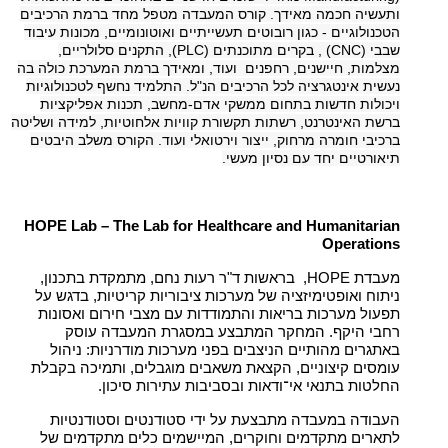
ותעשיה חכמה מאידך. קורס המעבדה מטפל מחד ברמת הרכיבים
הטכנולוגיים - כגון רובוטים תעשייתיים ואוטונומיים, מכונות עיבוד
שבבי
, (CNC)
בקרים מתוכנתים
(PLC)
, התקנים סלולריים,
מצלמות, חיישנים, רחפנים ועוד, ומאידך ברמת המערכת כולה בה
נעשית אינטגרציה לכל הרכיבים הנ"ל. התלמיד נחשף לטכנולוגיות
ויכולות חדשות בתחום ממשקי אדם-מחשב, תכנות אפליקציות
ברשת האינטרנט, רשתות תקשורת קוויות אלחוטיות, למידה ושליטה
ברכיבי חומרה מרחוק, ייצור וירטואלי ועוד
.
הקורס משלב היבטים
תיאורטיים יחד עם נסיון מעשי.
HOPE Lab – The Lab for Healthcare and Humanitarian
Operations
מעבדת HOPE, בראשות ד"ר רעות נחם, מתמקדת בתכנון,
ניתוח ואופטימיזציה של מערכות ציבוריות קריטיות, בדגש על
תפעול מערכות בריאות והתמודדות עם מצבי חירום ואסונות
רחבי היקף. המחקר המתבצע במסגרת המעבדה עוסק
באתגרים מהותיים הניצבים בפני מערכות מודרניות: ניהול
עומסים קיצוניים, הקצאת משאבים מוגבלים, ותמיכה בקבלת
החלטות בתנאי אי־ודאות ובסביבות עתירות סיכון.
העבודה במעבדה מתבצעת על ידי סטודנטים וסטודנטיות
לתארים מתקדמים וחוקרים, המיישמים כלים מתקדמים של