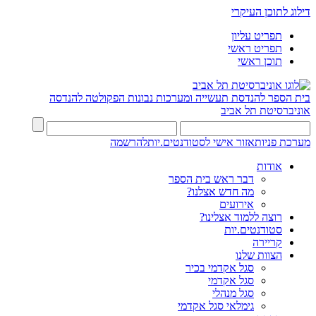
דילוג לתוכן העיקרי
תפריט עליון
תפריט ראשי
תוכן ראשי
בית הספר להנדסת תעשייה ומערכות נבונות
הפקולטה להנדסה
אוניברסיטת תל אביב
מערכת פניות
אזור אישי לסטודנטים.יות
להרשמה
אודות
דבר ראש בית הספר
מה חדש אצלנו?
אירועים
רוצה ללמוד אצלינו?
סטודנטים.יות
קריירה
הצוות שלנו
סגל אקדמי בכיר
סגל אקדמי
סגל מנהלי
גימלאי סגל אקדמי