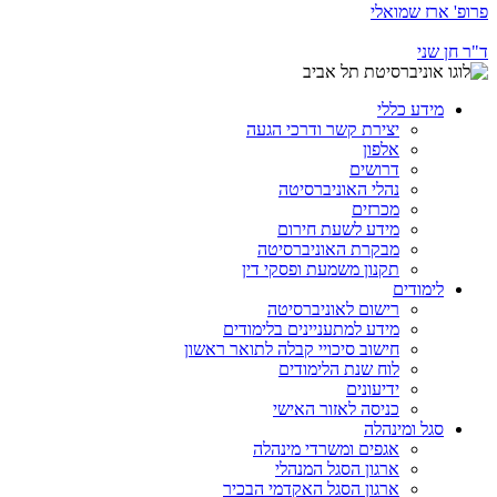
פרופ' ארז שמואלי
ד"ר חן שני
מידע כללי
יצירת קשר ודרכי הגעה
אלפון
דרושים
נהלי האוניברסיטה
מכרזים
מידע לשעת חירום
מבקרת האוניברסיטה
תקנון משמעת ופסקי דין
לימודים
רישום לאוניברסיטה
מידע למתעניינים בלימודים
חישוב סיכויי קבלה לתואר ראשון
לוח שנת הלימודים
ידיעונים
כניסה לאזור האישי
סגל ומינהלה
אגפים ומשרדי מינהלה
ארגון הסגל המנהלי
ארגון הסגל האקדמי הבכיר