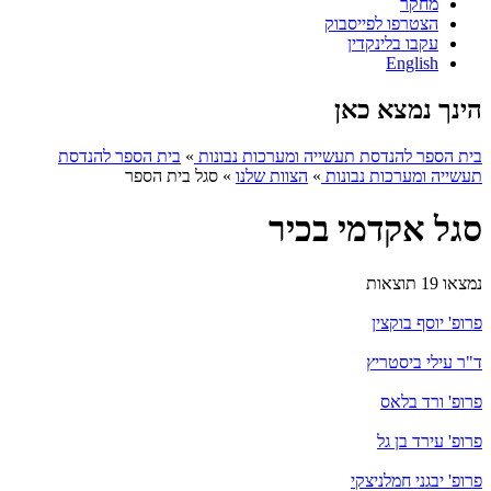
מחקר
הצטרפו לפייסבוק
עקבו בלינקדין
English
הינך נמצא כאן
בית הספר להנדסת תעשייה ומערכות נבונות
»
בית הספר להנדסת
תעשייה ומערכות נבונות
»
הצוות שלנו
»
סגל בית הספר
סגל אקדמי בכיר
נמצאו 19 תוצאות
פרופ' יוסף בוקצין
ד"ר עילי ביסטריץ
פרופ' ורד בלאס
פרופ' עירד בן גל
פרופ' יבגני חמלניצקי