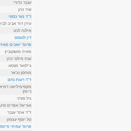
ענבר כדורי
שיר כהן
ד"ר מור כספי
עידן דוד אביב לביא
אילנה לכט
דין לנגסם
פרופ' יואכים מאיר
מאיה מושקוביץ
ענת מילנר כהן
ג'ילנאר מנסא
מוחסן נג'אר
ד"ר רעות נחם
מקסימיליאנו דמיאן
ניימץ
גיל סורני
אוריאל אפרים סינג
ד"ר אהד ענבר
טל יוסף עצמון
פרופ' עמיחי פיינסק