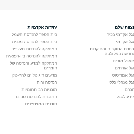
צוות שלנו
יחידות אקדמיות
גל אקדמי בכיר
בית הספר להנדסת חשמל
גל אקדמי
בית הספר להנדסה מכנית
בחרת החוקרים והחוקרות
המחלקה להנדסת תעשייה
חדשה בפקולטה
המחלקה להנדסה ביו-רפואית
סלול מורים
המחלקה למדע והנדסה של
גל אורחים
חומרים
גל אמריטוס
מדעים דיגיטליים להיי-טק
גל מנהלי כללי
הנדסה ורוח
זכרם
תוכניות רב-תחומיות
ידע לסגל
התוכנית להנדסת סביבה
תוכנית המצטיינים