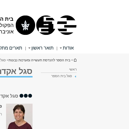
תוכן
תפריט
עליון
ראשי
בית הס
הפקול
אוניבר
אודות
תואר ראשון
תארים מתק
|
|
הינך נמצא כאן
>
בית הספר להנדסת תעשייה ומערכות נבונות
> סגל 
סגל אקדמ
ראשי
סגל בית הספר
סגל אקדמ
פ
ר