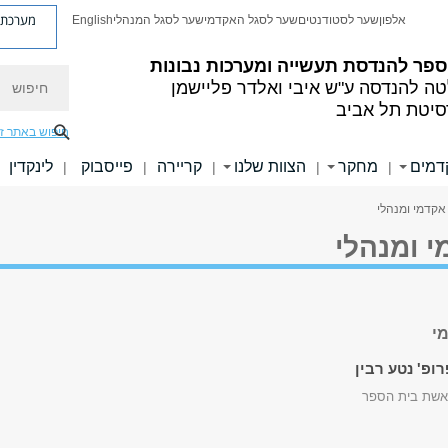
מערכת פ
אלפון
שער לסטודנטים
שער לסגל האקדמי
שער לסגל המנהלי
English
פר להנדסת תעשייה ומערכות נבונות
חיפוש
טה להנדסה
ע"ש איבי ואלדר פליישמן
סיטת תל אביב
חיפוש באתר ז
דמים
מחקר
הצוות שלנו
קריירה
פייסבוק
לינקדין
|
|
|
|
|
אקדמי ומנהלי
י ומנהלי
י
רופ' נטע רבין
אשת בית הספר