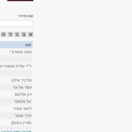
שם פרטי:
א
ב
ג
ד
ה
שם
נועה אוסדצ'י
ד"ר עלית אופנהיים
טל ניר אילון
עפר אל-גד
רון אליאס
יגל אלפסי
ליאב אמיר
הדר אנגל
מעיין באומן