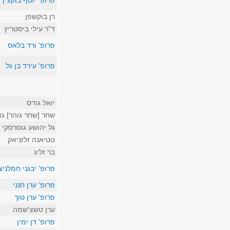
פרופ' יוסף בוקצין
רן בוקשפן
ד"ר עילי ביסטריץ
פרופ' ורד בלאס
פרופ' עירד בן גל
יואל גודס
שחר [שחר גוהר] גו
גל יהושע גוסרסקי
טטיאנה זלזניאק
בר זליג
פרופ' יבגני חמלניצ
פרופ' ערן חנני
פרופ' ערן טוך
ערן טשצ'שמה
פרופ' דן ימין