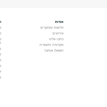
אודות
ה
חדשות ומחקרים
ס
אירועים
ס
כתבו עלינו
נ
ה
אקדמיה ותעשייה
מ
תשאלו אותנו!
ס
ס
ס
ל
מ