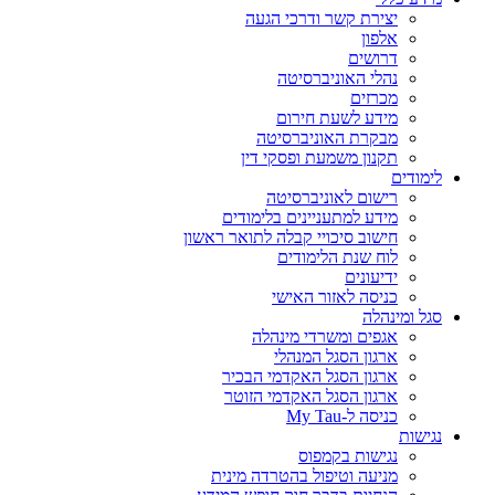
יצירת קשר ודרכי הגעה
אלפון
דרושים
נהלי האוניברסיטה
מכרזים
מידע לשעת חירום
מבקרת האוניברסיטה
תקנון משמעת ופסקי דין
לימודים
רישום לאוניברסיטה
מידע למתעניינים בלימודים
חישוב סיכויי קבלה לתואר ראשון
לוח שנת הלימודים
ידיעונים
כניסה לאזור האישי
סגל ומינהלה
אגפים ומשרדי מינהלה
ארגון הסגל המנהלי
ארגון הסגל האקדמי הבכיר
ארגון הסגל האקדמי הזוטר
כניסה ל-My Tau
נגישות
נגישות בקמפוס
מניעה וטיפול בהטרדה מינית