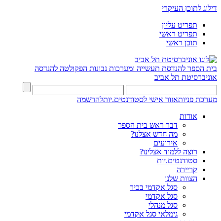
דילוג לתוכן העיקרי
תפריט עליון
תפריט ראשי
תוכן ראשי
בית הספר להנדסת תעשייה ומערכות נבונות
הפקולטה להנדסה
אוניברסיטת תל אביב
מערכת פניות
אזור אישי לסטודנטים.יות
להרשמה
אודות
דבר ראש בית הספר
מה חדש אצלנו?
אירועים
רוצה ללמוד אצלינו?
סטודנטים.יות
קריירה
הצוות שלנו
סגל אקדמי בכיר
סגל אקדמי
סגל מנהלי
גימלאי סגל אקדמי