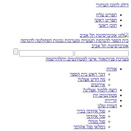
דילוג לתוכן העיקרי
תפריט עליון
תפריט ראשי
תוכן ראשי
בית הספר להנדסת תעשייה ומערכות נבונות
הפקולטה להנדסה
אוניברסיטת תל אביב
מערכת פניות
אזור אישי לסטודנטים.יות
להרשמה
אודות
דבר ראש בית הספר
מה חדש אצלנו?
אירועים
רוצה ללמוד אצלינו?
סטודנטים.יות
קריירה
הצוות שלנו
סגל אקדמי בכיר
סגל אקדמי
סגל מנהלי
גימלאי סגל אקדמי