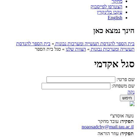
מחקר
הצטרפו לפייסבוק
עקבו בלינקדין
English
הינך נמצא כאן
בית הספר להנדסת תעשייה ומערכות נבונות
»
בית הספר להנדסת
תעשייה ומערכות נבונות
»
הצוות שלנו
»
סגל בית הספר
סגל אקדמי
שם פרטי:
שם משפחה:
נקה
נועה אוסדצ'י
תפקיד:
עובד מחקר
noaosadchy@mail.tau.ac.il
תפקיד:
עוזר הוראה