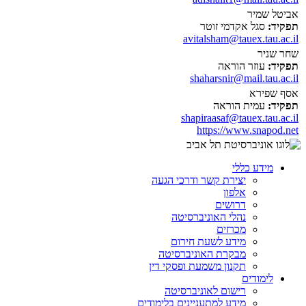
אביטל שמיר
תפקיד:
סגל אקדמי זוטר
avitalsham@tauex.tau.ac.il
שחר שניר
תפקיד:
עוזר הוראה
shaharsnir@mail.tau.ac.il
אסף שפירא
תפקיד:
עמית הוראה
shapiraasaf@tauex.tau.ac.il
https://www.snapod.net
מידע כללי
יצירת קשר ודרכי הגעה
אלפון
דרושים
נהלי האוניברסיטה
מכרזים
מידע לשעת חירום
מבקרת האוניברסיטה
תקנון משמעת ופסקי דין
לימודים
רישום לאוניברסיטה
מידע למתעניינים בלימודים