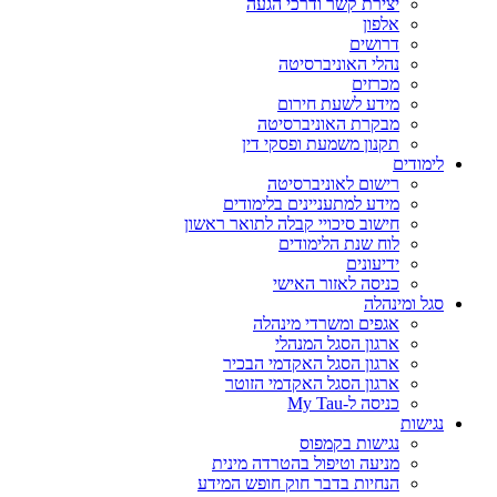
יצירת קשר ודרכי הגעה
אלפון
דרושים
נהלי האוניברסיטה
מכרזים
מידע לשעת חירום
מבקרת האוניברסיטה
תקנון משמעת ופסקי דין
לימודים
רישום לאוניברסיטה
מידע למתעניינים בלימודים
חישוב סיכויי קבלה לתואר ראשון
לוח שנת הלימודים
ידיעונים
כניסה לאזור האישי
סגל ומינהלה
אגפים ומשרדי מינהלה
ארגון הסגל המנהלי
ארגון הסגל האקדמי הבכיר
ארגון הסגל האקדמי הזוטר
כניסה ל-My Tau
נגישות
נגישות בקמפוס
מניעה וטיפול בהטרדה מינית
הנחיות בדבר חוק חופש המידע