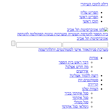
דילוג לתוכן העיקרי
תפריט עליון
תפריט ראשי
תוכן ראשי
בית הספר להנדסת תעשייה ומערכות נבונות
הפקולטה להנדסה
אוניברסיטת תל אביב
מערכת פניות
אזור אישי לסטודנטים.יות
להרשמה
אודות
דבר ראש בית הספר
מה חדש אצלנו?
אירועים
רוצה ללמוד אצלינו?
סטודנטים.יות
קריירה
הצוות שלנו
סגל אקדמי בכיר
סגל אקדמי
סגל מנהלי
גימלאי סגל אקדמי