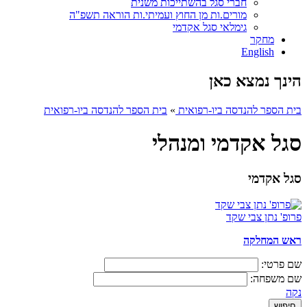
חברי סגל בהשתייכות משנית
מורים.ות מן החוץ ועמיתי.ות הוראה תשפ"ה
גימלאי סגל אקדמי
מחקר
English
הינך נמצא כאן
בית הספר להנדסה ביו-רפואית
»
בית הספר להנדסה ביו-רפואית
סגל אקדמי ומנהלי
סגל אקדמי
פרופ' נתן צבי שקד
ראש המחלקה
שם פרטי:
שם משפחה:
נקה