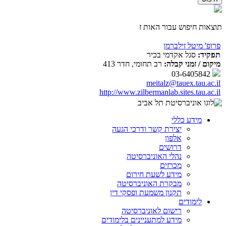
תוצאות חיפוש עבור האות ז
פרופ' מיטל זילברמן
תפקיד:
סגל אקדמי בכיר
מיקום / זמני קבלה:
רב תחומי, חדר 413
03-6405842
meitalz@tauex.tau.ac.il
http://www.zilbermanlab.sites.tau.ac.il
מידע כללי
יצירת קשר ודרכי הגעה
אלפון
דרושים
נהלי האוניברסיטה
מכרזים
מידע לשעת חירום
מבקרת האוניברסיטה
תקנון משמעת ופסקי דין
לימודים
רישום לאוניברסיטה
מידע למתעניינים בלימודים