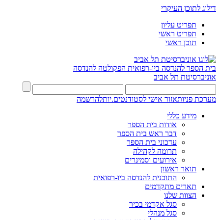
דילוג לתוכן העיקרי
תפריט עליון
תפריט ראשי
תוכן ראשי
בית הספר להנדסה ביו-רפואית
הפקולטה להנדסה
אוניברסיטת תל אביב
מערכת פניות
אזור אישי לסטודנטים.יות
להרשמה
מידע כללי
אודות בית הספר
דבר ראש בית הספר
עדכוני בית הספר
תרומה לקהילה
אירועים וסמינרים
תואר ראשון
התוכנית להנדסה ביו-רפואית
תארים מתקדמים
הצוות שלנו
סגל אקדמי בכיר
סגל מנהלי