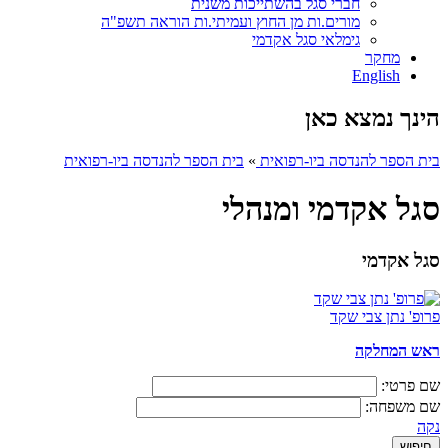
חברי סגל בהשתייכות משנית
מורים.ות מן החוץ ועמיתי.ות הוראה תשפ"ה
גימלאי סגל אקדמי
מחקר
English
הינך נמצא כאן
בית הספר להנדסה ביו-רפואית
»
בית הספר להנדסה ביו-רפואית
סגל אקדמי ומנהלי
סגל אקדמי
פרופ' נתן צבי שקד
ראש המחלקה
שם פרטי:
שם משפחה:
נקה