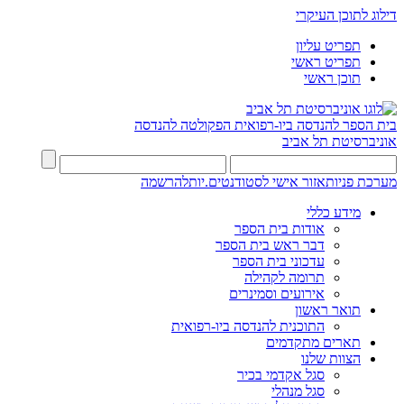
דילוג לתוכן העיקרי
תפריט עליון
תפריט ראשי
תוכן ראשי
בית הספר להנדסה ביו-רפואית
הפקולטה להנדסה
אוניברסיטת תל אביב
מערכת פניות
אזור אישי לסטודנטים.יות
להרשמה
מידע כללי
אודות בית הספר
דבר ראש בית הספר
עדכוני בית הספר
תרומה לקהילה
אירועים וסמינרים
תואר ראשון
התוכנית להנדסה ביו-רפואית
תארים מתקדמים
הצוות שלנו
סגל אקדמי בכיר
סגל מנהלי