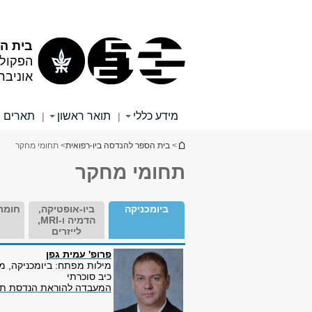
תוכן
תפריט
עליון
ראשי
בית הס
הפקול
אוניבר
מידע כללי
תואר ראשון
תארים 
|
|
הינך נמצא כאן
>
בית הספר להנדסה ביו-רפואית
> תחומי מחקר
תחומי מחקר
ביומכניקה
ביו-אופטיקה,
חומר
הדמיה ו-MRI,
ר
לייזרים
פרופ' עמית גפן
מילות מפתח: ביומכניקה, מכ
כיב סוכרתי
המעבדה להוראת הנדסת תא