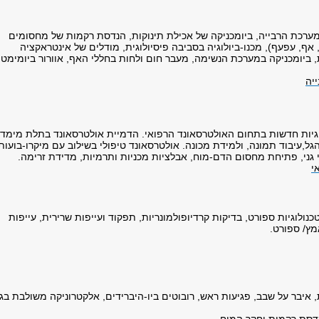
ערכת הרבייה, ביומכניקה של אכילת תינוקות, הנדסת רקמות של מחסומים
, אף, עפעף), מכנו-ביולוגיה בסביבה פיסיולוגית, מודלים של אינטראקציה
ות, ביומכניקה במערכת הנשימה, מעבר חום ולחות בחללי האף, אוורור ביומימטי
יה
גיות חדשות בתחום האולטרסאונד הרפואי. ​הדמיית אולטרסאונד בתלת מימד,
הגל,עיבוד תמונה, ​ולמידת מכונה. אולטרסאונד טיפולי בשילוב עם מיקרו-בועות
 גני, פתיחת מחסום הדם-מוח, ​אבלציות מכניות ותרמיות, מדידת זרימה.
י
כנולוגיות ספורט, בדיקות קרדיופולמונריות, תפקוד ועייפות שרירית, עייפות
מץ/ ספורט.
איבר על שבב, פגיעות ראש, רובוטים ביו-היברידים, אלקטרוניקה משולבת בג