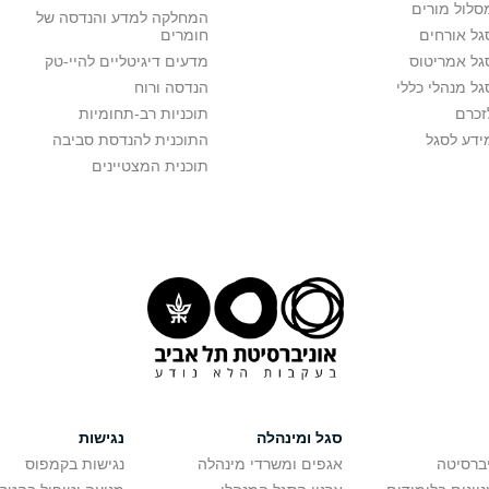
סלול מורים
המחלקה למדע והנדסה של
גל אורחים
חומרים
גל אמריטוס
מדעים דיגיטליים להיי-טק
גל מנהלי כללי
הנדסה ורוח
זכרם
תוכניות רב-תחומיות
ידע לסגל
התוכנית להנדסת סביבה
תוכנית המצטיינים
סגל ומינהלה
נגישות
יברסיטה
אגפים ומשרדי מינהלה
נגישות בקמפוס