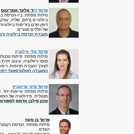
פרופ' דו
ד אלעד-אמריטוס
מילות מפתח: ביו-הנדסה במ
ביולוגיים (רחם, שליה, עורק
דופן-זורם בזרימות ביולוגי
של חללים סגורים.
מעבדת הנדסת ביולוגיה ורבי
פרופ' טלי אילוביץ
מילות מפתח: פיתוח טכנולו
סופר-רזולוציה, עיצוב חזית 
לצורך העברת תרופות, ריפוי
המעבדה לאולטרסאונד רפוא
פרופ' מיקי שיינוביץ
מילות מפתח:
עייפות-יתר, ט
מנטלית, פיזיולוגיה של המא
מכון סילבן אדמס לספורט
פרופ' בן מעוז
מילות מפתח: הנדסת רקמות, 
האדם