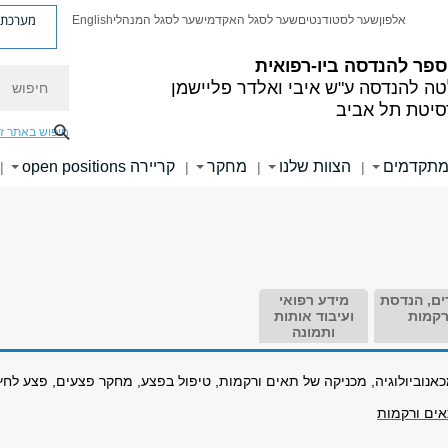
מערכת פ
אלפון
שער לסטודנטים
שער לסגל האקדמי
שער לסגל המנהלי
English
פר להנדסה ביו-רפואית
חיפוש
טה להנדסה
ע"ש איבי ואלדר פליישמן
סיטת תל אביב
חיפוש באתר ז
מתקדמים
הצוות שלנו
מחקר
קריירה open positions
|
|
|
|
ים, הנדסת
מידע רפואי
קמות
ועיבוד אותות
ותמונה
אנוביולוגיה, מכניקה של תאים ורקמות, טיפול בפצע, מחקר פצעים, פצע לחץ
ים ורקמות