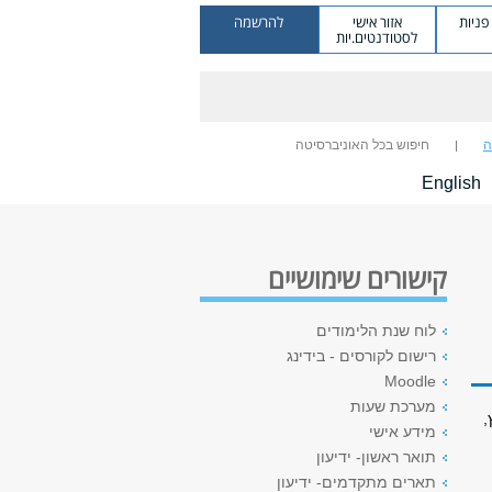
ניות
אזור אישי
להרשמה
לסטודנטים.יות
ה
חיפוש בכל האוניברסיטה
English
קישורים שימושיים
לוח שנת הלימודים
רישום לקורסים - בידינג
Moodle
מערכת שעות
,
מידע אישי
תואר ראשון- ידיעון
תארים מתקדמים- ידיעון