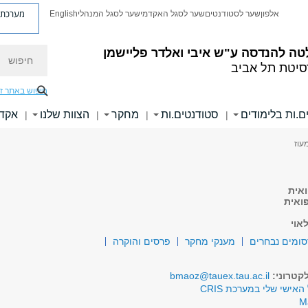
מערכת פ
אלפון
שער לסטודנטים
שער לסגל האקדמי
שער לסגל המנהלי
English
חיפוש
טה להנדסה
ע"ש איבי ואלדר פליישמן
סיטת תל אביב
חיפוש באתר ז
ם.ות בלימודים
סטודנטים.ות
מחקר
הצוות שלנו
אקדמ
|
|
|
|
עוז
ואית
ואית
אוי
ומים נבחרים
מענקי מחקר
פרסים והוקרה
קטרוני:
bmaoz@tauex.tau.ac.il
האישי שלי במערכת CRIS
M