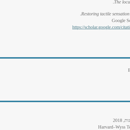
The locu
Restoring tactile sensation
Google S
https://scholar.google.com/c
E
2018
Harvard–Wyss Te