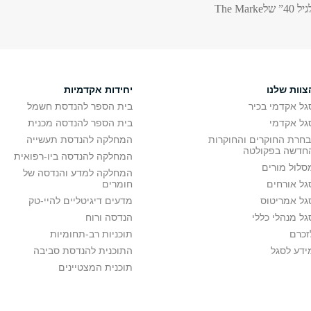
The Marke
צוות שלנו
יחידות אקדמיות
גל אקדמי בכיר
בית הספר להנדסת חשמל
גל אקדמי
בית הספר להנדסה מכנית
בחרת החוקרים והחוקרות
המחלקה להנדסת תעשייה
חדשה בפקולטה
המחלקה להנדסה ביו-רפואית
סלול מורים
המחלקה למדע והנדסה של
גל אורחים
חומרים
גל אמריטוס
מדעים דיגיטליים להיי-טק
גל מנהלי כללי
הנדסה ורוח
זכרם
תוכניות רב-תחומיות
ידע לסגל
התוכנית להנדסת סביבה
תוכנית המצטיינים