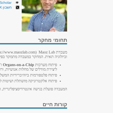
Scholar
חשבון X (טוויטר)
תחומי מחקר
מעבדת
Maoz Lab
(
ps://www.maozlab.com
וביולוגיה תאית. המחקר במעבדה מתמקד בפי
פיתוח מערכות
Organs-on-a-Chip
ו־
ליצירת מודלים של מחלות אנושיות, ו
פיתוח פלטפורמות ביוהיברידיות המשלב
פיתוח אלקטרוניקה מושתלת ושיטות ל
המעבדה פועלת בגישה אינטרדיסציפלינרית, ומ
קורות חיים