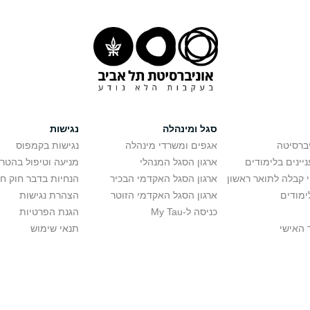
סגל ומינהלה
נגישות
יברסיטה
אגפים ומשרדי מינהלה
נגישות בקמפוס
יינים בלימודים
ארגון הסגל המנהלי
מניעה וטיפול בהטר
י קבלה לתואר ראשון
ארגון הסגל האקדמי הבכיר
הנחיות בדבר חוק ח
ימודים
ארגון הסגל האקדמי הזוטר
הצהרת נגישות
כניסה ל-My Tau
הגנת הפרטיות
 האישי
תנאי שימוש