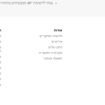
נבחר לרשימת “40 המבטיחים מתחת לגיל 40” של
אודות
ה
חדשות ומחקרים
ס
אירועים
ס
כתבו עלינו
נ
ה
אקדמיה ותעשייה
מ
תשאלו אותנו!
ס
ס
ס
ל
מ