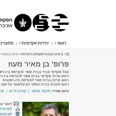
תוכן
תפריט
עליון
ראשי
הפקול
אוניבר
ראשי
יחידות אקדמיות
מתענייני
|
|
הינך נמצא כאן
>
ברוכים הבאים לפקולטה להנדסה
> פרופ' בן מאיר מ
פרופ' בן מאיר מעוז
סגל אקדמי בכיר בבית ספר להנדסה ביו-רפ
ראש מרכז אקדמי בבית ספר להנדסה ביו-רפ
ראש מרכז בבית ספר להנדסה ביו-רפואית
ראש תכנית בבית הספר הבינלאומי על שם ל
ניווט מהיר:
תחומי מחקר
קורות חיים
פרס
דואר אל
לפרופיל 
aozLab