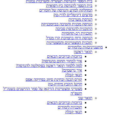
בית הספר להנדסת תעשייה ומערכות נבונות
בית הספר להנדסה ביו-רפואית
המחלקה למדע והנדסה של חומרים
מדעים דיגיטליים להיי-טק
הנדסת מערכות
הנדסה מכנית וחטיבה בביומכניקה
התוכנית להנדסת סביבה
תוכניות רב-תחומיות
הנדסה ורוח בתמיכת קרן מנדל
תוכנית המצטיינים והמצטיינות
מתעניינים/ות בלימודים
תואר ראשון
ברוכות וברוכים הבאים
איך לבחור תחום בהנדסה?
למה ללמוד תואר ראשון בפקולטה להנדסה?
איך נרשמים?
תנאי קבלה
קורס הכנה ובחינת סיווג בפיזיקה אפס
חדש! הקבץ מיוזיק-טק
מצטייני ומצטיינות הדקאן על סמך ההישגים בשנה"ל
תשפ"ה
תואר שני
ברוכות וברוכים הבאים
תוכניות לימודים
תנאי קבלה