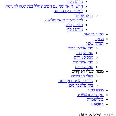
מידע נוסף
חדש! תואר שני עם חטיבת חלל בפקולטה להנדסה
לימודי חוץ בהנדסה
תואר שלישי
למה ללמוד תואר שלישי?
תנאי קבלה
מידע נוסף
סטודנטים/ות
מחקר
הצוות שלנו
סגל אקדמי בכיר
סגל אקדמי
מסלול מורים
סגל אמריטוס
סגל אורחים
מבנה ובעלי תפקידים
בעלי תפקידים
שירותי הזמנות וקניינות
בית מלאכה מכני
מידע לסגל
אקדמיה ותעשייה
בינלאומיות
English
הינך נמצא כאן