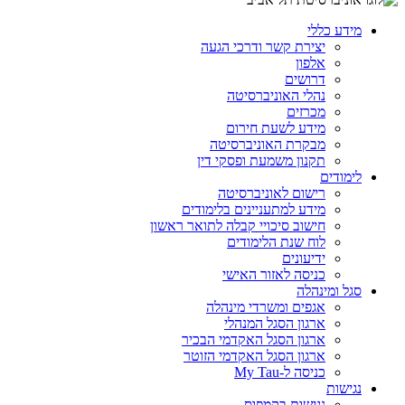
מידע כללי
יצירת קשר ודרכי הגעה
אלפון
דרושים
נהלי האוניברסיטה
מכרזים
מידע לשעת חירום
מבקרת האוניברסיטה
תקנון משמעת ופסקי דין
לימודים
רישום לאוניברסיטה
מידע למתעניינים בלימודים
חישוב סיכויי קבלה לתואר ראשון
לוח שנת הלימודים
ידיעונים
כניסה לאזור האישי
סגל ומינהלה
אגפים ומשרדי מינהלה
ארגון הסגל המנהלי
ארגון הסגל האקדמי הבכיר
ארגון הסגל האקדמי הזוטר
כניסה ל-My Tau
נגישות
נגישות בקמפוס