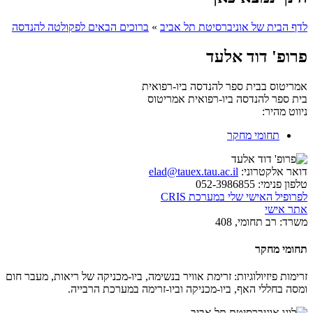
לדף הבית של אוניברסיטת תל אביב
»
ברוכים הבאים לפקולטה להנדסה
פרופ' דוד אלעד
אמריטוס בבית ספר להנדסה ביו-רפואית
בית ספר להנדסה ביו-רפואית
אמריטוס
ניווט מהיר:
תחומי מחקר
דואר אלקטרוני:
elad@tauex.tau.ac.il
טלפון פנימי:
052-3986855
לפרופיל האישי שלי במערכת CRIS
אתר אישי
משרד:
רב תחומי, 408
תחומי מחקר
זרימות פיזיולוגיות: זרימת אוויר בנשימה, ביו-מכניקה של ריאות, מעבר חום
ומסה בחללי האף, ביו-מכניקה וביו-זרימה במערכת הרבייה.