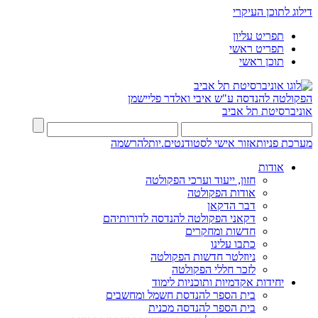
דילוג לתוכן העיקרי
תפריט עליון
תפריט ראשי
תוכן ראשי
הפקולטה להנדסה
ע"ש איבי ואלדר פליישמן
אוניברסיטת תל אביב
מערכת פניות
אזור אישי לסטודנטים.יות
להרשמה
אודות
חזון, ייעוד וערכי הפקולטה
אודות הפקולטה
דבר הדקאן
דקאני הפקולטה להנדסה לדורותיהם
חדשות ומחקרים
כתבו עלינו
ניוזלטר חדשות הפקולטה
לזכר חללי הפקולטה
יחידות אקדמיות ותוכניות לימוד
בית הספר להנדסת חשמל ומחשבים
בית הספר להנדסה מכנית