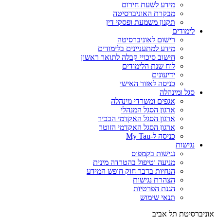
מידע לשעת חירום
מבקרת האוניברסיטה
תקנון משמעת ופסקי דין
לימודים
רישום לאוניברסיטה
מידע למתעניינים בלימודים
חישוב סיכויי קבלה לתואר ראשון
לוח שנת הלימודים
ידיעונים
כניסה לאזור האישי
סגל ומינהלה
אגפים ומשרדי מינהלה
ארגון הסגל המנהלי
ארגון הסגל האקדמי הבכיר
ארגון הסגל האקדמי הזוטר
כניסה ל-My Tau
נגישות
נגישות בקמפוס
מניעה וטיפול בהטרדה מינית
הנחיות בדבר חוק חופש המידע
הצהרת נגישות
הגנת הפרטיות
תנאי שימוש
אוניברסיטת תל אביב