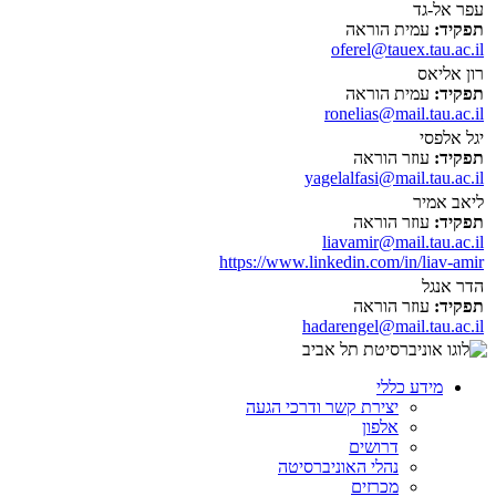
עפר אל-גד
תפקיד:
עמית הוראה
oferel@tauex.tau.ac.il
רון אליאס
תפקיד:
עמית הוראה
ronelias@mail.tau.ac.il
יגל אלפסי
תפקיד:
עוזר הוראה
yagelalfasi@mail.tau.ac.il
ליאב אמיר
תפקיד:
עוזר הוראה
liavamir@mail.tau.ac.il
https://www.linkedin.com/in/liav-amir
הדר אנגל
תפקיד:
עוזר הוראה
hadarengel@mail.tau.ac.il
מידע כללי
יצירת קשר ודרכי הגעה
אלפון
דרושים
נהלי האוניברסיטה
מכרזים