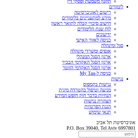
תקנון משמעת ופסקי דין
לימודים
רישום לאוניברסיטה
מידע למתעניינים בלימודים
חישוב סיכויי קבלה לתואר ראשון
לוח שנת הלימודים
ידיעונים
כניסה לאזור האישי
סגל ומינהלה
אגפים ומשרדי מינהלה
ארגון הסגל המנהלי
ארגון הסגל האקדמי הבכיר
ארגון הסגל האקדמי הזוטר
כניסה ל-My Tau
נגישות
נגישות בקמפוס
מניעה וטיפול בהטרדה מינית
הנחיות בדבר חוק חופש המידע
הצהרת נגישות
הגנת הפרטיות
תנאי שימוש
אוניברסיטת תל אביב
P.O. Box 39040, Tel Aviv 6997801