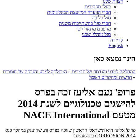
הצוות שלנו
בעלי תפקידים
חברי הוועדה המייעצת הבינלאומית
סגל הליבה
חברי סגל בהשתייכות משנית
מדענים מתארחים
סגל מנהלי וטכני
קריירה
English
הינך נמצא כאן
המחלקה למדע והנדסה של חומרים
»
המחלקה למדע והנדסה של חומרים
»
חדשות ומחקרים חשמל
פרופ' נעם אליעז זכה בפרס
להישגים טכנולוגיים לשנת 2014
מטעם NACE International
פרופ' אליעז הוא הישראלי הראשון שזוכה בפרס זה, שהוענק במהלך כנס
CORROSION 2014 בסן-אנטוניו