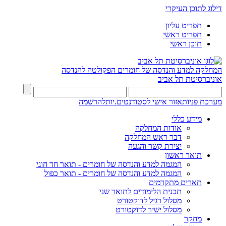
דילוג לתוכן העיקרי
תפריט עליון
תפריט ראשי
תוכן ראשי
המחלקה למדע והנדסה של חומרים
הפקולטה להנדסה
אוניברסיטת תל אביב
מערכת פניות
אזור אישי לסטודנטים.יות
להרשמה
מידע כללי
אודות המחלקה
דבר ראש המחלקה
יצירת קשר והגעה
תואר ראשון
המגמה למדע והנדסה של חומרים - תואר חד חוגי
המגמה למדע והנדסה של חומרים - תואר כפול
תארים מתקדמים
תכנית הלימודים לתואר שני
מסלול רגיל לדוקטורט
מסלול ישיר לדוקטורט
מחקר