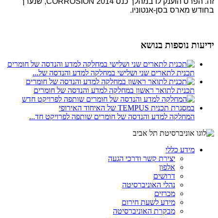
זה. הפרס הוענק לו במהלך כנס CORROSION 2014, שנערך
בחודש מארס בסן-אנטוניו.
ידיעות נוספות בנושא
תכנית לתארים שני ושלישי במחלקה למדע והנדסה של...
תכנית לתואר ראשון במחלקה למדע והנדסה של חומרים
המחלקה למדע והנדסה של חומרים שותפה לפרויקט חד...
מידע כללי
יצירת קשר ודרכי הגעה
אלפון
דרושים
נהלי האוניברסיטה
מכרזים
מידע לשעת חירום
מבקרת האוניברסיטה