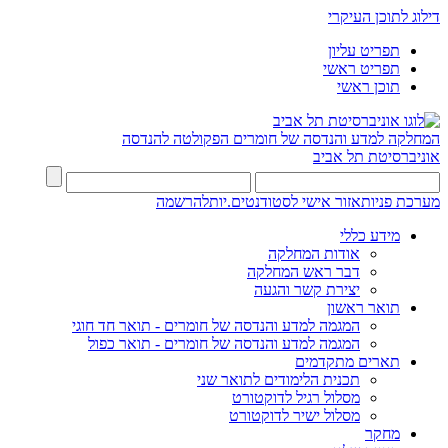
דילוג לתוכן העיקרי
תפריט עליון
תפריט ראשי
תוכן ראשי
המחלקה למדע והנדסה של חומרים
הפקולטה להנדסה
אוניברסיטת תל אביב
מערכת פניות
אזור אישי לסטודנטים.יות
להרשמה
מידע כללי
אודות המחלקה
דבר ראש המחלקה
יצירת קשר והגעה
תואר ראשון
המגמה למדע והנדסה של חומרים - תואר חד חוגי
המגמה למדע והנדסה של חומרים - תואר כפול
תארים מתקדמים
תכנית הלימודים לתואר שני
מסלול רגיל לדוקטורט
מסלול ישיר לדוקטורט
מחקר