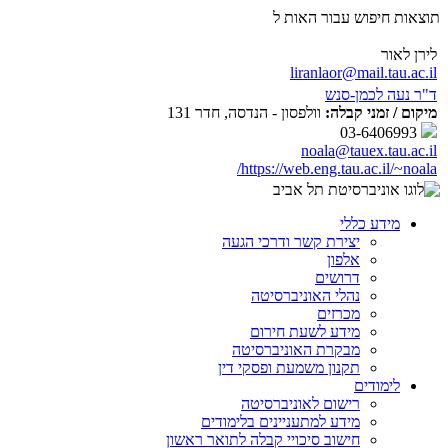
תוצאות חיפוש עבור האות ל
לירן לאור
liranlaor@mail.tau.ac.il
ד"ר נעה לכמן-סנש
מיקום / זמני קבלה:
וולפסון - הנדסה, חדר 131
03-6406993
noala@tauex.tau.ac.il
https://web.eng.tau.ac.il/~noala/
מידע כללי
יצירת קשר ודרכי הגעה
אלפון
דרושים
נהלי האוניברסיטה
מכרזים
מידע לשעת חירום
מבקרת האוניברסיטה
תקנון משמעת ופסקי דין
לימודים
רישום לאוניברסיטה
מידע למתעניינים בלימודים
חישוב סיכויי קבלה לתואר ראשון