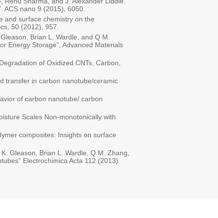
, Renu Sharma, and J. Alexander Liddle.
”. ACS nano 9 (2015), 6050.
le and surface chemistry on the
cs, 50 (2012), 957.
 Gleason, Brian L. Wardle, and Q M.
or Energy Storage”, Advanced Materials
 Degradation of Oxidized CNTs, Carbon,
oad transfer in carbon nanotube/ceramic
havior of carbon nanotube/ carbon
oisture Scales Non-monotonically with
lymer composites: Insights on surface
 K. Gleason, Brian L. Wardle, Q.M. Zhang,
otubes” Electrochimica Acta 112 (2013)