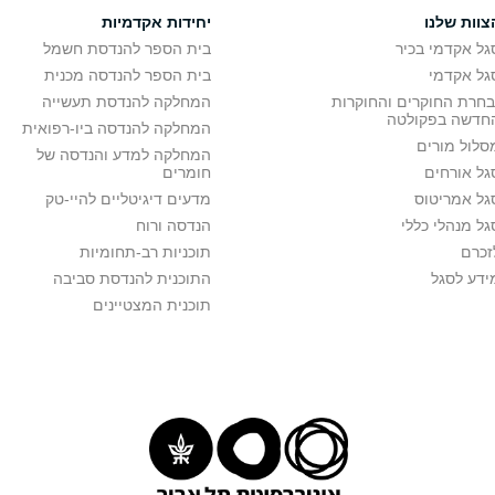
צוות שלנו
יחידות אקדמיות
גל אקדמי בכיר
בית הספר להנדסת חשמל
גל אקדמי
בית הספר להנדסה מכנית
בחרת החוקרים והחוקרות
המחלקה להנדסת תעשייה
חדשה בפקולטה
המחלקה להנדסה ביו-רפואית
סלול מורים
המחלקה למדע והנדסה של
גל אורחים
חומרים
גל אמריטוס
מדעים דיגיטליים להיי-טק
גל מנהלי כללי
הנדסה ורוח
זכרם
תוכניות רב-תחומיות
ידע לסגל
התוכנית להנדסת סביבה
תוכנית המצטיינים