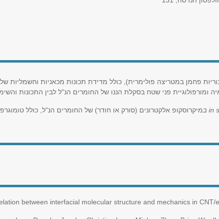
ולפסון הנדסה, 131
יות פחמן במטריצה פולימרית), כולל מדידת תכונות מכאניות וחשמליות של
מורפולוגיית פני שטח בסקלת הננו של החומרים הנ"ל לבין התכונות והשימ
in 
ב
מיקרוסקופ אלקטרונים (סורק או חודר) של החומרים הנ"ל, כולל טומוגרפ
relation between interfacial molecular structure and mechanics in CNT