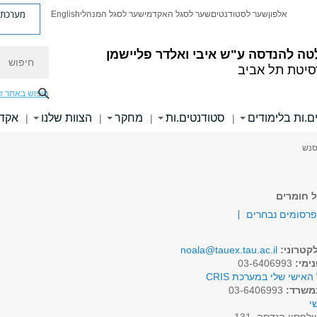
מערכת פ
אלפון
שער לסטודנטים
שער לסגל האקדמי
שער לסגל המנהלי
English
חיפוש
טה להנדסה
ע"ש איבי ואלדר פליישמן
סיטת תל אביב
חיפוש באתר ז
ם.ות בלימודים
סטודנטים.ות
מחקר
הצוות שלנו
אקדמ
|
|
|
|
סנש
 חומרים
קטרוני:
noala@tauex.tau.ac.il
ימי:
03-6406993
האישי שלי במערכת CRIS
משרד:
03-6406993
י