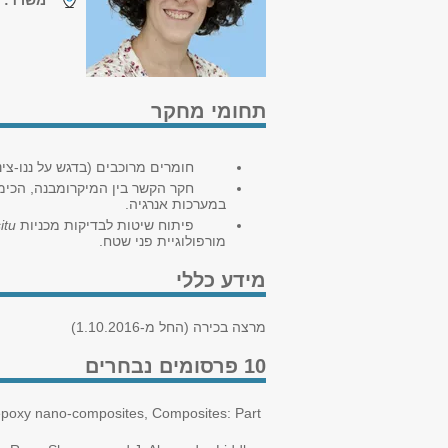
משרד:
ו
תחומי מחקר
חומרים מרוכבים (בדגש על ננו-צינור
חקר הקשר בין המיקרומבנה, הכימיה ו
במערכות אנרגיה.
פיתוח שיטות לבדיקות מכניות
situ
מורפולוגיית פני שטח
.
מידע כללי
מרצה בכירה (החל מ-1.10.2016)
10 פרסומים נבחרים
/epoxy nano-composites, Composites: Part