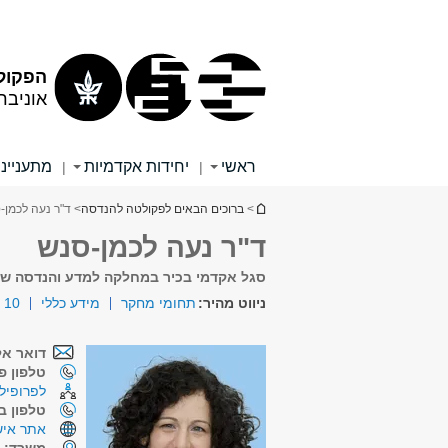
תוכן
תפריט
עליון
ראשי
הפקול
אוניבר
ראשי
יחידות אקדמיות
מתענייני
|
|
הינך נמצא כאן
>
ברוכים הבאים לפקולטה להנדסה
> ד"ר נעה לכמן-
ד"ר נעה לכמן-סנש
סגל אקדמי בכיר במחלקה למדע והנדסה של
ניווט מהיר:
תחומי מחקר
מידע כללי
10 פרסומים נבחרים
דואר אל
טלפון פנ
לפרופיל 
טלפון ב
אתר איש