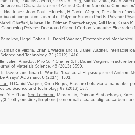
omas Lam, Douglas Jacobs, Christian Long, Minhua Zhao, Brian Wardle
-Dimensional Characterization of Aligned Carbon Nanotube Composites
n, Noa Iuster, Jean-Paul Lellouche, H.Daniel Wagner, The effect of sca
e-based composites. Journal of Polymer Science Part B: Polymer Physi
Mehdi Ghaffari, Minren Lin, Dhiman Bhattacharyya, Asli Ugur, Karen K.
l Conducting Polymer Decorated Aligned Carbon Nanotube Electrodes f
 Bendikov, Hagai Cohen, H. Daniel Wagner, Electronic and Mechanical
Guzman de Villoria, Brian L Wardle and H. Daniel Wagner, Interfacial l
 Science and Technology, 72 (2012) 1416.
llé, Julien Amadou, Milo S. P. Shaffer & H. Daniel Wagner, Fracture be
urnal of Materials Science, 48 (2013) 5590.
 E. Devoe, and Brian L. Wardle. “Exohedral Physisorption of Ambient M
ube Arrays” ACS nano, 8 (2014), 4591.
hman
, H Daniel Wagner, Oren Regev, Fracture behavior of nanotube–po
sites Science and Technology 87 (2013) 157.
ana, Yue Zhou,
Noa Lachman
, Minren Lin, Dhiman Bhattacharya, Karen
ly(3,4-ethylenedioxythiophene) conformally coated aligned carbon nan