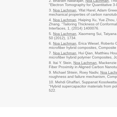
2. Bharath Natarajan,
Noa Lachman
, Th
“Electron Tomography for Quantitative 3
3.
Noa Lachman
, Yifat Harel, Adam Gree
mechanical properties of carbon nanotub
4.
Noa Lachman
, Haiping Xu, Yue Zhou, 
Zhang. “Tailoring Thickness of Conforma
Interfaces, 1, (2014) 1400076.
5.
Noa Lachman
, Xiaomeng Sui, Tatyana
50 (2012), 1734.
6.
Noa Lachman
, Erica Wiesel, Roberto 
microfiber hybrid composites, Composite
7.
Noa Lachman
, Hui Qian, Matthieu Hou
microfiber hybrid polymer Composites, Jo
8. Itai Y. Stein,
Noa Lachman
, Mackenzie
Fiber Proximity in Aligned Carbon Nanot
9. Michael Shtein, Roey Nadiv,
Noa Lac
roughness and failure mechanism, Compo
10. Mehdi Ghaffari, Suppanat Kosolwatt
“Hybrid supercapacitor materials from po
522.