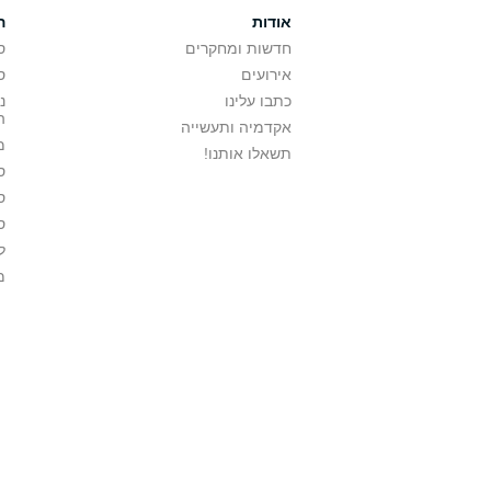
אודות
ה
חדשות ומחקרים
ס
אירועים
ס
כתבו עלינו
נ
ה
אקדמיה ותעשייה
מ
תשאלו אותנו!
ס
ס
ס
ל
מ