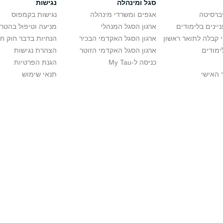
סגל ומינהלה
נגישות
יברסיטה
אגפים ומשרדי מינהלה
נגישות בקמפוס
יינים בלימודים
ארגון הסגל המנהלי
מניעה וטיפול בהטר
י קבלה לתואר ראשון
ארגון הסגל האקדמי הבכיר
הנחיות בדבר חוק ח
ימודים
ארגון הסגל האקדמי הזוטר
הצהרת נגישות
כניסה ל-My Tau
הגנת הפרטיות
 האישי
תנאי שימוש