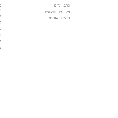
כתבו עלינו
נ
ה
אקדמיה ותעשייה
מ
תשאלו אותנו!
ס
ס
ס
ל
מ