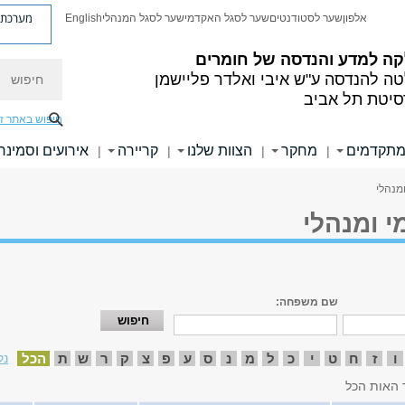
מערכת פ
אלפון
שער לסטודנטים
שער לסגל האקדמי
שער לסגל המנהלי
English
ה למדע והנדסה של חומרים
חיפוש
טה להנדסה
ע"ש איבי ואלדר פליישמן
סיטת תל אביב
חיפוש באתר ז
מתקדמים
מחקר
הצוות שלנו
קריירה
אירועים וסמינר
|
|
|
|
מנהלי
י ומנהלי
שם משפחה:
ו
ז
ח
ט
י
כ
ל
מ
נ
ס
ע
פ
צ
ק
ר
ש
ת
הכל
נק
 האות הכל