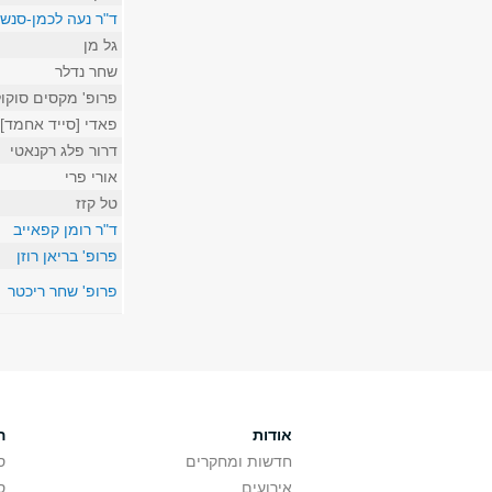
ד"ר נעה לכמן-סנש
גל מן
שחר נדלר
פרופ' מקסים סוקול
פאדי [סייד אחמד]
דרור פלג רקנאטי
אורי פרי
טל קזז
ד"ר רומן קפאייב
פרופ' בריאן רוזן
פרופ' שחר ריכטר
אודות
ה
חדשות ומחקרים
ס
אירועים
ס