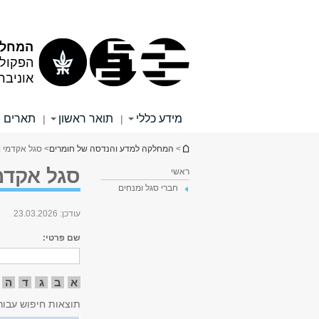
תוכן
תפריט
עליון
ראשי
המחלק
הפקול
אוניבר
מידע כללי
תואר ראשון
תארים 
|
|
הינך נמצא כאן
>
המחלקה למדע והנדסה של חומרים
> סגל אקדמי ו
סגל אקדמ
ראשי
חברי סגל ומנחים
עודכן:
23.03.2026
שם פרטי:
א
ב
ג
ד
ה
תוצאות חיפוש עבור