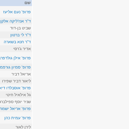
שם
פרופ' נעם אליעז
ד"ר אנז'ליקה אלקן
שביט בן-דוד
ד"ר לי ברטון
ד"ר חנא בשארה
אדיר ג'רסי
פרופ' אילן גולדפרב
פרופ' סמיון גורפמן
אריאל דביר
ליאור דביר שפירו
פרופ' אוסבלדו דיאג
גל אילאיל חיטי
שניר יוסף ספילברג
פרופ' אריאל ישמח
פרופ' עמית כהן
לירן לאור