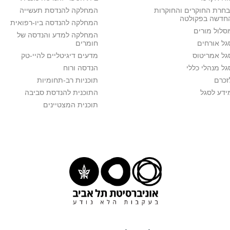
בחרת החוקרים והחוקרות
המחלקה להנדסת תעשייה
חדשה בפקולטה
המחלקה להנדסה ביו-רפואית
סלול מורים
המחלקה למדע והנדסה של
גל אורחים
חומרים
גל אמריטוס
מדעים דיגיטליים להיי-טק
גל מנהלי כללי
הנדסה ורוח
זכרם
תוכניות רב-תחומיות
ידע לסגל
התוכנית להנדסת סביבה
תוכנית המצטיינים