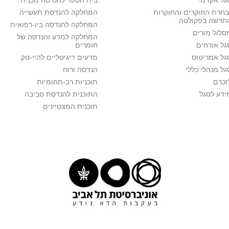
גל אקדמי
בית הספר להנדסה מכנית
בחרת החוקרים והחוקרות
המחלקה להנדסת תעשייה
חדשה בפקולטה
המחלקה להנדסה ביו-רפואית
סלול מורים
המחלקה למדע והנדסה של
גל אורחים
חומרים
גל אמריטוס
מדעים דיגיטליים להיי-טק
גל מנהלי כללי
הנדסה ורוח
זכרם
תוכניות רב-תחומיות
ידע לסגל
התוכנית להנדסת סביבה
תוכנית המצטיינים