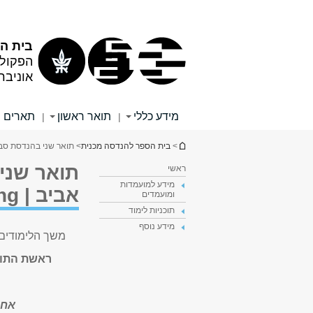
תוכן
תפריט
עליון
ראשי
בית ה
הפקול
אוניבר
מידע כללי
תואר ראשון
תארים 
|
|
הינך נמצא כאן
>
בית הספר להנדסה מכנית
> תואר שני בהנדסת סביבה באוניברסיטת 
תואר שני
ראשי
מידע למועמדות
אביב | M.Sc. in Environmental Engineering
ומועמדים
תוכניות לימוד
מידע נוסף
משך הלימודים 
ראשת התוכ
אחר