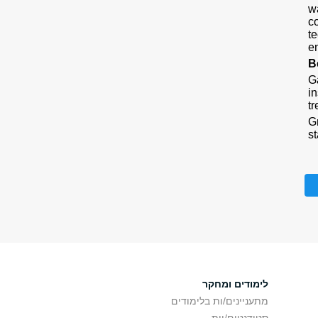
w
c
te
e
B
G
in
t
G
s
לימודים ומחקר
מתעניינים/ות בלימודים