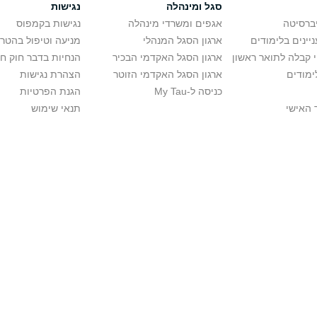
סגל ומינהלה
נגישות
יברסיטה
אגפים ומשרדי מינהלה
נגישות בקמפוס
יינים בלימודים
ארגון הסגל המנהלי
מניעה וטיפול בהטר
י קבלה לתואר ראשון
ארגון הסגל האקדמי הבכיר
הנחיות בדבר חוק ח
ימודים
ארגון הסגל האקדמי הזוטר
הצהרת נגישות
כניסה ל-My Tau
הגנת הפרטיות
 האישי
תנאי שימוש