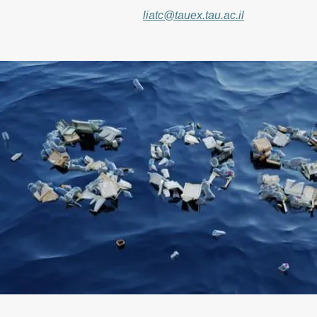
liatc@tauex.tau.ac.il