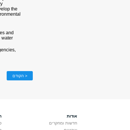
ry
velop the
vironmental
ies and
e water
gencies,
< הקודם
אודות
ה
חדשות ומחקרים
ס