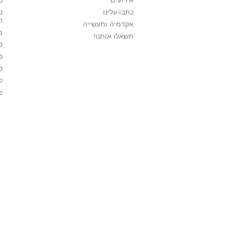
אירועים
ס
כתבו עלינו
נ
ה
אקדמיה ותעשייה
מ
תשאלו אותנו!
ס
ס
ס
ל
מ