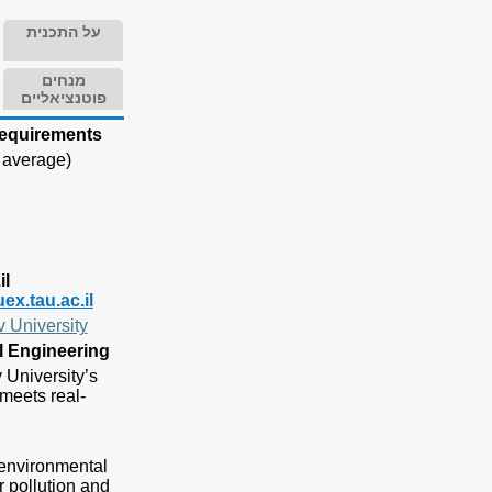
על התכנית
מנחים
פוטנציאליים
Requirements
 average)
il
x.tau.ac.il
v University
l Engineering
 University’s
meets real-
 environmental
 pollution and