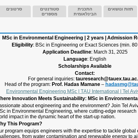
תזות ונושאים
התכנית
סטודנטים
סרטונים
הבינלאומית
מספרים
MSc in Environmental Engineering | 2 years | Admission 
Eligibility
: BSc in Engineering or Exact Sciences (min. 80
Application Deadline
: March 31, 2025
Language
: English
Scholarships Available
Contact:
For general inquiries:
tauresearch@tauex.tau.ac.
Head of the program:
Prof. Hadas Mamane
–
hadasmg@taue
Environmental Engineering MSc | TAU International | Tel Avi
here Innovation Meets Sustainability: MSc in Environmenta
assionate about engineering and the environment? Join Tel Aviv
Sc in Environmental Engineering, where cutting-edge research 
rld impact in the dynamic heart of the start-up nation.
hy This Program?
ur program equips engineers with the expertise to tackle global
hallenges, from water contamination and renewable energy to air