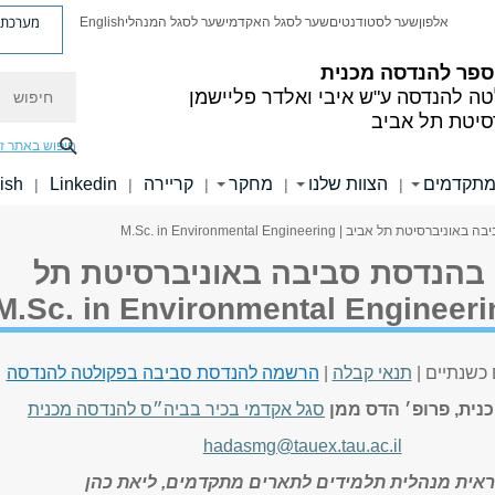
מערכת פ
אלפון
שער לסטודנטים
שער לסגל האקדמי
שער לסגל המנהלי
English
ספר להנדסה מכנית
חיפוש
טה להנדסה
ע"ש איבי ואלדר פליישמן
סיטת תל אביב
חיפוש באתר ז
מתקדמים
הצוות שלנו
מחקר
קריירה
Linkedin
ish
|
|
|
|
|
תל אביב | M.Sc. in Environmental Engineering
 בהנדסת סביבה באוניברסיטת תל
כשנתיים |
תנאי קבלה
|
הרשמה להנדסת סביבה בפקולטה להנדסה
נית, פרופ׳ הדס ממן
סגל אקדמי בכיר בביה״ס להנדסה מכנית
hadasmg@tauex.tau.ac.il
אית מנהלית תלמידים לתארים מתקדמים, ליאת כהן