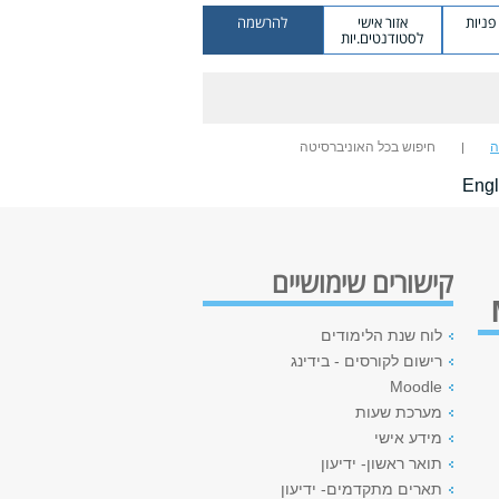
ניות
אזור אישי
להרשמה
לסטודנטים.יות
ה
חיפוש בכל האוניברסיטה
Engl
קישורים שימושיים
לוח שנת הלימודים
רישום לקורסים - בידינג
Moodle
מערכת שעות
מידע אישי
תואר ראשון- ידיעון
תארים מתקדמים- ידיעון