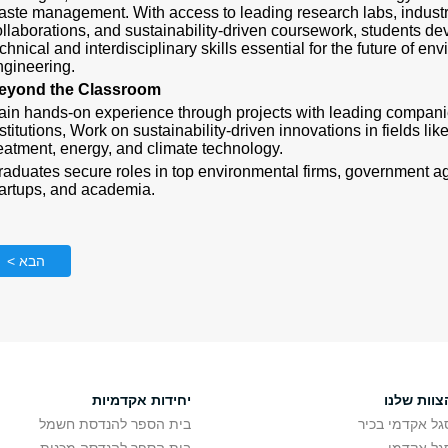
aste management. With access to leading research labs, indust
ollaborations, and sustainability-driven coursework, students de
chnical and interdisciplinary skills essential for the future of en
ngineering.
eyond the Classroom
ain hands-on experience through projects with leading compan
stitutions, Work on sustainability-driven innovations in fields lik
reatment, energy, and climate technology.
raduates secure roles in top environmental firms, government a
tartups, and academia.
הבא >
צוות שלנו
יחידות אקדמיות
גל אקדמי בכיר
בית הספר להנדסת חשמל